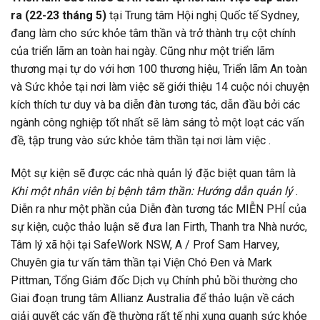
ra (22-23 tháng 5)
tại Trung tâm Hội nghị Quốc tế Sydney,
đang làm cho sức khỏe tâm thần và trở thành trụ cột chính
của triển lãm an toàn hai ngày. Cũng như một triển lãm
thương mại tự do với hơn 100 thương hiệu, Triển lãm An toàn
và Sức khỏe tại nơi làm việc sẽ giới thiệu 14 cuộc nói chuyện
kích thích tư duy và ba diễn đàn tương tác, dẫn đầu bởi các
ngành công nghiệp tốt nhất sẽ làm sáng tỏ một loạt các vấn
đề, tập trung vào sức khỏe tâm thần tại nơi làm việc .
Một sự kiện sẽ được các nhà quản lý đặc biệt quan tâm là
Khi một nhân viên bị bệnh tâm thần: Hướng dẫn quản lý
.
Diễn ra như một phần của Diễn đàn tương tác MIỄN PHÍ của
sự kiện, cuộc thảo luận sẽ đưa Ian Firth, Thanh tra Nhà nước,
Tâm lý xã hội tại SafeWork NSW, A / Prof Sam Harvey,
Chuyên gia tư vấn tâm thần tại Viện Chó Đen và Mark
Pittman, Tổng Giám đốc Dịch vụ Chính phủ bồi thường cho
Giai đoạn trung tâm Allianz Australia để thảo luận về cách
giải quyết các vấn đề thường rất tế nhị xung quanh sức khỏe