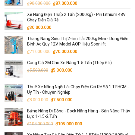
Giá
Giá
₫
90.000.000
₫
87.000.000
gốc
hiện
Xe Nâng Điện Thấp 2 Tấn (2000kg) - Pin Lithium 48V
là:
tại
Chạy Điện Giá Rẻ
₫90.000.000.
là:
₫
30.000.000
₫87.000.000.
Thang Nâng Siêu Thị 2-6m Tải 200kg Mini - Dùng Điện
Bình Ắc Quy 12V. Model AOP Hiệu Soonlift
Giá
Giá
₫
71.000.000
₫
70.000.000
gốc
hiện
Càng Giả 2M Cho Xe Nâng 1-5 Tấn (Thép 6 li)
là:
tại
Giá
Giá
₫71.000.000.
là:
₫
5.500.000
₫
5.300.000
gốc
hiện
₫70.000.000.
là:
tại
Thuê Xe Nâng Ngồi Lái Chạy Điện Giá Rẻ Số 1 TPHCM -
₫5.500.000.
là:
Uy Tín - Chuyên Nghiệp
₫5.300.000.
Giá
Giá
₫
8.000.000
₫
7.500.000
gốc
hiện
Bửng Nâng Di Động - Dock Nâng Hàng - Sàn Nâng Thủy
là:
tại
Lực 1-1.5-2 Tấn
₫8.000.000.
là:
Giá
Giá
₫
108.000.000
₫
105.000.000
₫7.500.000.
gốc
hiện