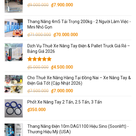
Giá
Giá
₫7.500.000.
là:
₫
9.000.000
₫
7.900.000
gốc
hiện
₫7.000.000.
là:
tại
Thang Nâng 4m5 Tải Trọng 200kg - 2 Người Làm Việc -
₫9.000.000.
là:
Mini Nhỏ Gọn
₫7.900.000.
Giá
Giá
₫
71.000.000
₫
70.000.000
gốc
hiện
Dịch Vụ Thuê Xe Nâng Tay Điện & Pallet Truck Giá Rẻ –
là:
tại
Bảng Giá 2026
₫71.000.000.
là:
₫70.000.000.
Được xếp
Giá
Giá
₫
5.000.000
₫
4.500.000
hạng
5.00
gốc
hiện
5 sao
Cho Thuê Xe Nâng Hàng Tại Đồng Nai – Xe Nâng Tay &
là:
tại
Điện Giá Tốt (Cập Nhật 2026)
₫5.000.000.
là:
Giá
Giá
₫
7.500.000
₫
7.000.000
₫4.500.000.
gốc
hiện
Phốt Xe Nâng Tay 2 Tấn, 2.5 Tấn, 3 Tấn
là:
tại
₫7.500.000.
là:
₫
350.000
₫7.000.000.
Thang Nâng Điện 10m DAG1100 Hiệu Sino (Soonlift) -
Thương Hiệu Mỹ (USA)