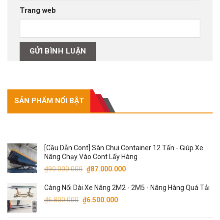
Trang web
SẢN PHẨM NỔI BẬT
SẢN PHẨM NỔI BẬT
[Cầu Dẫn Cont] Sàn Chui Container 12 Tấn - Giúp Xe
Nâng Chạy Vào Cont Lấy Hàng
Giá
Giá
₫
90.000.000
₫
87.000.000
gốc
hiện
Càng Nối Dài Xe Nâng 2M2 - 2M5 - Nâng Hàng Quá Tải
là:
tại
Giá
₫90.000.000.
Giá
là:
₫
6.800.000
₫
6.500.000
gốc
hiện
₫87.000.000.
là:
tại