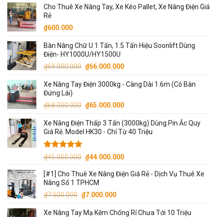
Cho Thuê Xe Nâng Tay, Xe Kéo Pallet, Xe Nâng Điện Giá
₫6.800.000.
là:
Rẻ
₫6.500.000.
₫
600.000
Bàn Nâng Chữ U 1 Tấn, 1.5 Tấn Hiệu Soonlift Dùng
Điện- HY1000U/HY1500U
Giá
Giá
₫
69.000.000
₫
66.000.000
gốc
hiện
Xe Nâng Tay Điện 3000kg - Càng Dài 1.6m (Có Bàn
là:
tại
Đứng Lái)
₫69.000.000.
là:
Giá
Giá
₫
68.000.000
₫
65.000.000
₫66.000.000.
gốc
hiện
Xe Nâng Điện Thấp 3 Tấn (3000kg) Dùng Pin Ắc Quy
là:
tại
Giá Rẻ. Model HK30 - Chỉ Từ 40 Triệu
₫68.000.000.
là:
₫65.000.000.
Được xếp
Giá
Giá
₫
45.000.000
₫
44.000.000
hạng
5.00
gốc
hiện
5 sao
[#1] Cho Thuê Xe Nâng Điện Giá Rẻ - Dịch Vụ Thuê Xe
là:
tại
Nâng Số 1 TPHCM
₫45.000.000.
là:
Giá
Giá
₫
7.500.000
₫
7.000.000
₫44.000.000.
gốc
hiện
Xe Nâng Tay Mạ Kẽm Chống Rỉ Chưa Tới 10 Triệu
là:
tại