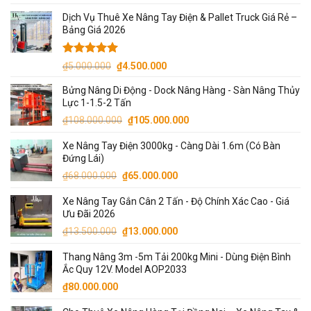
gốc
hiện
Dịch Vụ Thuê Xe Nâng Tay Điện & Pallet Truck Giá Rẻ –
là:
tại
Bảng Giá 2026
₫13.500.000.
là:
₫13.000.000.
Được xếp
Giá
Giá
₫
5.000.000
₫
4.500.000
hạng
5.00
gốc
hiện
5 sao
Bửng Nâng Di Động - Dock Nâng Hàng - Sàn Nâng Thủy
là:
tại
Lực 1-1.5-2 Tấn
₫5.000.000.
là:
Giá
Giá
₫
108.000.000
₫
105.000.000
₫4.500.000.
gốc
hiện
Xe Nâng Tay Điện 3000kg - Càng Dài 1.6m (Có Bàn
là:
tại
Đứng Lái)
₫108.000.000.
là:
Giá
Giá
₫
68.000.000
₫
65.000.000
₫105.000.000.
gốc
hiện
Xe Nâng Tay Gắn Cân 2 Tấn - Độ Chính Xác Cao - Giá
là:
tại
Ưu Đãi 2026
₫68.000.000.
là:
Giá
Giá
₫
13.500.000
₫
13.000.000
₫65.000.000.
gốc
hiện
Thang Nâng 3m -5m Tải 200kg Mini - Dùng Điện Bình
là:
tại
Ắc Quy 12V. Model AOP2033
₫13.500.000.
là:
₫
80.000.000
₫13.000.000.