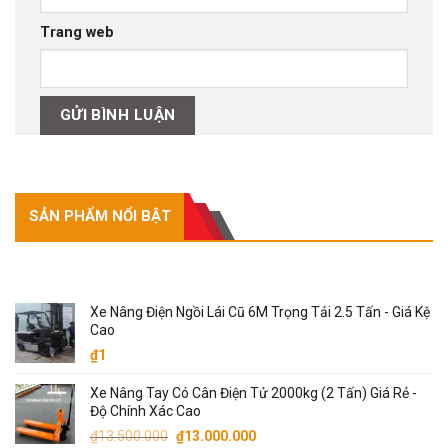
Trang web
SẢN PHẨM NỔI BẬT
SẢN PHẨM NỔI BẬT
Xe Nâng Điện Ngồi Lái Cũ 6M Trọng Tải 2.5 Tấn - Giá Kệ
Cao
₫
1
Xe Nâng Tay Có Cân Điện Tử 2000kg (2 Tấn) Giá Rẻ -
Độ Chính Xác Cao
Giá
Giá
₫
13.500.000
₫
13.000.000