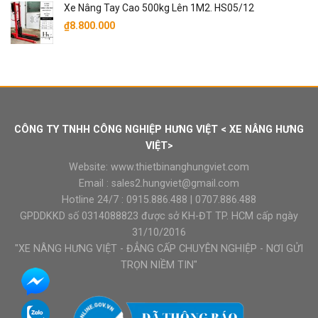
Xe Nâng Tay Cao 500kg Lên 1M2. HS05/12
₫
8.800.000
CÔNG TY TNHH CÔNG NGHIỆP HƯNG VIỆT < XE NÂNG HƯNG
VIỆT>
Website:
www.thietbinanghungviet.com
Email :
sales2.hungviet@gmail.com
Hotline 24/7 :
0915.886.488
|
0707.886.488
GPDDKKD số 0314088823 được sở KH-ĐT TP. HCM cấp ngày
31/10/2016
"XE NÂNG HƯNG VIỆT - ĐẲNG CẤP CHUYÊN NGHIỆP - NƠI GỬI
TRỌN NIỀM TIN"