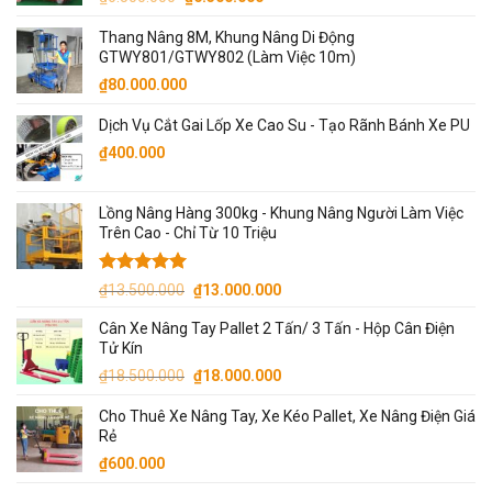
gốc
hiện
Thang Nâng 8M, Khung Nâng Di Động
là:
tại
GTWY801/GTWY802 (Làm Việc 10m)
₫6.500.000.
là:
₫
80.000.000
₫6.300.000.
Dịch Vụ Cắt Gai Lốp Xe Cao Su - Tạo Rãnh Bánh Xe PU
₫
400.000
Lồng Nâng Hàng 300kg - Khung Nâng Người Làm Việc
Trên Cao - Chỉ Từ 10 Triệu
Được xếp
Giá
Giá
₫
13.500.000
₫
13.000.000
hạng
5.00
gốc
hiện
5 sao
Cân Xe Nâng Tay Pallet 2 Tấn/ 3 Tấn - Hộp Cân Điện
là:
tại
Tử Kín
₫13.500.000.
là:
Giá
Giá
₫
18.500.000
₫
18.000.000
₫13.000.000.
gốc
hiện
Cho Thuê Xe Nâng Tay, Xe Kéo Pallet, Xe Nâng Điện Giá
là:
tại
Rẻ
₫18.500.000.
là:
₫
600.000
₫18.000.000.