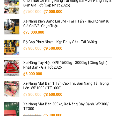
Cho Thuê Xe Nâng Hàng Tại Đồng Nai – Xe Nâng Tay &
Điện Giá Tốt (Cập Nhật 2026)
Giá
Giá
₫
7.500.000
₫
7.000.000
gốc
hiện
Xe Nâng Điện Đứng Lái 3M - Tải 1 Tấn - Hiệu Komatsu
là:
tại
Giá Chỉ Vài Chục Triệu
₫7.500.000.
là:
₫
75.000.000
₫7.000.000.
Bộ Gắp Phuy Nhựa - Kẹp Phuy Sắt - Tải 360kg
Giá
Giá
₫
9.800.000
₫
9.500.000
gốc
hiện
là:
tại
Xe Nâng Tay Hiệu OPK 1500kg - 3000kg | Công Nghệ
₫9.800.000.
là:
Nhật Bản - Giá Tốt 2026
₫9.500.000.
₫
6.000.000
Xe Nâng Mặt Bàn 1 Tấn Cao 1m, Bàn Nâng Tải Trọng
Lớn. WP1000 ( TT1000)
Giá
Giá
₫
8.800.000
₫
8.600.000
gốc
hiện
Xe Nâng Mặt Bàn 300kg, Xe Nâng Cây Cảnh. WP300/
là:
tại
TT300
₫8.800.000.
là:
Giá
Giá
₫
6.500.000
₫
6.300.000
₫8.600.000.