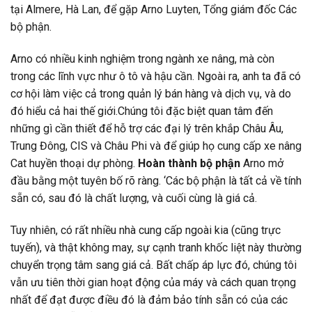
tại Almere, Hà Lan, để gặp Arno Luyten, Tổng giám đốc Các
bộ phận.
Arno có nhiều kinh nghiệm trong ngành xe nâng, mà còn
trong các lĩnh vực như ô tô và hậu cần. Ngoài ra, anh ta đã có
cơ hội làm việc cả trong quản lý bán hàng và dịch vụ, và do
đó hiểu cả hai thế giới.Chúng tôi đặc biệt quan tâm đến
những gì cần thiết để hỗ trợ các đại lý trên khắp Châu Âu,
Trung Đông, CIS và Châu Phi và để giúp họ cung cấp xe nâng
Cat huyền thoại dự phòng.
Hoàn thành bộ phận
Arno mở
đầu bằng một tuyên bố rõ ràng. ‘Các bộ phận là tất cả về tính
sẵn có, sau đó là chất lượng, và cuối cùng là giá cả.
Tuy nhiên, có rất nhiều nhà cung cấp ngoài kia (cũng trực
tuyến), và thật không may, sự cạnh tranh khốc liệt này thường
chuyển trọng tâm sang giá cả. Bất chấp áp lực đó, chúng tôi
vẫn ưu tiên thời gian hoạt động của máy và cách quan trọng
nhất để đạt được điều đó là đảm bảo tính sẵn có của các