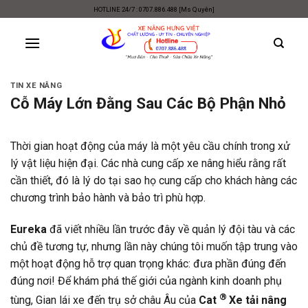
Skip
HOTLINE 24/7 : 0707.886.488 [Ms Quyên]
to
content
TIN XE NÂNG
Cỗ Máy Lớn Đằng Sau Các Bộ Phận Nhỏ
Thời gian hoạt động của máy là một yêu cầu chính trong xử
lý vật liệu hiện đại. Các nhà cung cấp xe nâng hiểu rằng rất
cần thiết, đó là lý do tại sao họ cung cấp cho khách hàng các
chương trình bảo hành và bảo trì phù hợp.
Eureka
đã viết nhiều lần trước đây về quản lý đội tàu và các
chủ đề tương tự, nhưng lần này chúng tôi muốn tập trung vào
một hoạt động hỗ trợ quan trọng khác: đưa phần đúng đến
đúng nơi! Để khám phá thế giới của ngành kinh doanh phụ
®
tùng, Gian lái xe đến trụ sở châu Âu của
Cat
Xe tải nâng