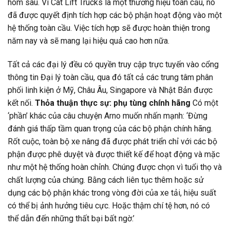
hôm sau. Vì Cat Lift Trucks là một thương hiệu toàn cầu, nó
đã được quyết định tích hợp các bộ phận hoạt động vào một
hệ thống toàn cầu. Việc tích hợp sẽ được hoàn thiện trong
năm nay và sẽ mang lại hiệu quả cao hơn nữa.
Tất cả các đại lý đều có quyền truy cập trực tuyến vào cổng
thông tin Đại lý toàn cầu, qua đó tất cả các trung tâm phân
phối linh kiện ở Mỹ, Châu Âu, Singapore và Nhật Bản được
kết nối.
Thỏa thuận thực sự: phụ tùng chính hãng
Có một
‘phần’ khác của câu chuyện Arno muốn nhấn mạnh: ‘Đừng
đánh giá thấp tầm quan trọng của các bộ phận chính hãng.
Rốt cuộc, toàn bộ xe nâng đã được phát triển chỉ với các bộ
phận được phê duyệt và được thiết kế để hoạt động và mặc
như một hệ thống hoàn chỉnh. Chúng được chọn vì tuổi thọ và
chất lượng của chúng. Bằng cách liên tục thêm hoặc sử
dụng các bộ phận khác trong vòng đời của xe tải, hiệu suất
có thể bị ảnh hưởng tiêu cực. Hoặc thậm chí tệ hơn, nó có
thể dẫn đến những thất bại bất ngờ.’