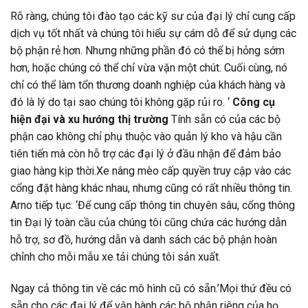
Rõ ràng, chúng tôi đào tạo các kỹ sư của đại lý chỉ cung cấp
dịch vụ tốt nhất và chúng tôi hiểu sự cám dỗ để sử dụng các
bộ phận rẻ hơn. Nhưng những phần đó có thể bị hỏng sớm
hơn, hoặc chúng có thể chỉ vừa vặn một chút. Cuối cùng, nó
chỉ có thể làm tổn thương doanh nghiệp của khách hàng và
đó là lý do tại sao chúng tôi không gặp rủi ro. ‘
Công cụ
hiện đại và xu hướng thị trường
Tính sẵn có của các bộ
phận cao không chỉ phụ thuộc vào quản lý kho và hậu cần
tiên tiến mà còn hỗ trợ các đại lý ở đầu nhận để đảm bảo
giao hàng kịp thời.Xe nâng mèo cấp quyền truy cập vào các
cổng đặt hàng khác nhau, nhưng cũng có rất nhiều thông tin.
Arno tiếp tục: ‘Để cung cấp thông tin chuyên sâu, cổng thông
tin Đại lý toàn cầu của chúng tôi cũng chứa các hướng dẫn
hỗ trợ, sơ đồ, hướng dẫn và danh sách các bộ phận hoàn
chỉnh cho mỗi mẫu xe tải chúng tôi sản xuất.
Ngay cả thông tin về các mô hình cũ có sẵn.’Mọi thứ đều có
sẵn cho các đại lý để vận hành các bộ phận riêng của họ