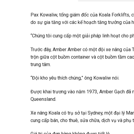
Pax Kowaliw, tổng giám đốc của Koala Forklifts, ch
do sự gia tăng với các kế hoạch tăng trưởng của h
“Chúng tôi cung cấp một giải pháp linh hoạt cho ph
Trước đây, Amber Amber có một đội xe nâng của 
trộn giữa cột buồm container và cột buồm tầm cao
trung tâm.
“Đội kho yêu thích chúng,” ông Kowaliw nói.
Được khai trương vào năm 1973, Amber Gạch đã 
Queensland.
Xe nâng Koala có trụ sở tại Sydney, một đại lý Man
cung cấp bán, cho thuê, sửa chữa, dịch vụ và phụ 
Giá trị của đơn hàng không được tiết lộ.