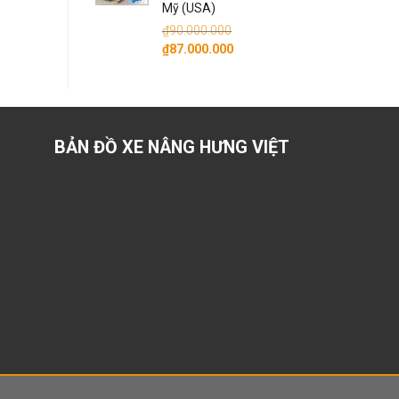
Mỹ (USA)
₫
90.000.000
Giá
Giá
₫
87.000.000
gốc
hiện
là:
tại
₫90.000.000.
là:
₫87.000.000.
BẢN ĐỒ XE NÂNG HƯNG VIỆT