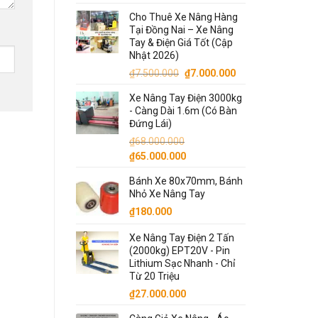
Cho Thuê Xe Nâng Hàng
Tại Đồng Nai – Xe Nâng
Tay & Điện Giá Tốt (Cập
Nhật 2026)
Giá
Giá
₫
7.500.000
₫
7.000.000
gốc
hiện
Xe Nâng Tay Điện 3000kg
là:
tại
- Càng Dài 1.6m (Có Bàn
₫7.500.000.
là:
Đứng Lái)
₫7.000.000.
₫
68.000.000
Giá
Giá
₫
65.000.000
gốc
hiện
Bánh Xe 80x70mm, Bánh
là:
tại
Nhỏ Xe Nâng Tay
₫68.000.000.
là:
₫
180.000
₫65.000.000.
Xe Nâng Tay Điện 2 Tấn
(2000kg) EPT20V - Pin
Lithium Sạc Nhanh - Chỉ
Từ 20 Triệu
₫
27.000.000