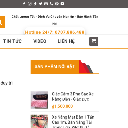
s > Menus
Languages
Chất Lượng Tốt - Dịch Vụ Chuyên Nghiệp - Bảo Hành Tận
Nơi
Hotline 24/7: 0707.886.488
TIN TỨC
VIDEO
LIÊN HỆ
SẢN PHẨM NỔI BẬT
SẢN PHẨM NỔI BẬT
duy trì
Giắc Cắm 3 Pha Sạc Xe
Nâng Điện - Giắc Đực
₫
1.500.000
Xe Nâng Mặt Bàn 1 Tấn
Cao 1m, Bàn Nâng Tải
Trọng Lớn. WP1000 (