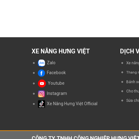
XE NÂNG HƯNG VIỆT
DỊCH 
Zalo
Xe nâng
Facebook
Thang n
Bánh x
Youtube
Cho thu
Instagram
Sửa chữ
Xe Nâng Hưng Việt Official
CÔNG TY TNHH CÔNG NGHIỆP HƯNG VIỆT