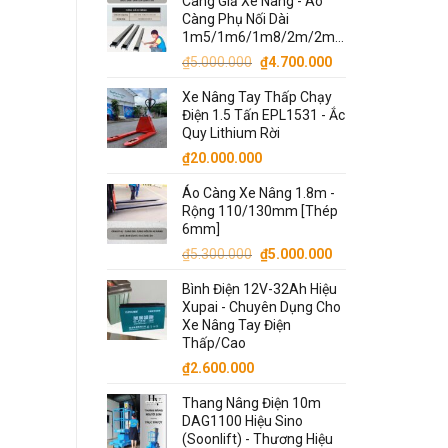
Càng Giả Xe Nâng - Áo
Càng Phụ Nối Dài
1m5/1m6/1m8/2m/2m2/2m5/3m
Giá
Giá
₫
5.000.000
₫
4.700.000
gốc
hiện
Xe Nâng Tay Thấp Chạy
là:
tại
Điện 1.5 Tấn EPL1531 - Ắc
₫5.000.000.
là:
Quy Lithium Rời
₫4.700.000.
₫
20.000.000
Áo Càng Xe Nâng 1.8m -
Rộng 110/130mm [Thép
6mm]
Giá
Giá
₫
5.300.000
₫
5.000.000
gốc
hiện
Bình Điện 12V-32Ah Hiệu
là:
tại
Xupai - Chuyên Dụng Cho
₫5.300.000.
là:
Xe Nâng Tay Điện
₫5.000.000.
Thấp/Cao
₫
2.600.000
Thang Nâng Điện 10m
DAG1100 Hiệu Sino
(Soonlift) - Thương Hiệu