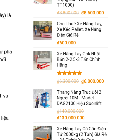
TT1000)
Giá
Giá
₫
8.800.000
₫
8.600.000
ày) là
gốc
hiện
Cho Thuê Xe Nâng Tay,
là:
tại
Xe Kéo Pallet, Xe Nâng
₫8.800.000.
là:
Điện Giá Rẻ
₫8.600.000.
₫
600.000
sự pha
Xe Nâng Tay Opk Nhật
hối
Bản 2-2.5-3 Tấn Chính
Hãng
Được xếp
Giá
Giá
₫
6.300.000
₫
6.000.000
hạng
5.00
gốc
hiện
5 sao
Thang Nâng Trục Đôi 2
là:
tại
T và
Người 10M - Model
₫6.300.000.
là:
DAG2100 Hiệu Soonlift
₫6.000.000.
₫
140.000.000
Giá
Giá
liệu,
₫
130.000.000
gốc
hiện
Xe Nâng Tay Có Cân Điện
là:
tại
Tử 2000kg (2 Tấn) Giá Rẻ
₫140.000.000.
là: