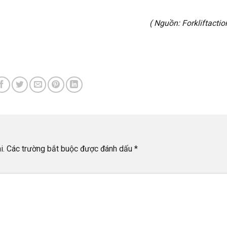
( Nguồn:
Forkliftacti
i.
Các trường bắt buộc được đánh dấu
*