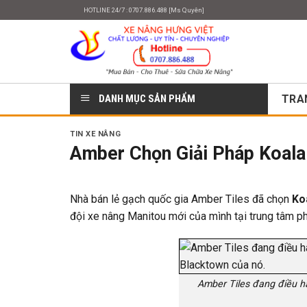
Skip
HOTLINE 24/7 : 0707.886.488 [Ms Quyên]
to
content
DANH MỤC SẢN PHẨM
TRA
TIN XE NÂNG
Amber Chọn Giải Pháp Koala 
Nhà bán lẻ gạch quốc gia Amber Tiles đã chọn
Koa
đội xe nâng Manitou mới của mình tại trung tâm p
Amber Tiles đang điều h