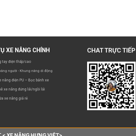
VỤ XE NÂNG CHÍNH
CHAT TRỰC TIẾP
 tay điện thấp/cao
âng người - Khung nâng di động
e nâng điện PU – Bọc bánh xe
ê xe nâng đứng lái/ngồi lái
a xe nâng giá rẻ
 < XE NÂNG HƯNG VIỆT>