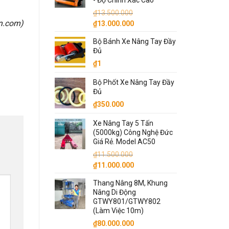
- Độ Chính Xác Cao
₫130.000.000.
₫
13.500.000
Giá
Giá
on.com
)
₫
13.000.000
gốc
hiện
Bộ Bánh Xe Nâng Tay Đầy
là:
tại
Đủ
₫13.500.000.
là:
₫
1
₫13.000.000.
Bộ Phốt Xe Nâng Tay Đầy
Đủ
₫
350.000
Xe Nâng Tay 5 Tấn
(5000kg) Công Nghệ Đức
Giá Rẻ. Model AC50
₫
11.500.000
Giá
Giá
₫
11.000.000
gốc
hiện
Thang Nâng 8M, Khung
là:
tại
Nâng Di Động
₫11.500.000.
là:
GTWY801/GTWY802
₫11.000.000.
(Làm Việc 10m)
₫
80.000.000