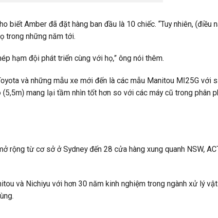
o biết Amber đã đặt hàng ban đầu là 10 chiếc. “Tuy nhiên, (điều n
ọ trong những năm tới.
ép hạm đội phát triển cùng với họ,” ông nói thêm.
Toyota và những mẫu xe mới đến là các mẫu Manitou MI25G với 
 (5,5m) mang lại tầm nhìn tốt hơn so với các máy cũ trong phân p
mở rộng từ cơ sở ở Sydney đến 28 cửa hàng xung quanh NSW, AC
itou và Nichiyu với hơn 30 năm kinh nghiệm trong ngành xử lý vật 
tùng.