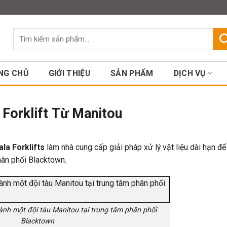
Assign a menu in Theme Option
Tìm
kiếm:
NG CHỦ
GIỚI THIỆU
SẢN PHẨM
DỊCH VỤ
Forklift Từ Manitou
la Forklifts
làm nhà cung cấp giải pháp xử lý vật liệu dài hạn để 
hân phối Blacktown.
ành một đội tàu Manitou tại trung tâm phân phối
Blacktown