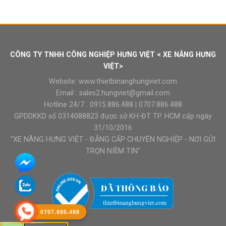
CÔNG TY TNHH CÔNG NGHIỆP HƯNG VIỆT < XE NÂNG HƯNG
VIỆT>
Website:
www.thietbinanghungviet.com
Email :
sales2.hungviet@gmail.com
Hotline 24/7 :
0915.886.488
|
0707.886.488
GPDDKKD số 0314088823 được sở KH-ĐT TP. HCM cấp ngày
31/10/2016
"XE NÂNG HƯNG VIỆT - ĐẲNG CẤP CHUYÊN NGHIỆP - NƠI GỬI
TRỌN NIỀM TIN"
0707.886.488