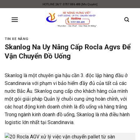
Skip
HOTLINE 24/7 : 0707.886.488 [Ms Quyên]
to
content
TIN XE NÂNG
Skanlog Na Uy Nâng Cấp Rocla Agvs Để
Vận Chuyển Đồ Uống
Skanlog là một chuyên gia hậu cần 3. độc lập hàng đầu ở
Scandinavia với phạm vi bảo hiểm đầy đủ của tất cả các
nước Bắc Âu. Skanlog cung cấp cho khách hàng của mình
một gói giải pháp Quản lý chuỗi cung ứng hoàn chỉnh, với
các hoạt động kinh doanh chính là đồ uống và hàng trắng.
Trong ngành kinh doanh đồ uống, Skanlog là nhà điều hành
logistic lớn nhất tại Scandinavia.