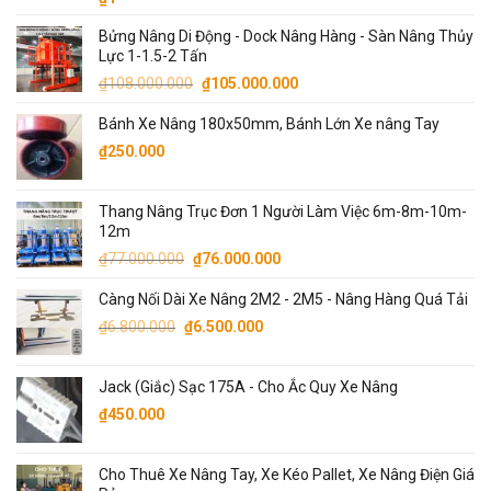
hạng
5.00
5 sao
Bửng Nâng Di Động - Dock Nâng Hàng - Sàn Nâng Thủy
Lực 1-1.5-2 Tấn
Giá
Giá
₫
108.000.000
₫
105.000.000
gốc
hiện
Bánh Xe Nâng 180x50mm, Bánh Lớn Xe nâng Tay
là:
tại
₫108.000.000.
là:
₫
250.000
₫105.000.000.
Thang Nâng Trục Đơn 1 Người Làm Việc 6m-8m-10m-
12m
Giá
Giá
₫
77.000.000
₫
76.000.000
gốc
hiện
Càng Nối Dài Xe Nâng 2M2 - 2M5 - Nâng Hàng Quá Tải
là:
tại
Giá
Giá
₫77.000.000.
là:
₫
6.800.000
₫
6.500.000
gốc
hiện
₫76.000.000.
là:
tại
Jack (Giắc) Sạc 175A - Cho Ắc Quy Xe Nâng
₫6.800.000.
là:
₫
450.000
₫6.500.000.
Cho Thuê Xe Nâng Tay, Xe Kéo Pallet, Xe Nâng Điện Giá