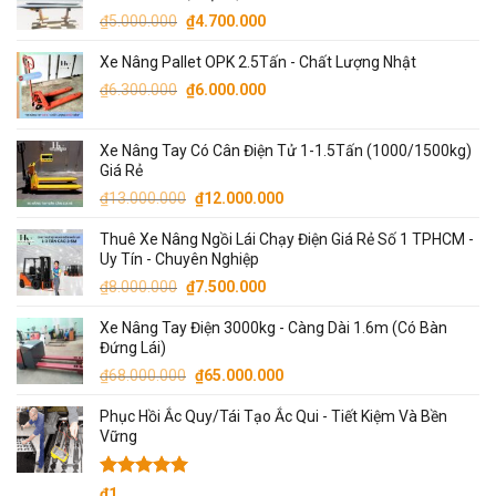
Giá
Giá
₫
5.000.000
₫
4.700.000
gốc
hiện
Xe Nâng Pallet OPK 2.5Tấn - Chất Lượng Nhật
là:
tại
Giá
Giá
₫5.000.000.
là:
₫
6.300.000
₫
6.000.000
gốc
hiện
₫4.700.000.
là:
tại
Xe Nâng Tay Có Cân Điện Tử 1-1.5Tấn (1000/1500kg)
₫6.300.000.
là:
Giá Rẻ
₫6.000.000.
Giá
Giá
₫
13.000.000
₫
12.000.000
gốc
hiện
Thuê Xe Nâng Ngồi Lái Chạy Điện Giá Rẻ Số 1 TPHCM -
là:
tại
Uy Tín - Chuyên Nghiệp
₫13.000.000.
là:
Giá
Giá
₫
8.000.000
₫
7.500.000
₫12.000.000.
gốc
hiện
Xe Nâng Tay Điện 3000kg - Càng Dài 1.6m (Có Bàn
là:
tại
Đứng Lái)
₫8.000.000.
là:
Giá
Giá
₫
68.000.000
₫
65.000.000
₫7.500.000.
gốc
hiện
Phục Hồi Ắc Quy/Tái Tạo Ắc Qui - Tiết Kiệm Và Bền
là:
tại
Vững
₫68.000.000.
là:
₫65.000.000.
Được xếp
₫
1