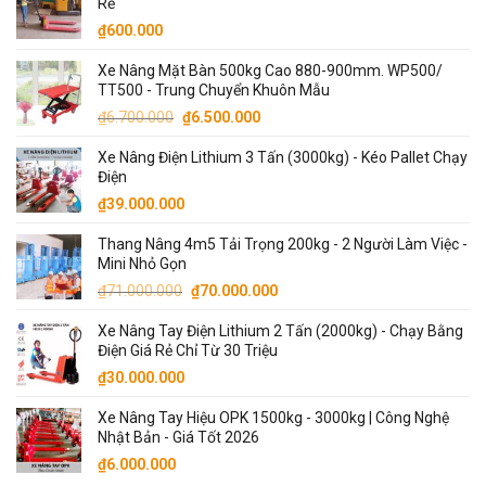
Rẻ
₫
600.000
Xe Nâng Mặt Bàn 500kg Cao 880-900mm. WP500/
TT500 - Trung Chuyển Khuôn Mẫu
Giá
Giá
₫
6.700.000
₫
6.500.000
gốc
hiện
Xe Nâng Điện Lithium 3 Tấn (3000kg) - Kéo Pallet Chạy
là:
tại
Điện
₫6.700.000.
là:
₫
39.000.000
₫6.500.000.
Thang Nâng 4m5 Tải Trọng 200kg - 2 Người Làm Việc -
Mini Nhỏ Gọn
Giá
Giá
₫
71.000.000
₫
70.000.000
gốc
hiện
Xe Nâng Tay Điện Lithium 2 Tấn (2000kg) - Chạy Bằng
là:
tại
Điện Giá Rẻ Chỉ Từ 30 Triệu
₫71.000.000.
là:
₫
30.000.000
₫70.000.000.
Xe Nâng Tay Hiệu OPK 1500kg - 3000kg | Công Nghệ
Nhật Bản - Giá Tốt 2026
₫
6.000.000