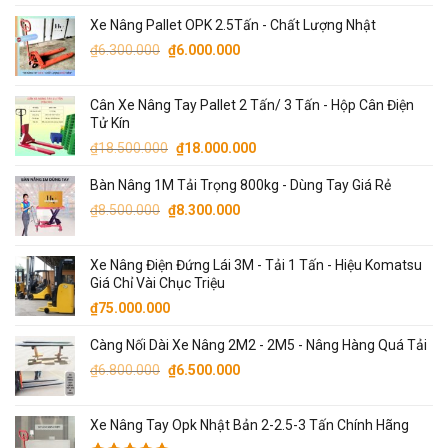
gốc
hiện
Xe Nâng Pallet OPK 2.5Tấn - Chất Lượng Nhật
là:
tại
Giá
Giá
₫90.000.000.
là:
₫
6.300.000
₫
6.000.000
gốc
hiện
₫87.000.000.
là:
tại
Cân Xe Nâng Tay Pallet 2 Tấn/ 3 Tấn - Hộp Cân Điện
₫6.300.000.
là:
Tử Kín
₫6.000.000.
Giá
Giá
₫
18.500.000
₫
18.000.000
gốc
hiện
Bàn Nâng 1M Tải Trọng 800kg - Dùng Tay Giá Rẻ
là:
tại
Giá
Giá
₫18.500.000.
là:
₫
8.500.000
₫
8.300.000
gốc
hiện
₫18.000.000.
là:
tại
Xe Nâng Điện Đứng Lái 3M - Tải 1 Tấn - Hiệu Komatsu
₫8.500.000.
là:
Giá Chỉ Vài Chục Triệu
₫8.300.000.
₫
75.000.000
Càng Nối Dài Xe Nâng 2M2 - 2M5 - Nâng Hàng Quá Tải
Giá
Giá
₫
6.800.000
₫
6.500.000
gốc
hiện
là:
tại
Xe Nâng Tay Opk Nhật Bản 2-2.5-3 Tấn Chính Hãng
₫6.800.000.
là: