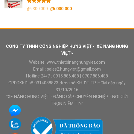
₫6.500.000.
Được xếp
Giá
Giá
₫
6.300.000
₫
6.000.000
hạng
5.00
gốc
hiện
5 sao
là:
tại
₫6.300.000.
là:
₫6.000.000.
CÔNG TY TNHH CÔNG NGHIỆP HƯNG VIỆT < XE NÂNG HƯNG
VIỆT>
Website:
www.thietbinanghungviet.com
Email :
sales2.hungviet@gmail.com
Hotline 24/7 :
0915.886.488
|
0707.886.488
GPDDKKD số 0314088823 được sở KH-ĐT TP. HCM cấp ngày
31/10/2016
"XE NÂNG HƯNG VIỆT - ĐẲNG CẤP CHUYÊN NGHIỆP - NƠI GỬI
TRỌN NIỀM TIN"