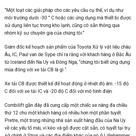
“Một loạt các giải pháp cho các yêu cầu cụ thể, ví dụ như
môi trường dưới -30 ° C hoặc các ứng dụng mà thiết bị được
sử dụng liên tục trong kho lạnh, cũng có sẵn thông qua
nhóm kỹ sư chuyên gia của chúng tôi.”
Giám đốc kế hoạch sản phẩm của Toyota Xử lý vật liệu châu
Âu, IC, Paul van de Sype chỉ ra rằng với khách hàng ở Bắc Âu
từ Iceland đến Na Uy và Đông Nga, “chúng tôi biết ứng dụng
mùa đông với xe tải CB là gì “.
Xe tải CB được thiết kế để hoạt động ở nhiệt độ âm: -15 độ
C đối với xe tải IC và -20 độ C đối với mô hình điện.
Combilift gần đây đã cung cấp một chiếc xe nâng đa chiều
thứ 12 cho một khách hàng có nhiều hơn một phần tuyết.
Pretre, một trong những nhà sản xuất hàng đầu của Na Uy
về các yếu tố mái, vì kèo và gỗ được cắt sẵn, có tuyết tại trụ
sở chính ở Stryn và các địa điểm khác của nó ở Lillehammer,