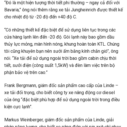
“Đó là một hiện tượng thời tiết phi thường – ngay cả đối với
Bavaria,” ông nói thêm rằng xe tải Jungheinrich được thiết kế
cho nhiệt độ từ -20 độ đến +40 độ C.
“Có những thiết kế đặc biệt để sử dụng liên tục trong các
cửa hàng lạnh lên đến -20 độ. Gói lạnh này bao gồm dầu
thủy lực mỏng, màn hình nóng, khung hoàn toàn KTL. Chúng
tôi cũng khuyên bạn nên sưởi ấm bằng kính chắn gió”, ông
nói. “Xe tải để sử dụng ngoài trời bao gồm cabin chịu thời
tiết, sưởi điện (công suất 1,5kW) và đèn làm việc trên bộ
phận bảo vệ trên cao.”
Frank Bergmann, giám đốc sản phẩm cao cấp của Linde –
xe tải đối trọng, cho biết công ty xe nâng động cơ diesel
của ông “đặc biệt phù hợp để sử dụng ngoài trời trong điều
kiện cực lạnh”.
Markus Weinberger, giám đốc sản phẩm của Linde, giải
pháp năng lượng, cho biết xe nâng điện với pin axit-chì nhạy