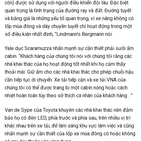
còn) được sử dụng với người điều khiển đội tàu. Đặc biệt
quan trọng là tình trạng của đường ray và đất. Đường tuyết
và băng giá là những yếu tố quan trọng, vì xe nâng không có
lốp mùa đông và dây chuyền tuyết chỉ hoạt động trong một
số điều kiện nhất định, “Lindmann’s Bergmann nói.
Yale dục Scaramuzza nhấn mạnh sự cần thiết phải sưởi ấm
cabin. “Khách hàng của chúng tôi nói với chúng tôi rằng các
nhà khai thác của họ hoạt động tốt nhất khi họ cảm thấy
thoải mái. Giữ ấm cho các nhà khai thác cho phép chuỗi hậu
cần tiếp tục di chuyển. Xe tải tiếp cận và xe tải VNA của
chúng tôi có thể được trang bị một cabin nóng hoặc cách
nhiệt hoàn toàn tùy theo sở thích cá nhân của khách hàng . ”
Van de Sype của Toyota khuyên các nhà khai thác nên đảm
bảo họ có đèn LED, phía trước và phía sau, trên nhiều vị trí
khác nhau trên xe tải, để làm sáng khu vực làm việc và cũng
nhấn mạnh sự cần thiết của lốp xe mùa đông có hoặc không