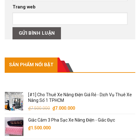
Trang web
SẢN PHẨM NỔI BẬT
SẢN PHẨM NỔI BẬT
[#1] Cho Thuê Xe Nâng Điện Giá Rẻ - Dịch Vụ Thuê Xe
Nâng Số 1 TPHCM
Giá
Giá
₫
7.500.000
₫
7.000.000
gốc
hiện
Giắc Cắm 3 Pha Sạc Xe Nâng Điện - Giắc Đực
là:
tại
₫7.500.000.
là:
₫
1.500.000
₫7.000.000.