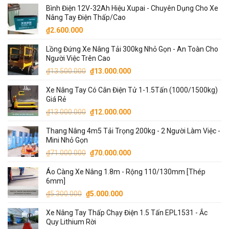
Bình Điện 12V-32Ah Hiệu Xupai - Chuyên Dụng Cho Xe
Nâng Tay Điện Thấp/Cao
₫
2.600.000
Lồng Đứng Xe Nâng Tải 300kg Nhỏ Gọn - An Toàn Cho
Người Việc Trên Cao
Giá
Giá
₫
13.500.000
₫
13.000.000
gốc
hiện
Xe Nâng Tay Có Cân Điện Tử 1-1.5Tấn (1000/1500kg)
là:
tại
Giá Rẻ
₫13.500.000.
là:
Giá
Giá
₫
13.000.000
₫
12.000.000
₫13.000.000.
gốc
hiện
Thang Nâng 4m5 Tải Trọng 200kg - 2 Người Làm Việc -
là:
tại
Mini Nhỏ Gọn
₫13.000.000.
là:
Giá
Giá
₫
71.000.000
₫
70.000.000
₫12.000.000.
gốc
hiện
Áo Càng Xe Nâng 1.8m - Rộng 110/130mm [Thép
là:
tại
6mm]
₫71.000.000.
là:
Giá
Giá
₫
5.300.000
₫
5.000.000
₫70.000.000.
gốc
hiện
Xe Nâng Tay Thấp Chạy Điện 1.5 Tấn EPL1531 - Ắc
là:
tại
Quy Lithium Rời
₫5.300.000.
là: