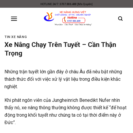
Skip
HOTLINE 24/7 : 0707.886.488 [Ms Quyên]
to
content
TIN XE NÂNG
Xe Nâng Chạy Trên Tuyết – Cần Thận
Trọng
Những trận tuyết lớn gần đây ở châu Âu đã nêu bật những
thách thức đối với việc xử lý vật liệu trong điều kiện khắc
nghiệt.
Khi phát ngôn viên của Jungheinrich Benedikt Nufer nhìn
thấy nó, xe nâng thông thường không được thiết kế “để hoạt
động trong khối tuyết như chúng ta có tại thời điểm này ở
Đức”.