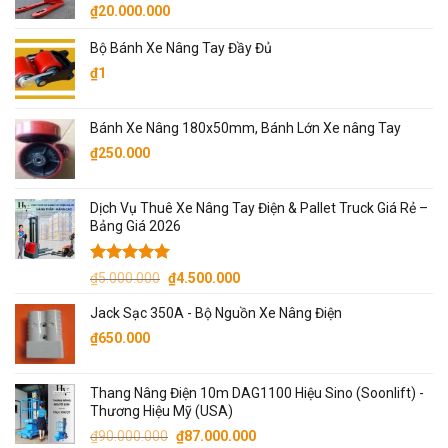
₫
20.000.000
₫5.000.000.
Bộ Bánh Xe Nâng Tay Đầy Đủ
₫
1
Bánh Xe Nâng 180x50mm, Bánh Lớn Xe nâng Tay
₫
250.000
Dịch Vụ Thuê Xe Nâng Tay Điện & Pallet Truck Giá Rẻ –
Bảng Giá 2026
Được xếp
Giá
Giá
₫
5.000.000
₫
4.500.000
hạng
5.00
gốc
hiện
5 sao
Jack Sạc 350A - Bộ Nguồn Xe Nâng Điện
là:
tại
₫
650.000
₫5.000.000.
là:
₫4.500.000.
Thang Nâng Điện 10m DAG1100 Hiệu Sino (Soonlift) -
Thương Hiệu Mỹ (USA)
Giá
Giá
₫
90.000.000
₫
87.000.000