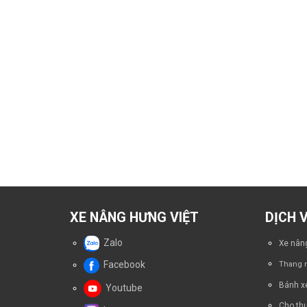
XE NÂNG HƯNG VIỆT
DỊCH 
Zalo
Xe nâng
Facebook
Thang n
Bánh x
Youtube
Cho thu