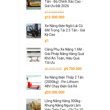
Tấn - Độ Chính Xác Cao -
₫18.500.000.
là:
Giá Ưu Đãi 2026
₫18.000.000.
₫
13.500.000
Giá
Giá
₫
13.000.000
gốc
hiện
Xe Nâng Điện Ngồi Lái Cũ
là:
tại
6M Trọng Tải 2.5 Tấn - Giá
₫13.500.000.
là:
Kệ Cao
₫13.000.000.
₫
1
Càng Phụ Xe Nâng 1.6M -
Giải Pháp Nâng Hàng Quá
Khổ An Toàn, Hiệu Quả
Tối Ưu
Giá
Giá
₫
5.000.000
₫
4.700.000
gốc
hiện
Xe Nâng Điện Thấp 2 Tấn
là:
tại
(2000kg) - Pin Lithium
₫5.000.000.
là:
48V Chạy Điện Giá Rẻ
₫4.700.000.
₫
30.000.000
Lồng Nâng Hàng 300kg -
Khung Nâng Người Làm
Việc Trên Cao - Chỉ Từ 10