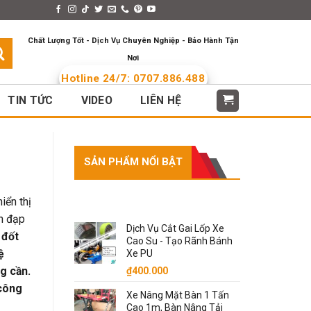
s > Menus
Languages
Chất Lượng Tốt - Dịch Vụ Chuyên Nghiệp - Bảo Hành Tận
Nơi
Hotline 24/7: 0707.886.488
TIN TỨC
VIDEO
LIÊN HỆ
SẢN PHẨM NỔI BẬT
SẢN PHẨM NỔI BẬT
iển thị
àn đạp
Dịch Vụ Cắt Gai Lốp Xe
 đốt
Cao Su - Tạo Rãnh Bánh
ệ
Xe PU
g cần.
₫
400.000
 công
Xe Nâng Mặt Bàn 1 Tấn
Cao 1m, Bàn Nâng Tải