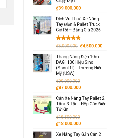
Chạy Điện
₫14.000.000.
₫
39.000.000
Dịch Vụ Thuê Xe Nâng
Tay Điện & Pallet Truck
Giá Rẻ – Bảng Giá 2026
Được xếp
Giá
Giá
₫
5.000.000
₫
4.500.000
hạng
5.00
gốc
hiện
5 sao
Thang Nâng Điện 10m
là:
tại
DAG1100 Hiệu Sino
₫5.000.000.
là:
(Soonlift) - Thương Hiệu
₫4.500.000.
Mỹ (USA)
₫
90.000.000
Giá
Giá
₫
87.000.000
gốc
hiện
Cân Xe Nâng Tay Pallet 2
là:
tại
Tấn/ 3 Tấn - Hộp Cân Điện
₫90.000.000.
là:
Tử Kín
₫87.000.000.
₫
18.500.000
Giá
Giá
₫
18.000.000
gốc
hiện
Xe Nâng Tay Gắn Cân 2
là:
tại