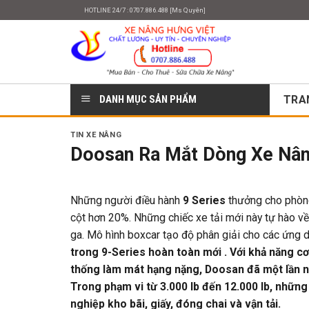
Skip
HOTLINE 24/7 : 0707.886.488 [Ms Quyên]
to
content
DANH MỤC SẢN PHẨM
TRA
TIN XE NÂNG
Doosan Ra Mắt Dòng Xe Nân
Những người điều hành
9 Series
thưởng cho phòng
cột hơn 20%. Những chiếc xe tải mới này tự hào về
ga. Mô hình boxcar tạo độ phân giải cho các ứng 
trong 9-Series hoàn toàn mới
. Với khả năng c
thống làm mát hạng nặng, Doosan đã một lần n
Trong phạm vi từ 3.000 lb đến 12.000 lb, nhữn
nghiệp kho bãi, giấy, đóng chai và vận tải.