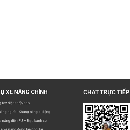
VỤ XE NÂNG CHÍNH
CHAT TRỰC TIẾP
 tay điện thấp/cao
âng người - Khung nâng di động
e nâng điện PU – Bọc bánh xe
ê xe nâng đứng lái/ngồi lái