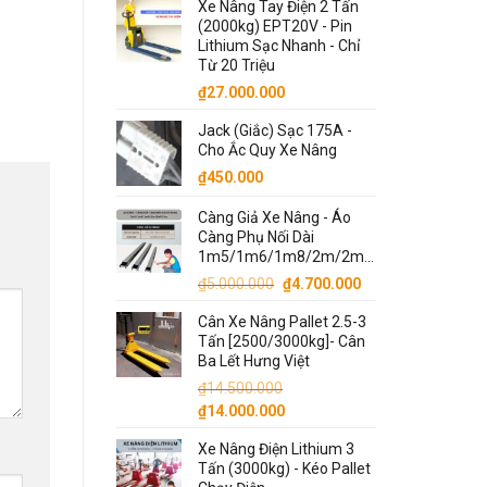
Xe Nâng Tay Điện 2 Tấn
(2000kg) EPT20V - Pin
Lithium Sạc Nhanh - Chỉ
Từ 20 Triệu
₫
27.000.000
Jack (Giắc) Sạc 175A -
Cho Ắc Quy Xe Nâng
₫
450.000
Càng Giả Xe Nâng - Áo
Càng Phụ Nối Dài
1m5/1m6/1m8/2m/2m2/2m5/3m
Giá
Giá
₫
5.000.000
₫
4.700.000
gốc
hiện
Cân Xe Nâng Pallet 2.5-3
là:
tại
Tấn [2500/3000kg]- Cân
₫5.000.000.
là:
Ba Lết Hưng Việt
₫4.700.000.
₫
14.500.000
Giá
Giá
₫
14.000.000
gốc
hiện
Xe Nâng Điện Lithium 3
là:
tại
Tấn (3000kg) - Kéo Pallet
₫14.500.000.
là: