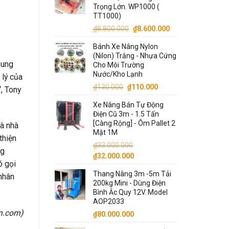
Trọng Lớn. WP1000 (
TT1000)
Giá
Giá
₫
8.800.000
₫
8.600.000
gốc
hiện
Bánh Xe Nâng Nylon
là:
tại
(Nilon) Trắng - Nhựa Cứng
₫8.800.000.
là:
sung
Cho Môi Trường
₫8.600.000.
Nước/Kho Lạnh
 lý của
Giá
Giá
₫
130.000
₫
110.000
‘, Tony
gốc
hiện
Xe Nâng Bán Tự Động
là:
tại
Điện Cũ 3m - 1.5 Tấn
₫130.000.
là:
[Càng Rộng] - Ôm Pallet 2
Là nhà
₫110.000.
Mặt 1M
thiện
₫
33.000.000
ng
Giá
Giá
₫
32.000.000
ó gọi
gốc
hiện
Thang Nâng 3m -5m Tải
là:
tại
nhân
200kg Mini - Dùng Điện
₫33.000.000.
là:
Bình Ắc Quy 12V. Model
₫32.000.000.
AOP2033
on.com
)
₫
80.000.000