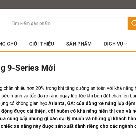
Assign a menu in Theme Option
Tìm
kiếm:
NG CHỦ
GIỚI THIỆU
SẢN PHẨM
DỊCH VỤ
g 9-Series Mới
 chân nhiều hơn 20% trong khi tăng cường an toàn với khả năng h
 sức mạnh và tốc độ rõ ràng ngay lập tức khi bạn đặt chân lên b
dụng có không gian hẹp.
Atlanta, GA:
của dòng xe nâng lốp đệm
ơ động được cải thiện, cột buồm có khả năng hiển thị cao và h
ữa cung cấp những gì các đại lý muốn và những gì khách hàn
g chiếc xe nâng này được sản xuất dành riêng cho các ngành