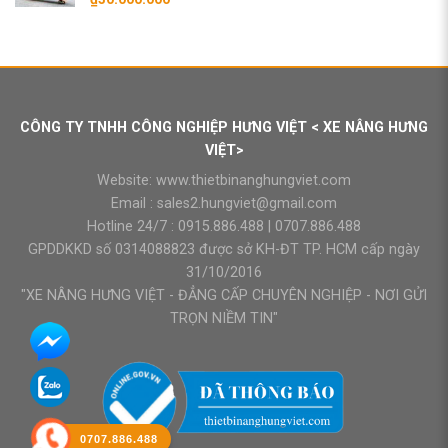
CÔNG TY TNHH CÔNG NGHIỆP HƯNG VIỆT < XE NÂNG HƯNG
VIỆT>
Website:
www.thietbinanghungviet.com
Email :
sales2.hungviet@gmail.com
Hotline 24/7 :
0915.886.488
|
0707.886.488
GPDDKKD số 0314088823 được sở KH-ĐT TP. HCM cấp ngày
31/10/2016
"XE NÂNG HƯNG VIỆT - ĐẲNG CẤP CHUYÊN NGHIỆP - NƠI GỬI
TRỌN NIỀM TIN"
0707.886.488