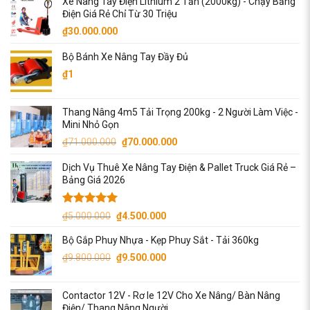
Xe Nâng Tay Điện Lithium 2 Tấn (2000kg) - Chạy Bằng
là:
tại
Điện Giá Rẻ Chỉ Từ 30 Triệu
₫33.000.000.
là:
₫
30.000.000
₫32.000.000.
Bộ Bánh Xe Nâng Tay Đầy Đủ
₫
1
Thang Nâng 4m5 Tải Trọng 200kg - 2 Người Làm Việc -
Mini Nhỏ Gọn
Giá
Giá
₫
71.000.000
₫
70.000.000
gốc
hiện
Dịch Vụ Thuê Xe Nâng Tay Điện & Pallet Truck Giá Rẻ –
là:
tại
Bảng Giá 2026
₫71.000.000.
là:
₫70.000.000.
Được xếp
Giá
Giá
₫
5.000.000
₫
4.500.000
hạng
5.00
gốc
hiện
5 sao
Bộ Gắp Phuy Nhựa - Kẹp Phuy Sắt - Tải 360kg
là:
tại
Giá
Giá
₫
9.800.000
₫5.000.000.
₫
9.500.000
là:
gốc
hiện
₫4.500.000.
là:
tại
Contactor 12V - Rơ le 12V Cho Xe Nâng/ Bàn Nâng
₫9.800.000.
là:
Điện/ Thang Nâng Người