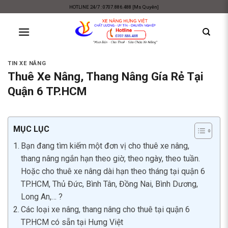
Skip
HOTLINE 24/7 : 0707.886.488 [Ms Quyên]
to
content
TIN XE NÂNG
Thuê Xe Nâng, Thang Nâng Gía Rẻ Tại
Quận 6 TP.HCM
MỤC LỤC
Bạn đang tìm kiếm một đơn vị cho thuê xe nâng,
thang nâng ngắn hạn theo giờ, theo ngày, theo tuần.
Hoặc cho thuê xe nâng dài hạn theo tháng tại quận 6
TP.HCM, Thủ Đức, Bình Tân, Đồng Nai, Bình Dương,
Long An,… ?
Các loại xe nâng, thang nâng cho thuê tại quận 6
TP.HCM có sẵn tại Hưng Việt