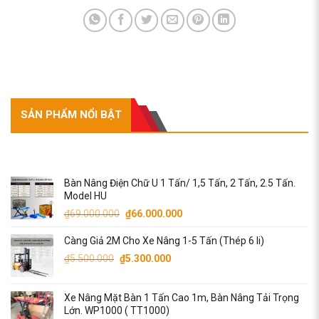
SẢN PHẨM NỔI BẬT
SẢN PHẨM NỔI BẬT
Bàn Nâng Điện Chữ U 1 Tấn/ 1,5 Tấn, 2 Tấn, 2.5 Tấn.
Model HU
Giá
Giá
₫
69.000.000
₫
66.000.000
gốc
hiện
Càng Giả 2M Cho Xe Nâng 1-5 Tấn (Thép 6 li)
là:
tại
Giá
₫69.000.000.
Giá
là:
₫
5.500.000
₫
5.300.000
gốc
hiện
₫66.000.000.
là:
tại
Xe Nâng Mặt Bàn 1 Tấn Cao 1m, Bàn Nâng Tải Trọng
₫5.500.000.
là:
Lớn. WP1000 ( TT1000)
₫5.300.000.