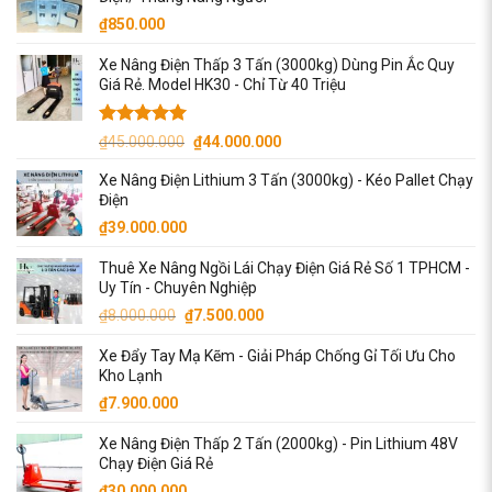
₫9.500.000.
₫
850.000
Xe Nâng Điện Thấp 3 Tấn (3000kg) Dùng Pin Ắc Quy
Giá Rẻ. Model HK30 - Chỉ Từ 40 Triệu
Được xếp
Giá
Giá
₫
45.000.000
₫
44.000.000
hạng
5.00
gốc
hiện
5 sao
Xe Nâng Điện Lithium 3 Tấn (3000kg) - Kéo Pallet Chạy
là:
tại
Điện
₫45.000.000.
là:
₫
39.000.000
₫44.000.000.
Thuê Xe Nâng Ngồi Lái Chạy Điện Giá Rẻ Số 1 TPHCM -
Uy Tín - Chuyên Nghiệp
Giá
Giá
₫
8.000.000
₫
7.500.000
gốc
hiện
Xe Đẩy Tay Mạ Kẽm - Giải Pháp Chống Gỉ Tối Ưu Cho
là:
tại
Kho Lạnh
₫8.000.000.
là:
₫
7.900.000
₫7.500.000.
Xe Nâng Điện Thấp 2 Tấn (2000kg) - Pin Lithium 48V
Chạy Điện Giá Rẻ
₫
30.000.000