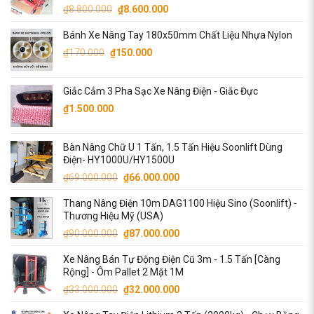
Giá
Giá
₫
8.800.000
₫
8.600.000
gốc
hiện
Bánh Xe Nâng Tay 180x50mm Chất Liệu Nhựa Nylon
là:
tại
Giá
Giá
₫8.800.000.
là:
₫
170.000
₫
150.000
gốc
hiện
₫8.600.000.
là:
tại
Giắc Cắm 3 Pha Sạc Xe Nâng Điện - Giắc Đực
₫170.000.
là:
₫
1.500.000
₫150.000.
Bàn Nâng Chữ U 1 Tấn, 1.5 Tấn Hiệu Soonlift Dùng
Điện- HY1000U/HY1500U
Giá
Giá
₫
69.000.000
₫
66.000.000
gốc
hiện
Thang Nâng Điện 10m DAG1100 Hiệu Sino (Soonlift) -
là:
tại
Thương Hiệu Mỹ (USA)
₫69.000.000.
là:
Giá
Giá
₫
90.000.000
₫
87.000.000
₫66.000.000.
gốc
hiện
Xe Nâng Bán Tự Động Điện Cũ 3m - 1.5 Tấn [Càng
là:
tại
Rộng] - Ôm Pallet 2 Mặt 1M
₫90.000.000.
là:
Giá
Giá
₫
33.000.000
₫
32.000.000
₫87.000.000.
gốc
hiện