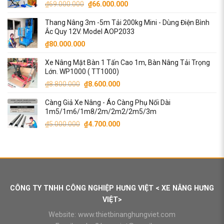
Giá
Giá
₫
69.000.000
₫
66.000.000
gốc
hiện
Thang Nâng 3m -5m Tải 200kg Mini - Dùng Điện Bình
là:
tại
Ắc Quy 12V. Model AOP2033
₫69.000.000.
là:
₫
80.000.000
₫66.000.000.
Xe Nâng Mặt Bàn 1 Tấn Cao 1m, Bàn Nâng Tải Trọng
Lớn. WP1000 ( TT1000)
Giá
Giá
₫
8.800.000
₫
8.600.000
gốc
hiện
Càng Giả Xe Nâng - Áo Càng Phụ Nối Dài
là:
tại
1m5/1m6/1m8/2m/2m2/2m5/3m
₫8.800.000.
là:
Giá
Giá
₫
5.000.000
₫
4.700.000
₫8.600.000.
gốc
hiện
là:
tại
₫5.000.000.
là:
₫4.700.000.
CÔNG TY TNHH CÔNG NGHIỆP HƯNG VIỆT < XE NÂNG HƯNG
VIỆT>
Website:
www.thietbinanghungviet.com