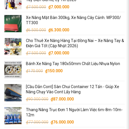
Giá
Giá
₫
7.500.000
₫
7.000.000
gốc
hiện
Xe Nâng Mặt Bàn 300kg, Xe Nâng Cây Cảnh. WP300/
là:
tại
TT300
₫7.500.000.
là:
Giá
Giá
₫
6.500.000
₫
6.300.000
₫7.000.000.
gốc
hiện
Cho Thuê Xe Nâng Hàng Tại Đồng Nai – Xe Nâng Tay &
là:
tại
Điện Giá Tốt (Cập Nhật 2026)
₫6.500.000.
là:
Giá
Giá
₫
7.500.000
₫
7.000.000
₫6.300.000.
gốc
hiện
Bánh Xe Nâng Tay 180x50mm Chất Liệu Nhựa Nylon
là:
tại
Giá
Giá
₫7.500.000.
là:
₫
170.000
₫
150.000
gốc
hiện
₫7.000.000.
là:
tại
[Cầu Dẫn Cont] Sàn Chui Container 12 Tấn - Giúp Xe
₫170.000.
là:
Nâng Chạy Vào Cont Lấy Hàng
₫150.000.
Giá
Giá
₫
90.000.000
₫
87.000.000
gốc
hiện
Thang Nâng Trục Đơn 1 Người Làm Việc 6m-8m-10m-
là:
tại
12m
₫90.000.000.
là:
Giá
Giá
₫
77.000.000
₫
76.000.000
₫87.000.000.
gốc
hiện