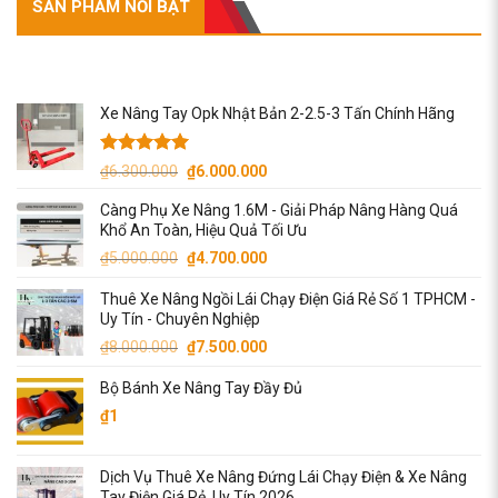
SẢN PHẨM NỔI BẬT
SẢN PHẨM NỔI BẬT
Xe Nâng Tay Opk Nhật Bản 2-2.5-3 Tấn Chính Hãng
Được xếp
Giá
Giá
₫
6.300.000
₫
6.000.000
hạng
5.00
gốc
hiện
5 sao
Càng Phụ Xe Nâng 1.6M - Giải Pháp Nâng Hàng Quá
là:
tại
Khổ An Toàn, Hiệu Quả Tối Ưu
₫6.300.000.
là:
Giá
Giá
₫
5.000.000
₫
4.700.000
₫6.000.000.
gốc
hiện
Thuê Xe Nâng Ngồi Lái Chạy Điện Giá Rẻ Số 1 TPHCM -
là:
tại
Uy Tín - Chuyên Nghiệp
₫5.000.000.
là:
Giá
Giá
₫
8.000.000
₫
7.500.000
₫4.700.000.
gốc
hiện
Bộ Bánh Xe Nâng Tay Đầy Đủ
là:
tại
₫8.000.000.
là:
₫
1
₫7.500.000.
Dịch Vụ Thuê Xe Nâng Đứng Lái Chạy Điện & Xe Nâng
Tay Điện Giá Rẻ, Uy Tín 2026