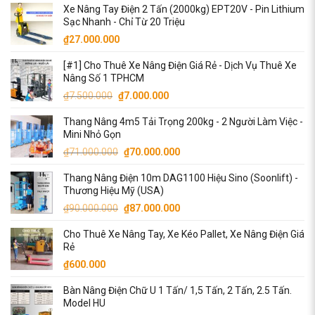
Xe Nâng Tay Điện 2 Tấn (2000kg) EPT20V - Pin Lithium
là:
tại
Sạc Nhanh - Chỉ Từ 20 Triệu
₫77.000.000.
là:
₫
27.000.000
₫76.000.000.
[#1] Cho Thuê Xe Nâng Điện Giá Rẻ - Dịch Vụ Thuê Xe
Nâng Số 1 TPHCM
Giá
Giá
₫
7.500.000
₫
7.000.000
gốc
hiện
Thang Nâng 4m5 Tải Trọng 200kg - 2 Người Làm Việc -
là:
tại
Mini Nhỏ Gọn
₫7.500.000.
là:
Giá
Giá
₫
71.000.000
₫
70.000.000
₫7.000.000.
gốc
hiện
Thang Nâng Điện 10m DAG1100 Hiệu Sino (Soonlift) -
là:
tại
Thương Hiệu Mỹ (USA)
₫71.000.000.
là:
Giá
Giá
₫
90.000.000
₫
87.000.000
₫70.000.000.
gốc
hiện
Cho Thuê Xe Nâng Tay, Xe Kéo Pallet, Xe Nâng Điện Giá
là:
tại
Rẻ
₫90.000.000.
là:
₫
600.000
₫87.000.000.
Bàn Nâng Điện Chữ U 1 Tấn/ 1,5 Tấn, 2 Tấn, 2.5 Tấn.
Model HU