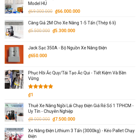
Model HU
₫13.000.000.
là:
Giá
Giá
₫
69.000.000
₫
66.000.000
₫12.000.000.
gốc
hiện
Càng Giả 2M Cho Xe Nâng 1-5 Tấn (Thép 6 li)
là:
tại
Giá
Giá
₫69.000.000.
là:
₫
5.500.000
₫
5.300.000
gốc
hiện
₫66.000.000.
là:
tại
Jack Sạc 350A - Bộ Nguồn Xe Nâng Điện
₫5.500.000.
là:
₫
650.000
₫5.300.000.
Phục Hồi Ắc Quy/Tái Tạo Ắc Qui - Tiết Kiệm Và Bền
Vững
Được xếp
₫
1
hạng
5.00
5 sao
Thuê Xe Nâng Ngồi Lái Chạy Điện Giá Rẻ Số 1 TPHCM -
Uy Tín - Chuyên Nghiệp
Giá
Giá
₫
8.000.000
₫
7.500.000
gốc
hiện
Xe Nâng Điện Lithium 3 Tấn (3000kg) - Kéo Pallet Chạy
là:
tại
Điện
₫8.000.000.
là: