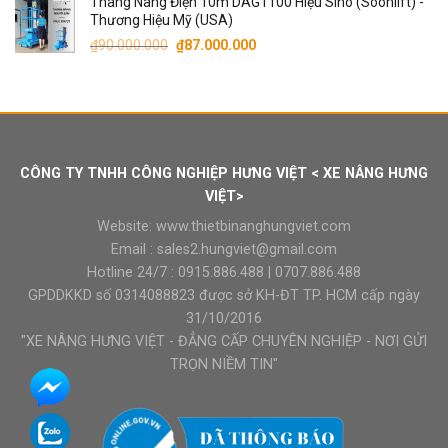
Thang Nâng Điện 10m DAG1100 Hiệu Sino (Soonlift) -
Thương Hiệu Mỹ (USA)
Giá
Giá
₫
90.000.000
₫
87.000.000
gốc
hiện
là:
tại
₫90.000.000.
là:
₫87.000.000.
CÔNG TY TNHH CÔNG NGHIỆP HƯNG VIỆT < XE NÂNG HƯNG
VIỆT>
Website:
www.thietbinanghungviet.com
Email :
sales2.hungviet@gmail.com
Hotline 24/7 :
0915.886.488
|
0707.886.488
GPDDKKD số 0314088823 được sở KH-ĐT TP. HCM cấp ngày
31/10/2016
"XE NÂNG HƯNG VIỆT - ĐẲNG CẤP CHUYÊN NGHIỆP - NƠI GỬI
TRỌN NIỀM TIN"