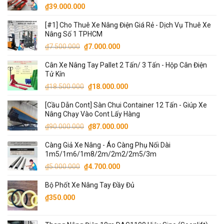
₫
39.000.000
₫7.500.000.
[#1] Cho Thuê Xe Nâng Điện Giá Rẻ - Dịch Vụ Thuê Xe
Nâng Số 1 TPHCM
Giá
Giá
₫
7.500.000
₫
7.000.000
gốc
hiện
Cân Xe Nâng Tay Pallet 2 Tấn/ 3 Tấn - Hộp Cân Điện
là:
tại
Tử Kín
₫7.500.000.
là:
Giá
Giá
₫
18.500.000
₫
18.000.000
₫7.000.000.
gốc
hiện
[Cầu Dẫn Cont] Sàn Chui Container 12 Tấn - Giúp Xe
là:
tại
Nâng Chạy Vào Cont Lấy Hàng
₫18.500.000.
là:
Giá
Giá
₫
90.000.000
₫
87.000.000
₫18.000.000.
gốc
hiện
Càng Giả Xe Nâng - Áo Càng Phụ Nối Dài
là:
tại
1m5/1m6/1m8/2m/2m2/2m5/3m
₫90.000.000.
là:
Giá
Giá
₫
5.000.000
₫
4.700.000
₫87.000.000.
gốc
hiện
Bộ Phốt Xe Nâng Tay Đầy Đủ
là:
tại
₫5.000.000.
là:
₫
350.000
₫4.700.000.