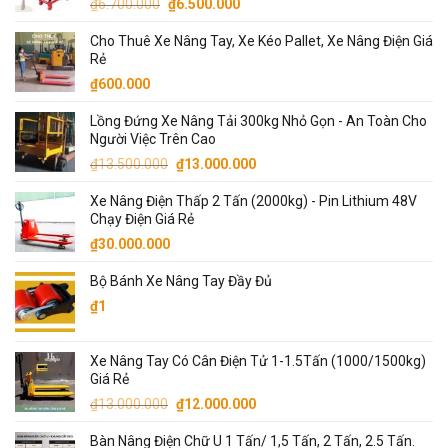
Giá
Giá
₫
6.700.000
₫
6.500.000
gốc
hiện
Cho Thuê Xe Nâng Tay, Xe Kéo Pallet, Xe Nâng Điện Giá
là:
tại
Rẻ
₫6.700.000.
là:
₫
600.000
₫6.500.000.
Lồng Đứng Xe Nâng Tải 300kg Nhỏ Gọn - An Toàn Cho
Người Việc Trên Cao
Giá
Giá
₫
13.500.000
₫
13.000.000
gốc
hiện
Xe Nâng Điện Thấp 2 Tấn (2000kg) - Pin Lithium 48V
là:
tại
Chạy Điện Giá Rẻ
₫13.500.000.
là:
₫
30.000.000
₫13.000.000.
Bộ Bánh Xe Nâng Tay Đầy Đủ
₫
1
Xe Nâng Tay Có Cân Điện Tử 1-1.5Tấn (1000/1500kg)
Giá Rẻ
Giá
Giá
₫
13.000.000
₫
12.000.000
gốc
hiện
Bàn Nâng Điện Chữ U 1 Tấn/ 1,5 Tấn, 2 Tấn, 2.5 Tấn.
là:
tại