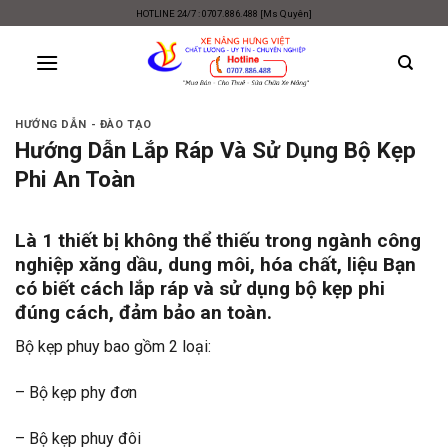
Skip
HOTLINE 24/7 : 0707.886.488 [Ms Quyên]
to
content
HƯỚNG DẪN - ĐÀO TẠO
Hướng Dẫn Lắp Ráp Và Sử Dụng Bộ Kẹp
Phi An Toàn
Là 1 thiết bị không thể thiếu trong ngành công
nghiệp xăng dầu, dung môi, hóa chất, liệu Bạn
có biết cách
lắp ráp và sử dụng bộ kẹp phi
đúng cách, đảm bảo an toàn.
Bộ kẹp phuy bao gồm 2 loại:
– Bộ kẹp phy đơn
– Bộ kẹp phuy đôi