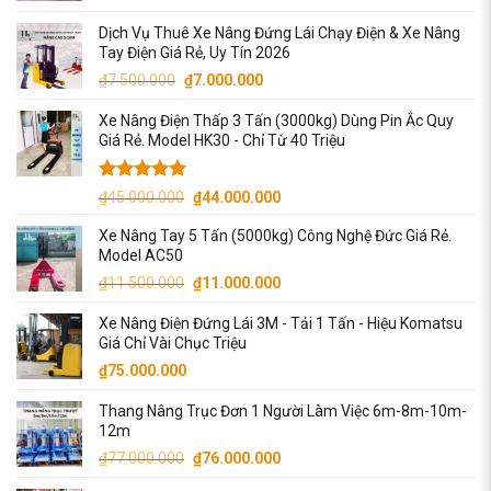
Dịch Vụ Thuê Xe Nâng Đứng Lái Chạy Điện & Xe Nâng
Tay Điện Giá Rẻ, Uy Tín 2026
Giá
Giá
₫
7.500.000
₫
7.000.000
gốc
hiện
Xe Nâng Điện Thấp 3 Tấn (3000kg) Dùng Pin Ắc Quy
là:
tại
Giá Rẻ. Model HK30 - Chỉ Từ 40 Triệu
₫7.500.000.
là:
₫7.000.000.
Được xếp
Giá
Giá
₫
45.000.000
₫
44.000.000
hạng
5.00
gốc
hiện
5 sao
Xe Nâng Tay 5 Tấn (5000kg) Công Nghệ Đức Giá Rẻ.
là:
tại
Model AC50
₫45.000.000.
là:
Giá
Giá
₫
11.500.000
₫
11.000.000
₫44.000.000.
gốc
hiện
Xe Nâng Điện Đứng Lái 3M - Tải 1 Tấn - Hiệu Komatsu
là:
tại
Giá Chỉ Vài Chục Triệu
₫11.500.000.
là:
₫
75.000.000
₫11.000.000.
Thang Nâng Trục Đơn 1 Người Làm Việc 6m-8m-10m-
12m
Giá
Giá
₫
77.000.000
₫
76.000.000
gốc
hiện