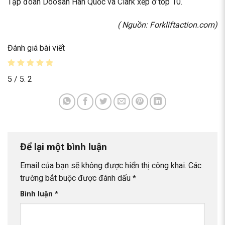
Tập đoàn Doosan Hàn Quốc và Clark xếp ở top 10.
( Nguồn:
Forkliftaction.com
)
Đánh giá bài viết
5
/ 5.
2
Để lại một bình luận
Email của bạn sẽ không được hiển thị công khai.
Các
trường bắt buộc được đánh dấu
*
Bình luận
*