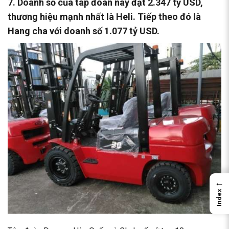
7. Doanh số của tâp đoàn này đạt 2.347 tỷ USD,
thương hiệu mạnh nhất là Heli. Tiếp theo đó là
Hang cha với doanh số 1.077 tỷ USD.
←
Index