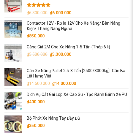
Được xếp
Giá
Giá
₫
6.300.000
₫
6.000.000
hạng
5.00
gốc
hiện
5 sao
Contactor 12V - Rơ le 12V Cho Xe Nâng/ Bàn Nâng
là:
tại
Điện/ Thang Nâng Người
₫6.300.000.
là:
₫
850.000
₫6.000.000.
Càng Giả 2M Cho Xe Nâng 1-5 Tấn (Thép 6 li)
Giá
Giá
₫
5.500.000
₫
5.300.000
gốc
hiện
là:
tại
Cân Xe Nâng Pallet 2.5-3 Tấn [2500/3000kg]- Cân Ba
₫5.500.000.
là:
Lết Hưng Việt
₫5.300.000.
Giá
Giá
₫
14.500.000
₫
14.000.000
gốc
hiện
Dịch Vụ Cắt Gai Lốp Xe Cao Su - Tạo Rãnh Bánh Xe PU
là:
tại
₫14.500.000.
là:
₫
400.000
₫14.000.000.
Bộ Phốt Xe Nâng Tay Đầy Đủ
₫
350.000