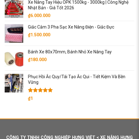
Xe Nâng Tay Hiệu OPK 1500kg - 3000kg | Công Nghệ
là:
tại
Nhật Bản - Giá Tốt 2026
₫77.000.000.
là:
₫
6.000.000
₫76.000.000.
Giắc Cắm 3 Pha Sạc Xe Nâng Điện - Giắc Đực
₫
1.500.000
Bánh Xe 80x70mm, Bánh Nhỏ Xe Nâng Tay
₫
180.000
Phục Hồi Ắc Quy/Tái Tạo Ắc Qui - Tiết Kiệm Và Bền
Vững
Được xếp
₫
1
hạng
5.00
5 sao
CÔNG TY TNHH CÔNG NGHIỆP HƯNG VIỆT < XE NÂNG HƯNG