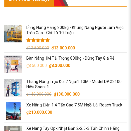
SẢN PHẨM NỔI BẬT
Lồng Nâng Hàng 300kg - Khung Nâng Người Làm Việc
Trên Cao - Chỉ Từ 10 Triệu
Được xếp
Giá
Giá
₫
13.500.000
₫
13.000.000
hạng
5.00
gốc
hiện
5 sao
Bàn Nâng 1M Tải Trọng 800kg - Dùng Tay Giá Rẻ
là:
tại
Giá
Giá
₫
8.500.000
₫
₫13.500.000.
8.300.000
là:
gốc
hiện
₫13.000.000.
là:
tại
Thang Nâng Trục Đôi 2 Người 10M - Model DAG2100
₫8.500.000.
là:
Hiệu Soonlift
₫8.300.000.
Giá
Giá
₫
140.000.000
₫
130.000.000
gốc
hiện
Xe Nâng Điện 1.4 Tấn Cao 7.5M Ngồi Lái Reach Truck
là:
tại
₫140.000.000.
là:
₫
210.000.000
₫130.000.000.
Xe Nâng Tay Opk Nhật Bản 2-2.5-3 Tấn Chính Hãng