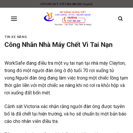
Skip
HOTLINE 24/7 : 0707.886.488 [Ms Quyên]
to
content
TIN XE NÂNG
Công Nhân Nhà Máy Chết Vì Tai Nạn
WorkSafe đang điều tra một vụ tai nạn tại nhà máy Clayton,
trong đó một người đàn ông ở độ tuổi 70 rơi xuống tử
vong.Người đàn ông đang làm việc trong một chiếc lồng tạm
thời gắn liền với một chiếc xe nâng khi nó rơi ra khỏi hộp và
rơi xuống đất bốn mét.
Cảnh sát Victoria xác nhận rằng người đàn ông được tuyên
bố là đã chết tại hiện trường, và họ sẽ chuẩn bị một bản báo
cáo cho nhân viên điều tra.