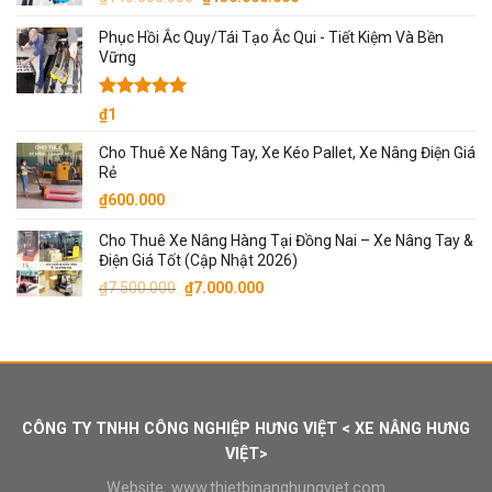
gốc
hiện
Phục Hồi Ắc Quy/Tái Tạo Ắc Qui - Tiết Kiệm Và Bền
là:
tại
Vững
₫140.000.000.
là:
₫130.000.000.
Được xếp
₫
1
hạng
5.00
5 sao
Cho Thuê Xe Nâng Tay, Xe Kéo Pallet, Xe Nâng Điện Giá
Rẻ
₫
600.000
Cho Thuê Xe Nâng Hàng Tại Đồng Nai – Xe Nâng Tay &
Điện Giá Tốt (Cập Nhật 2026)
Giá
Giá
₫
7.500.000
₫
7.000.000
gốc
hiện
là:
tại
₫7.500.000.
là:
₫7.000.000.
CÔNG TY TNHH CÔNG NGHIỆP HƯNG VIỆT < XE NÂNG HƯNG
VIỆT>
Website:
www.thietbinanghungviet.com