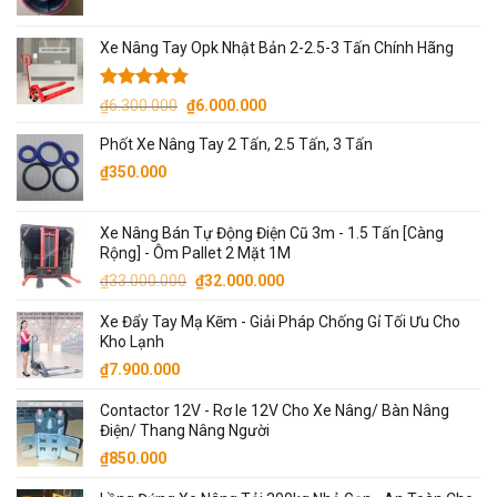
Xe Nâng Tay Opk Nhật Bản 2-2.5-3 Tấn Chính Hãng
Được xếp
Giá
Giá
₫
6.300.000
₫
6.000.000
hạng
5.00
gốc
hiện
5 sao
Phốt Xe Nâng Tay 2 Tấn, 2.5 Tấn, 3 Tấn
là:
tại
₫
350.000
₫6.300.000.
là:
₫6.000.000.
Xe Nâng Bán Tự Động Điện Cũ 3m - 1.5 Tấn [Càng
Rộng] - Ôm Pallet 2 Mặt 1M
Giá
Giá
₫
33.000.000
₫
32.000.000
gốc
hiện
Xe Đẩy Tay Mạ Kẽm - Giải Pháp Chống Gỉ Tối Ưu Cho
là:
tại
Kho Lạnh
₫33.000.000.
là:
₫
7.900.000
₫32.000.000.
Contactor 12V - Rơ le 12V Cho Xe Nâng/ Bàn Nâng
Điện/ Thang Nâng Người
₫
850.000