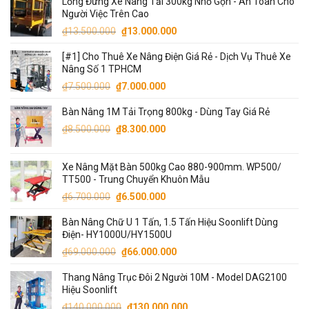
Lồng Đứng Xe Nâng Tải 300kg Nhỏ Gọn - An Toàn Cho
Người Việc Trên Cao
Giá
Giá
₫
13.500.000
₫
13.000.000
gốc
hiện
[#1] Cho Thuê Xe Nâng Điện Giá Rẻ - Dịch Vụ Thuê Xe
là:
tại
Nâng Số 1 TPHCM
₫13.500.000.
là:
Giá
Giá
₫
7.500.000
₫
7.000.000
₫13.000.000.
gốc
hiện
Bàn Nâng 1M Tải Trọng 800kg - Dùng Tay Giá Rẻ
là:
tại
Giá
Giá
₫7.500.000.
là:
₫
8.500.000
₫
8.300.000
gốc
hiện
₫7.000.000.
là:
tại
Xe Nâng Mặt Bàn 500kg Cao 880-900mm. WP500/
₫8.500.000.
là:
TT500 - Trung Chuyển Khuôn Mẫu
₫8.300.000.
Giá
Giá
₫
6.700.000
₫
6.500.000
gốc
hiện
Bàn Nâng Chữ U 1 Tấn, 1.5 Tấn Hiệu Soonlift Dùng
là:
tại
Điện- HY1000U/HY1500U
₫6.700.000.
là:
Giá
Giá
₫
69.000.000
₫
66.000.000
₫6.500.000.
gốc
hiện
Thang Nâng Trục Đôi 2 Người 10M - Model DAG2100
là:
tại
Hiệu Soonlift
₫69.000.000.
là:
Giá
Giá
₫
140.000.000
₫
130.000.000
₫66.000.000.