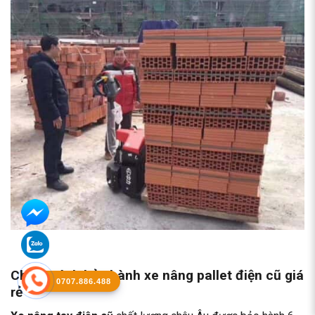
Chính sách bảo hành xe nâng pallet điện cũ giá
0707.886.488
rẻ