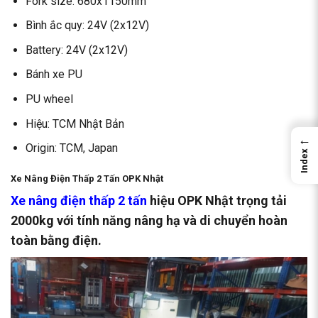
Fork size: 680x1150mm
Bình ắc quy: 24V (2x12V)
Battery: 24V (2x12V)
Bánh xe PU
PU wheel
Hiệu: TCM Nhật Bản
←
Origin: TCM, Japan
Index
Xe Nâng Điện Thấp 2 Tấn OPK Nhật
Xe nâng điện thấp 2 tấn
hiệu OPK Nhật trọng tải
2000kg với tính năng nâng hạ và di chuyển hoàn
toàn bằng điện.