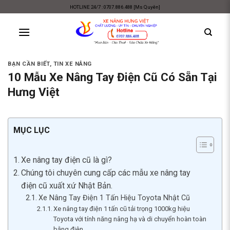
Skip
HOTLINE 24/7 : 0707.886.488 [Ms Quyên]
to
content
BẠN CẦN BIẾT
,
TIN XE NÂNG
10 Mẫu Xe Nâng Tay Điện Cũ Có Sẵn Tại
Hưng Việt
MỤC LỤC
Xe nâng tay điện cũ là gì?
Chúng tôi chuyên cung cấp các mẫu xe nâng tay
điện cũ xuất xứ Nhật Bản.
Xe Nâng Tay Điện 1 Tấn Hiệu Toyota Nhật Cũ
Xe nâng tay điện 1 tấn cũ tải trọng 1000kg hiệu
Toyota với tính năng nâng hạ và di chuyển hoàn toàn
bằng điện.