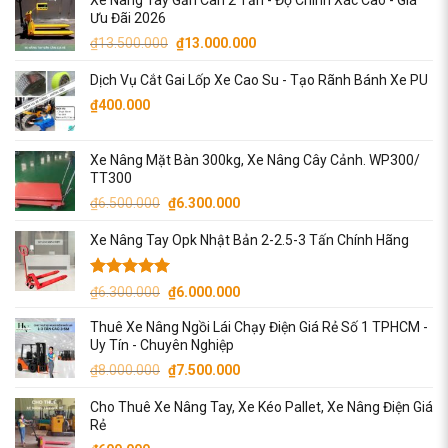
Ưu Đãi 2026
Giá
Giá
₫
13.500.000
₫
13.000.000
gốc
hiện
Dịch Vụ Cắt Gai Lốp Xe Cao Su - Tạo Rãnh Bánh Xe PU
là:
tại
₫13.500.000.
là:
₫
400.000
₫13.000.000.
Xe Nâng Mặt Bàn 300kg, Xe Nâng Cây Cảnh. WP300/
TT300
Giá
Giá
₫
6.500.000
₫
6.300.000
gốc
hiện
Xe Nâng Tay Opk Nhật Bản 2-2.5-3 Tấn Chính Hãng
là:
tại
₫6.500.000.
là:
₫6.300.000.
Được xếp
Giá
Giá
₫
6.300.000
₫
6.000.000
hạng
5.00
gốc
hiện
5 sao
Thuê Xe Nâng Ngồi Lái Chạy Điện Giá Rẻ Số 1 TPHCM -
là:
tại
Uy Tín - Chuyên Nghiệp
₫6.300.000.
là:
Giá
Giá
₫
8.000.000
₫
7.500.000
₫6.000.000.
gốc
hiện
Cho Thuê Xe Nâng Tay, Xe Kéo Pallet, Xe Nâng Điện Giá
là:
tại
Rẻ
₫8.000.000.
là: