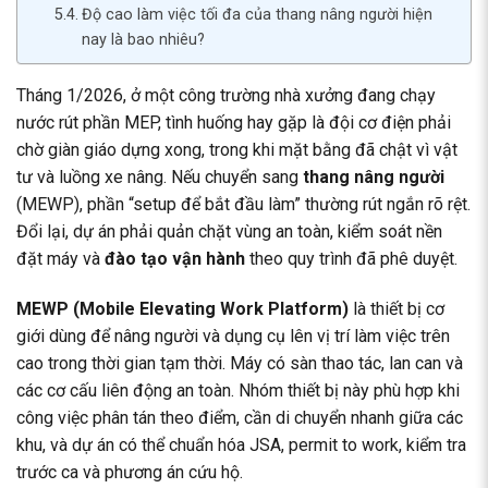
Độ cao làm việc tối đa của thang nâng người hiện
nay là bao nhiêu?
Tháng 1/2026, ở một công trường nhà xưởng đang chạy
nước rút phần MEP, tình huống hay gặp là đội cơ điện phải
chờ giàn giáo dựng xong, trong khi mặt bằng đã chật vì vật
tư và luồng xe nâng. Nếu chuyển sang
thang nâng người
(MEWP), phần “setup để bắt đầu làm” thường rút ngắn rõ rệt.
Đổi lại, dự án phải quản chặt vùng an toàn, kiểm soát nền
đặt máy và
đào tạo vận hành
theo quy trình đã phê duyệt.
MEWP (Mobile Elevating Work Platform)
là thiết bị cơ
giới dùng để nâng người và dụng cụ lên vị trí làm việc trên
cao trong thời gian tạm thời. Máy có sàn thao tác, lan can và
các cơ cấu liên động an toàn. Nhóm thiết bị này phù hợp khi
công việc phân tán theo điểm, cần di chuyển nhanh giữa các
khu, và dự án có thể chuẩn hóa JSA, permit to work, kiểm tra
trước ca và phương án cứu hộ.