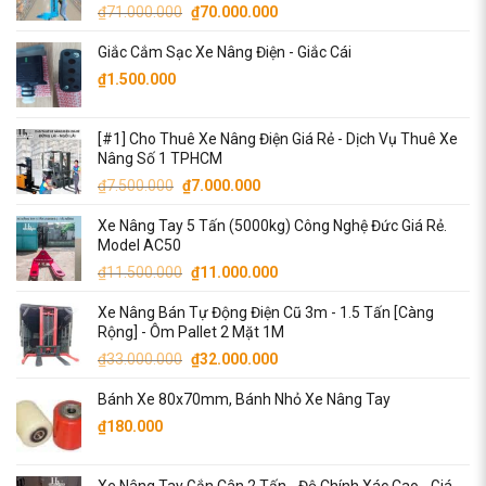
Giá
Giá
₫
71.000.000
₫
70.000.000
gốc
hiện
Giắc Cắm Sạc Xe Nâng Điện - Giắc Cái
là:
tại
₫71.000.000.
là:
₫
1.500.000
₫70.000.000.
[#1] Cho Thuê Xe Nâng Điện Giá Rẻ - Dịch Vụ Thuê Xe
Nâng Số 1 TPHCM
Giá
Giá
₫
7.500.000
₫
7.000.000
gốc
hiện
Xe Nâng Tay 5 Tấn (5000kg) Công Nghệ Đức Giá Rẻ.
là:
tại
Model AC50
₫7.500.000.
là:
Giá
Giá
₫
11.500.000
₫
11.000.000
₫7.000.000.
gốc
hiện
Xe Nâng Bán Tự Động Điện Cũ 3m - 1.5 Tấn [Càng
là:
tại
Rộng] - Ôm Pallet 2 Mặt 1M
₫11.500.000.
là:
Giá
Giá
₫
33.000.000
₫
32.000.000
₫11.000.000.
gốc
hiện
Bánh Xe 80x70mm, Bánh Nhỏ Xe Nâng Tay
là:
tại
₫33.000.000.
là:
₫
180.000
₫32.000.000.
Xe Nâng Tay Gắn Cân 2 Tấn - Độ Chính Xác Cao - Giá