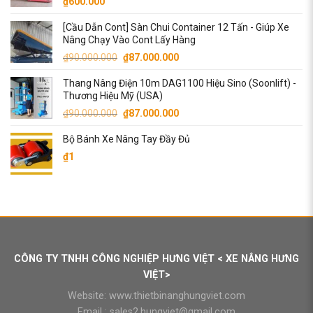
₫
600.000
₫7.500.000.
[Cầu Dẫn Cont] Sàn Chui Container 12 Tấn - Giúp Xe
Nâng Chạy Vào Cont Lấy Hàng
Giá
Giá
₫
90.000.000
₫
87.000.000
gốc
hiện
Thang Nâng Điện 10m DAG1100 Hiệu Sino (Soonlift) -
là:
tại
Thương Hiệu Mỹ (USA)
₫90.000.000.
là:
Giá
Giá
₫
90.000.000
₫
87.000.000
₫87.000.000.
gốc
hiện
Bộ Bánh Xe Nâng Tay Đầy Đủ
là:
tại
₫90.000.000.
là:
₫
1
₫87.000.000.
CÔNG TY TNHH CÔNG NGHIỆP HƯNG VIỆT < XE NÂNG HƯNG
VIỆT>
Website:
www.thietbinanghungviet.com
Email :
sales2.hungviet@gmail.com