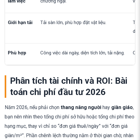
làm việc
chướng ngại.
và 
Giới hạn tải
Tải sàn lớn, phù hợp đặt vật liệu.
Tải
dụn
Phù hợp
Công việc dài ngày, diện tích lớn, tải nặng.
Côn
Phân tích tài chính và ROI: Bài
toán chi phí đầu tư 2026
Năm 2026, nếu phải chọn
thang nâng người
hay
giàn giáo
,
bạn nên nhìn theo tổng chi phí sở hữu hoặc tổng chi phí theo
hạng mục, thay vì chỉ so “đơn giá thuê/ngày” với “đơn giá
giàn/m²”. Phần chênh lệch thường nằm ở thời gian chờ, nhân