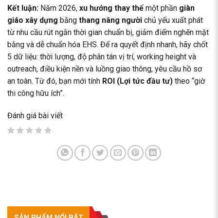
Kết luận:
Năm 2026,
xu hướng thay thế
một phần
giàn
giáo xây dựng
bằng
thang nâng người
chủ yếu xuất phát
từ nhu cầu rút ngắn thời gian chuẩn bị, giảm điểm nghẽn mặt
bằng và dễ chuẩn hóa EHS. Để ra quyết định nhanh, hãy chốt
5 dữ liệu: thời lượng, độ phân tán vị trí, working height và
outreach, điều kiện nền và luồng giao thông, yêu cầu hồ sơ
an toàn. Từ đó, bạn mới tính
ROI (Lợi tức đầu tư)
theo “giờ
thi công hữu ích”.
Đánh giá bài viết
SẢN PHẨM NỔI BẬT