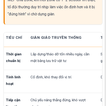
tổ đội thường duy trì nhịp làm việc ổn định hơn và ít bị
“đứng hình” vì chờ dựng giàn.
TIÊU CHÍ
GIÀN GIÁO TRUYỀN THỐNG
TH
Thời gian
Lắp dựng/tháo dỡ tốn nhiều ngày, cần
Set
chuẩn bị
mặt bằng lưu trữ vật tư.
già
Tính linh
Cố định, khó thay đổi vị trí.
Di 
hoạt
Tiếp cận
Chủ yếu nâng thẳng đứng, khó vượt
Dễ 