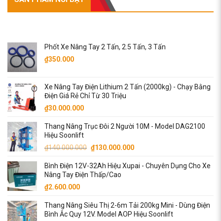
SẢN PHẨM NỔI BẬT
Phốt Xe Nâng Tay 2 Tấn, 2.5 Tấn, 3 Tấn
₫
350.000
Xe Nâng Tay Điện Lithium 2 Tấn (2000kg) - Chạy Bằng
Điện Giá Rẻ Chỉ Từ 30 Triệu
₫
30.000.000
Thang Nâng Trục Đôi 2 Người 10M - Model DAG2100
Hiệu Soonlift
Giá
Giá
₫
140.000.000
₫
130.000.000
gốc
hiện
Bình Điện 12V-32Ah Hiệu Xupai - Chuyên Dụng Cho Xe
là:
tại
Nâng Tay Điện Thấp/Cao
₫140.000.000.
là:
₫
2.600.000
₫130.000.000.
Thang Nâng Siêu Thị 2-6m Tải 200kg Mini - Dùng Điện
Bình Ắc Quy 12V. Model AOP Hiệu Soonlift