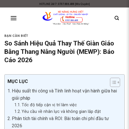
Skip
HOTLINE 24/7 : 0707.886.488 [Ms Quyên]
to
content
BẠN CẦN BIẾT
So Sánh Hiệu Quả Thay Thế Giàn Giáo
Bằng Thang Nâng Người (MEWP): Báo
Cáo 2026
MỤC LỤC
Hiệu suất thi công và Tính linh hoạt vận hành giữa hai
giải pháp
Tốc độ tiếp cận vị trí làm việc
Yêu cầu về nhân lực và không gian lắp đặt
Phân tích tài chính và ROI: Bài toán chi phí đầu tư
2026