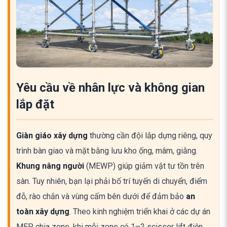
Yêu cầu về nhân lực và không gian
lắp đặt
Giàn giáo xây dựng
thường cần đội lắp dựng riêng, quy
trình bàn giao và mặt bằng lưu kho ống, mâm, giằng.
Khung nâng người
(MEWP) giúp giảm vật tư tồn trên
sàn. Tuy nhiên, bạn lại phải bố trí tuyến di chuyển, điểm
đỗ, rào chắn và vùng cấm bên dưới để đảm bảo
an
toàn xây dựng
. Theo kinh nghiệm triển khai ở các dự án
MEP chia zone, khi mỗi zone có 1–2 scissor lift điện,