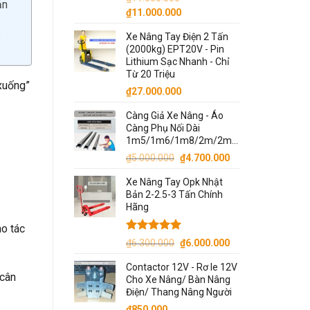
ản
Giá
Giá
₫
11.000.000
gốc
hiện
Xe Nâng Tay Điện 2 Tấn
i
là:
tại
(2000kg) EPT20V - Pin
₫11.500.000.
là:
Lithium Sạc Nhanh - Chỉ
₫11.000.000.
Từ 20 Triệu
 xuống”
₫
27.000.000
Càng Giả Xe Nâng - Áo
Càng Phụ Nối Dài
1m5/1m6/1m8/2m/2m2/2m5/3m
Giá
Giá
₫
5.000.000
₫
4.700.000
gốc
hiện
Xe Nâng Tay Opk Nhật
là:
tại
Bản 2-2.5-3 Tấn Chính
₫5.000.000.
là:
Hãng
₫4.700.000.
ao tác
Được xếp
Giá
Giá
₫
6.300.000
₫
6.000.000
hạng
5.00
gốc
hiện
5 sao
Contactor 12V - Rơ le 12V
là:
tại
 cân
Cho Xe Nâng/ Bàn Nâng
₫6.300.000.
là:
Điện/ Thang Nâng Người
₫6.000.000.
₫
850.000