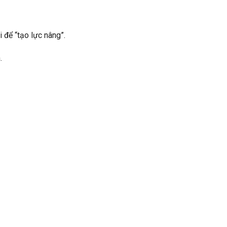
 để “tạo lực nâng”.
.