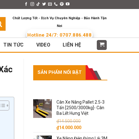
s > Menus
Languages
Chất Lượng Tốt - Dịch Vụ Chuyên Nghiệp - Bảo Hành Tận
Nơi
Hotline 24/7: 0707.886.488
TIN TỨC
VIDEO
LIÊN HỆ
 Xác
SẢN PHẨM NỔI BẬT
SẢN PHẨM NỔI BẬT
Cân Xe Nâng Pallet 2.5-3
Tấn [2500/3000kg]- Cân
Ba Lết Hưng Việt
₫
14.500.000
Giá
Giá
₫
14.000.000
gốc
hiện
Xe Nâng Điện Đứng Lái 3M