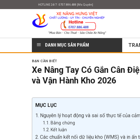
Skip
HOTLINE 24/7 : 0707.886.488 [Ms Quyên]
to
content
DANH MỤC SẢN PHẨM
TRA
BẠN CẦN BIẾT
Xe Nâng Tay Có Gắn Cân Điệ
và Vận Hành Kho 2026
MỤC LỤC
Nguyên lý hoạt động và sai số thực tế của cả
Bằng chứng
Kết luận
Các chuẩn kết nối dữ liệu kho (WMS) và in ấn 