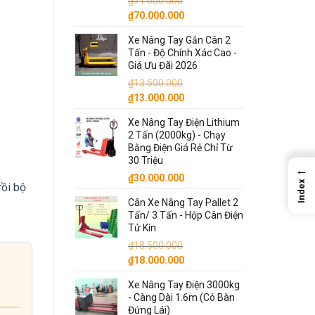
₫
71.000.000
Giá
Giá
₫
70.000.000
gốc
hiện
Xe Nâng Tay Gắn Cân 2
là:
tại
Tấn - Độ Chính Xác Cao -
₫71.000.000.
là:
Giá Ưu Đãi 2026
₫70.000.000.
₫
13.500.000
Giá
Giá
₫
13.000.000
gốc
hiện
Xe Nâng Tay Điện Lithium
là:
tại
2 Tấn (2000kg) - Chạy
₫13.500.000.
là:
Bằng Điện Giá Rẻ Chỉ Từ
₫13.000.000.
30 Triệu
←
₫
30.000.000
Index
rồi bộ
Cân Xe Nâng Tay Pallet 2
Tấn/ 3 Tấn - Hộp Cân Điện
Tử Kín
₫
18.500.000
Giá
Giá
₫
18.000.000
gốc
hiện
Xe Nâng Tay Điện 3000kg
là:
tại
- Càng Dài 1.6m (Có Bàn
₫18.500.000.
là:
Đứng Lái)