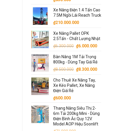
Xe Nâng Điện 1.4 Tấn Cao
7.5M Ngồi Lái Reach Truck
₫
210.000.000
Xe Nâng Pallet OPK
2.5Tấn - Chất Lượng Nhật
Giá
Giá
₫
6.300.000
₫
6.000.000
gốc
hiện
Bàn Nâng 1M Tải Trọng
là:
tại
800kg - Dùng Tay Giá Rẻ
₫6.300.000.
là:
Giá
Giá
₫
8.500.000
₫
8.300.000
₫6.000.000.
gốc
hiện
Cho Thuê Xe Nâng Tay,
là:
tại
Xe Kéo Pallet, Xe Nâng
₫8.500.000.
là:
Điện Giá Rẻ
₫8.300.000.
₫
600.000
Thang Nâng Siêu Thị 2-
6m Tải 200kg Mini - Dùng
Điện Bình Ắc Quy 12V.
Model AOP Hiệu Soonlift