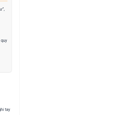
ư”,
 quy
hi tay