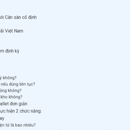
với Cân sàn cố định
bãi Việt Nam
um định kỳ
kỳ không?
 nếu dùng liên tục?
 hỏng không?
 kho không?
allet đơn giản
hực hiện 2 chức năng:
ay
ện tử là bao nhiêu?