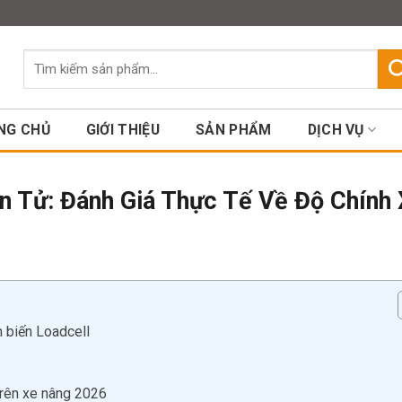
Assign a menu in Theme Option
Tìm
kiếm:
NG CHỦ
GIỚI THIỆU
SẢN PHẨM
DỊCH VỤ
n Tử: Đánh Giá Thực Tế Về Độ Chính
m biến Loadcell
trên xe nâng 2026