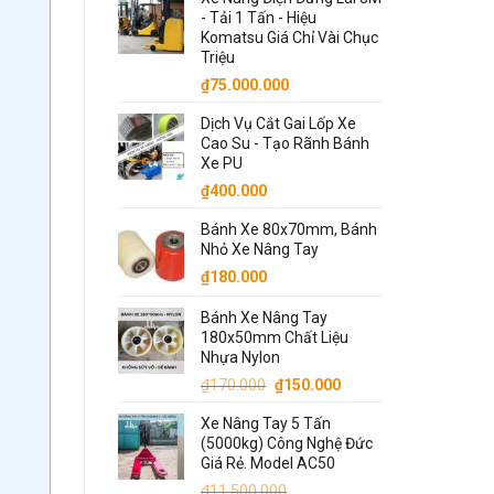
là:
tại
- Tải 1 Tấn - Hiệu
₫14.500.000.
là:
Komatsu Giá Chỉ Vài Chục
₫14.000.000.
Triệu
₫
75.000.000
Dịch Vụ Cắt Gai Lốp Xe
Cao Su - Tạo Rãnh Bánh
Xe PU
₫
400.000
Bánh Xe 80x70mm, Bánh
Nhỏ Xe Nâng Tay
₫
180.000
Bánh Xe Nâng Tay
180x50mm Chất Liệu
Nhựa Nylon
Giá
Giá
₫
170.000
₫
150.000
gốc
hiện
Xe Nâng Tay 5 Tấn
là:
tại
(5000kg) Công Nghệ Đức
₫170.000.
là:
Giá Rẻ. Model AC50
₫150.000.
₫
11.500.000