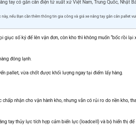
 nâng tay có gắn cân điện tử xuất xứ Việt Nam, Trung Quốc, Nhật B
ực này, nếu Bạn cần thêm thông tin gia công và giá xe nâng tay gắn cân pallet vu
ọi giục số ký để lên vận đơn, còn kho thì không muốn “bốc rồi lại
hàng đông lạnh.
yển pallet, vừa chốt được khối lượng ngay tại điểm lấy hàng.
chấp nhận cho vận hành kho, nhưng vẫn có rủi ro do nền kho, th
âng tay thủy lực tích hợp cảm biến lực (loadcell) và bộ hiển thị để