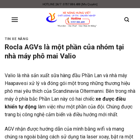
Skip
HOTLINE 24/7 : 0707.886.488 [Ms Quyên]
to
content
TIN XE NÂNG
Rocla AGVs là một phần của nhóm tại
nhà máy phô mai Valio
Valio là nhà sản xuất sữa hàng đầu Phần Lan và nhà máy
Haapavesi xử lý và đóng gói một trong những thương hiệu
phô mai yêu thích của Scandinavia Oltermanni. Bên trong nhà
máy ở phía bắc Phần Lan này có hai chiếc
xe được điều
khiển tự động
làm việc như một phần của đội. Chúng được
trang bị công nghệ cảm biến và điều hướng mới nhất.
AGV nhận được hướng dẫn của mình bằng wifi và mang
chúng ra ngoài bằng cách sử dụng tia laser xoay, bật ra một