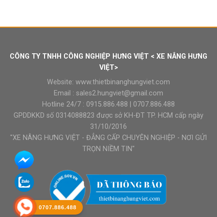
gốc
hiện
là:
tại
₫13.500.000.
là:
₫13.000.000.
CÔNG TY TNHH CÔNG NGHIỆP HƯNG VIỆT < XE NÂNG HƯNG
VIỆT>
Website:
www.thietbinanghungviet.com
Email :
sales2.hungviet@gmail.com
Hotline 24/7 :
0915.886.488
|
0707.886.488
GPDDKKD số 0314088823 được sở KH-ĐT TP. HCM cấp ngày
31/10/2016
"XE NÂNG HƯNG VIỆT - ĐẲNG CẤP CHUYÊN NGHIỆP - NƠI GỬI
TRỌN NIỀM TIN"
0707.886.488