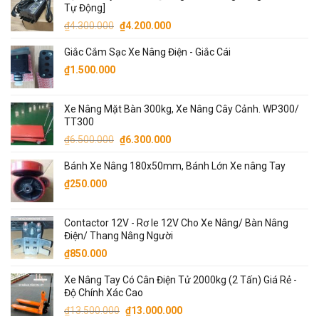
Tự Động]
Giá
Giá
₫
4.300.000
₫
4.200.000
gốc
hiện
Giắc Cắm Sạc Xe Nâng Điện - Giắc Cái
là:
tại
₫4.300.000.
là:
₫
1.500.000
₫4.200.000.
Xe Nâng Mặt Bàn 300kg, Xe Nâng Cây Cảnh. WP300/
TT300
Giá
Giá
₫
6.500.000
₫
6.300.000
gốc
hiện
Bánh Xe Nâng 180x50mm, Bánh Lớn Xe nâng Tay
là:
tại
₫6.500.000.
là:
₫
250.000
₫6.300.000.
Contactor 12V - Rơ le 12V Cho Xe Nâng/ Bàn Nâng
Điện/ Thang Nâng Người
₫
850.000
Xe Nâng Tay Có Cân Điện Tử 2000kg (2 Tấn) Giá Rẻ -
Độ Chính Xác Cao
Giá
Giá
₫
13.500.000
₫
13.000.000