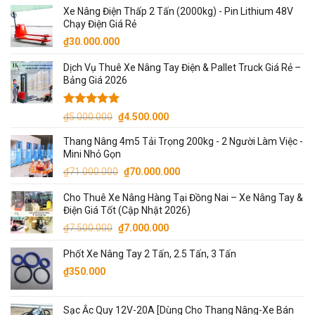
gốc
hiện
5 sao
Xe Nâng Điện Thấp 2 Tấn (2000kg) - Pin Lithium 48V
là:
tại
Chạy Điện Giá Rẻ
₫45.000.000.
là:
₫
30.000.000
₫44.000.000.
Dịch Vụ Thuê Xe Nâng Tay Điện & Pallet Truck Giá Rẻ –
Bảng Giá 2026
Được xếp
Giá
Giá
₫
5.000.000
₫
4.500.000
hạng
5.00
gốc
hiện
5 sao
Thang Nâng 4m5 Tải Trọng 200kg - 2 Người Làm Việc -
là:
tại
Mini Nhỏ Gọn
₫5.000.000.
là:
Giá
Giá
₫
71.000.000
₫
70.000.000
₫4.500.000.
gốc
hiện
Cho Thuê Xe Nâng Hàng Tại Đồng Nai – Xe Nâng Tay &
là:
tại
Điện Giá Tốt (Cập Nhật 2026)
₫71.000.000.
là:
Giá
Giá
₫
7.500.000
₫
7.000.000
₫70.000.000.
gốc
hiện
Phốt Xe Nâng Tay 2 Tấn, 2.5 Tấn, 3 Tấn
là:
tại
₫7.500.000.
là:
₫
350.000
₫7.000.000.
Sạc Ắc Quy 12V-20A [Dùng Cho Thang Nâng-Xe Bán