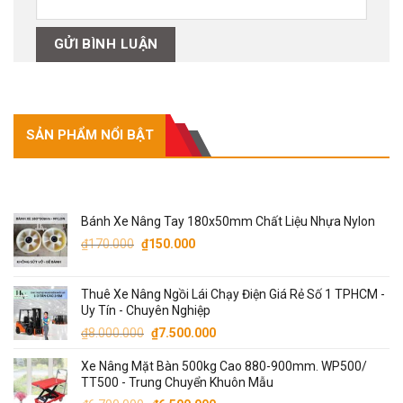
SẢN PHẨM NỔI BẬT
SẢN PHẨM NỔI BẬT
Bánh Xe Nâng Tay 180x50mm Chất Liệu Nhựa Nylon
Giá
Giá
₫
170.000
₫
150.000
gốc
hiện
là:
tại
Thuê Xe Nâng Ngồi Lái Chạy Điện Giá Rẻ Số 1 TPHCM -
₫170.000.
là:
Uy Tín - Chuyên Nghiệp
₫150.000.
Giá
Giá
₫
8.000.000
₫
7.500.000
gốc
hiện
Xe Nâng Mặt Bàn 500kg Cao 880-900mm. WP500/
là:
tại
TT500 - Trung Chuyển Khuôn Mẫu
₫8.000.000.
là: