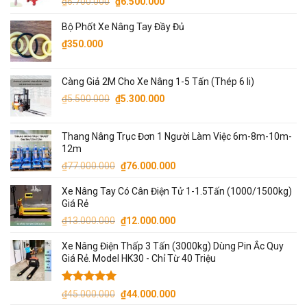
Giá
Giá
₫
6.700.000
₫
6.500.000
₫7.500.000.
gốc
hiện
Bộ Phốt Xe Nâng Tay Đầy Đủ
là:
tại
₫6.700.000.
là:
₫
350.000
₫6.500.000.
Càng Giả 2M Cho Xe Nâng 1-5 Tấn (Thép 6 li)
Giá
Giá
₫
5.500.000
₫
5.300.000
gốc
hiện
là:
tại
Thang Nâng Trục Đơn 1 Người Làm Việc 6m-8m-10m-
₫5.500.000.
là:
12m
₫5.300.000.
Giá
Giá
₫
77.000.000
₫
76.000.000
gốc
hiện
Xe Nâng Tay Có Cân Điện Tử 1-1.5Tấn (1000/1500kg)
là:
tại
Giá Rẻ
₫77.000.000.
là:
Giá
Giá
₫
13.000.000
₫
12.000.000
₫76.000.000.
gốc
hiện
Xe Nâng Điện Thấp 3 Tấn (3000kg) Dùng Pin Ắc Quy
là:
tại
Giá Rẻ. Model HK30 - Chỉ Từ 40 Triệu
₫13.000.000.
là:
₫12.000.000.
Được xếp
Giá
Giá
₫
45.000.000
₫
44.000.000
hạng
5.00