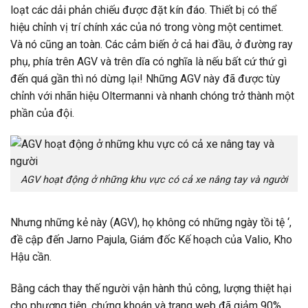
loạt các dải phản chiếu được đặt kín đáo. Thiết bị có thể
hiệu chỉnh vị trí chính xác của nó trong vòng một centimet.
Và nó cũng an toàn. Các cảm biến ở cả hai đầu, ở đường ray
phụ, phía trên AGV và trên dĩa có nghĩa là nếu bất cứ thứ gì
đến quá gần thì nó dừng lại! Những AGV này đã được tùy
chỉnh với nhãn hiệu Oltermanni và nhanh chóng trở thành một
phần của đội.
AGV hoạt động ở những khu vực có cả xe nâng tay và người
Nhưng những kẻ này (AGV), họ không có những ngày tồi tệ ‘,
đề cập đến Jarno Pajula, Giám đốc Kế hoạch của Valio, Kho
Hậu cần.
Bằng cách thay thế người vận hành thủ công, lượng thiệt hại
cho phương tiện, chứng khoán và trang web đã giảm 90%.