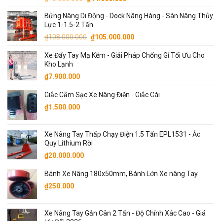
hạng
5.00
gốc
hiện
5 sao
Bửng Nâng Di Động - Dock Nâng Hàng - Sàn Nâng Thủy
là:
tại
Lực 1-1.5-2 Tấn
₫45.000.000.
là:
Giá
Giá
₫
108.000.000
₫
105.000.000
₫44.000.000.
gốc
hiện
Xe Đẩy Tay Mạ Kẽm - Giải Pháp Chống Gỉ Tối Ưu Cho
là:
tại
Kho Lạnh
₫108.000.000.
là:
₫
7.900.000
₫105.000.000.
Giắc Cắm Sạc Xe Nâng Điện - Giắc Cái
₫
1.500.000
Xe Nâng Tay Thấp Chạy Điện 1.5 Tấn EPL1531 - Ắc
Quy Lithium Rời
₫
20.000.000
Bánh Xe Nâng 180x50mm, Bánh Lớn Xe nâng Tay
₫
250.000
Xe Nâng Tay Gắn Cân 2 Tấn - Độ Chính Xác Cao - Giá