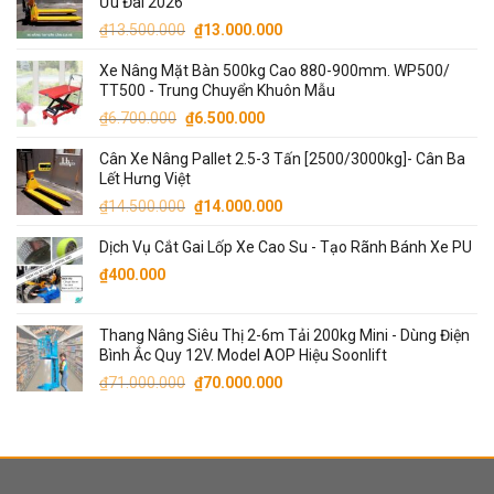
Ưu Đãi 2026
Giá
Giá
₫
13.500.000
₫
13.000.000
gốc
hiện
Xe Nâng Mặt Bàn 500kg Cao 880-900mm. WP500/
là:
tại
TT500 - Trung Chuyển Khuôn Mẫu
₫13.500.000.
là:
Giá
Giá
₫
6.700.000
₫
6.500.000
₫13.000.000.
gốc
hiện
Cân Xe Nâng Pallet 2.5-3 Tấn [2500/3000kg]- Cân Ba
là:
tại
Lết Hưng Việt
₫6.700.000.
là:
Giá
Giá
₫
14.500.000
₫
14.000.000
₫6.500.000.
gốc
hiện
Dịch Vụ Cắt Gai Lốp Xe Cao Su - Tạo Rãnh Bánh Xe PU
là:
tại
₫14.500.000.
là:
₫
400.000
₫14.000.000.
Thang Nâng Siêu Thị 2-6m Tải 200kg Mini - Dùng Điện
Bình Ắc Quy 12V. Model AOP Hiệu Soonlift
Giá
Giá
₫
71.000.000
₫
70.000.000
gốc
hiện
là:
tại
₫71.000.000.
là:
₫70.000.000.