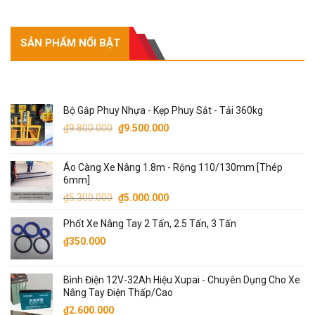
SẢN PHẨM NỔI BẬT
SẢN PHẨM NỔI BẬT
Bộ Gắp Phuy Nhựa - Kẹp Phuy Sắt - Tải 360kg
Giá
Giá
₫
9.800.000
₫
9.500.000
gốc
hiện
là:
tại
Áo Càng Xe Nâng 1.8m - Rộng 110/130mm [Thép
₫9.800.000.
là:
6mm]
₫9.500.000.
Giá
Giá
₫
5.300.000
₫
5.000.000
gốc
hiện
Phốt Xe Nâng Tay 2 Tấn, 2.5 Tấn, 3 Tấn
là:
tại
₫5.300.000.
là:
₫
350.000
₫5.000.000.
Bình Điện 12V-32Ah Hiệu Xupai - Chuyên Dụng Cho Xe
Nâng Tay Điện Thấp/Cao
₫
2.600.000