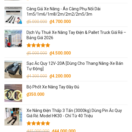
Càng Giả Xe Nâng - Áo Càng Phụ Nối Dài
1m5/1m6/1m8/2m/2m2/2m5/3m
Giá
Giá
₫
5.000.000
₫
4.700.000
gốc
hiện
Dịch Vụ Thuê Xe Nâng Tay Điện & Pallet Truck Giá Rẻ –
là:
tại
Bảng Giá 2026
₫5.000.000.
là:
₫4.700.000.
Được xếp
Giá
Giá
₫
5.000.000
₫
4.500.000
hạng
5.00
gốc
hiện
5 sao
Sạc Ắc Quy 12V-20A [Dùng Cho Thang Nâng-Xe Bán
là:
tại
Tự Động]
₫5.000.000.
là:
Giá
Giá
₫
4.300.000
₫
4.200.000
₫4.500.000.
gốc
hiện
Bộ Phốt Xe Nâng Tay Đầy Đủ
là:
tại
₫4.300.000.
là:
₫
350.000
₫4.200.000.
Xe Nâng Điện Thấp 3 Tấn (3000kg) Dùng Pin Ắc Quy
Giá Rẻ. Model HK30 - Chỉ Từ 40 Triệu
Được xếp
Giá
Giá
₫
45.000.000
₫
44.000.000