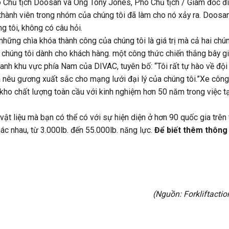
 Chủ tịch Doosan và Ông Tony Jones, Phó Chủ tịch / Giám đốc đ
thành viên trong nhóm của chúng tôi đã làm cho nó xảy ra. Doosa
g tôi, không có câu hỏi.
hững chìa khóa thành công của chúng tôi là giá trị mà cả hai chún
 chúng tôi dành cho khách hàng. một công thức chiến thắng bây g
anh khu vực phía Nam của DIVAC, tuyên bố: “Tôi rất tự hào về đội
à nêu gương xuất sắc cho mạng lưới đại lý của chúng tôi.”Xe công
 kho chất lượng toàn cầu với kinh nghiệm hơn 50 năm trong việc t
ật liệu mà bạn có thể có với sự hiện diện ở hơn 90 quốc gia trên 
c nhau, từ 3.000lb. đến 55.000lb. năng lực.
Để biết thêm thông 
(Nguồn:
Forkliftacti