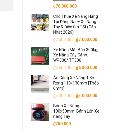
₫
77.000.000
Giá
Giá
₫
76.000.000
gốc
hiện
Cho Thuê Xe Nâng Hàng
là:
tại
Tại Đồng Nai – Xe Nâng
₫77.000.000.
là:
Tay & Điện Giá Tốt (Cập
₫76.000.000.
Nhật 2026)
Giá
Giá
₫
7.500.000
₫
7.000.000
gốc
hiện
Xe Nâng Mặt Bàn 300kg,
là:
tại
Xe Nâng Cây Cảnh.
₫7.500.000.
là:
WP300/ TT300
₫7.000.000.
Giá
Giá
₫
6.500.000
₫
6.300.000
gốc
hiện
Áo Càng Xe Nâng 1.8m -
là:
tại
Rộng 110/130mm [Thép
₫6.500.000.
là:
6mm]
₫6.300.000.
Giá
Giá
₫
5.300.000
₫
5.000.000
gốc
hiện
Bánh Xe Nâng
là:
tại
180x50mm, Bánh Lớn Xe
₫5.300.000.
là:
nâng Tay
₫5.000.000.
₫
250.000