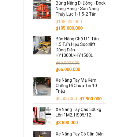
Bửng Nâng Di Động - Dock
Nâng Hàng - Sàn Nâng
Thủy Lực 1-1.5-2 Tấn
₫
108.000.000
Giá
Giá
₫
105.000.000
gốc
hiện
Bàn Nâng Chữ U 1 Tấn,
là:
tại
1.5 Tấn Hiệu Soonlift
₫108.000.000.
là:
Dùng Điện-
₫105.000.000.
HY1000U/HY1500U
₫
69.000.000
Giá
Giá
₫
66.000.000
gốc
hiện
Xe Nâng Tay Mạ Kẽm
là:
tại
Chống Rỉ Chưa Tới 10
₫69.000.000.
là:
Triệu
₫66.000.000.
Giá
Giá
₫
9.000.000
₫
7.900.000
gốc
hiện
Xe Nâng Tay Cao 500kg
là:
tại
Lên 1M2. HS05/12
₫9.000.000.
là:
₫
8.800.000
₫7.900.000.
Xe Nâng Tay Có Cân Điện