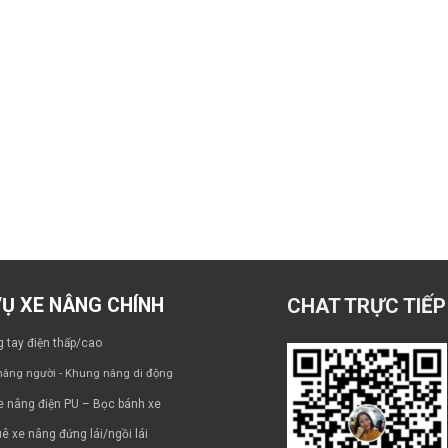
VỤ XE NÂNG CHÍNH
CHAT TRỰC TIẾP
 tay điện thấp/cao
âng người - Khung nâng di động
e nâng điện PU – Bọc bánh xe
ê xe nâng đứng lái/ngồi lái