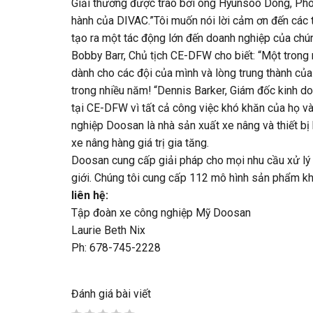
Giải thưởng được trao bởi ông Hyunsoo Dong, Phó
hành của DIVAC.”Tôi muốn nói lời cảm ơn đến các 
tạo ra một tác động lớn đến doanh nghiệp của chún
Bobby Barr, Chủ tịch CE-DFW cho biết: “Một trong n
dành cho các đội của mình và lòng trung thành của
trong nhiều năm! “Dennis Barker, Giám đốc kinh do
tại CE-DFW vì tất cả công việc khó khăn của họ v
nghiệp Doosan là nhà sản xuất xe nâng và thiết bị
xe nâng hàng giá trị gia tăng.
Doosan cung cấp giải pháp cho mọi nhu cầu xử lý v
giới. Chúng tôi cung cấp 112 mô hình sản phẩm khá
liên hệ:
Tập đoàn xe công nghiệp Mỹ Doosan
Laurie Beth Nix
Ph: 678-745-2228
Đánh giá bài viết