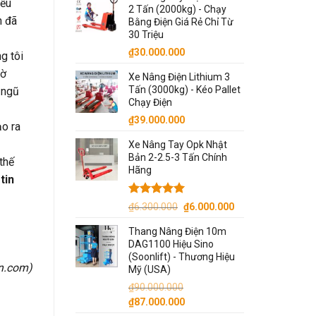
iều
2 Tấn (2000kg) - Chạy
n đã
Bằng Điện Giá Rẻ Chỉ Từ
30 Triệu
₫
30.000.000
g tôi
iờ
Xe Nâng Điện Lithium 3
Tấn (3000kg) - Kéo Pallet
 ngũ
Chạy Điện
₫
39.000.000
ạo ra
Xe Nâng Tay Opk Nhật
Bản 2-2.5-3 Tấn Chính
thế
Hãng
tin
Được xếp
Giá
Giá
₫
6.300.000
₫
6.000.000
hạng
5.00
gốc
hiện
5 sao
Thang Nâng Điện 10m
là:
tại
DAG1100 Hiệu Sino
₫6.300.000.
là:
(Soonlift) - Thương Hiệu
₫6.000.000.
on.com
)
Mỹ (USA)
₫
90.000.000
Giá
Giá
₫
87.000.000
gốc
hiện