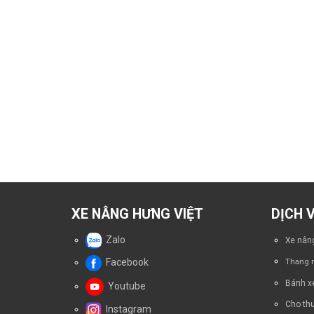
XE NÂNG HƯNG VIỆT
DỊCH 
Zalo
Xe nâng
Facebook
Thang n
Bánh x
Youtube
Cho thu
Instagram