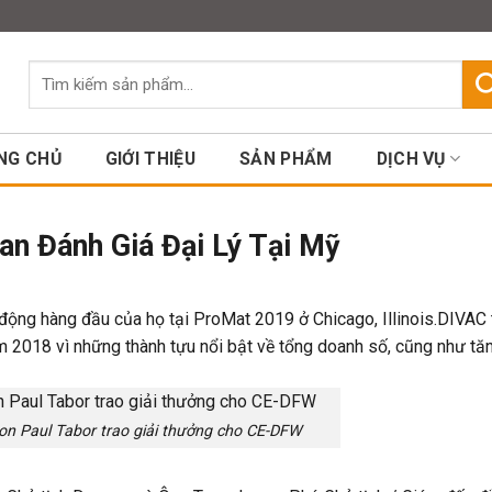
Assign a menu in Theme Option
Tìm
kiếm:
NG CHỦ
GIỚI THIỆU
SẢN PHẨM
DỊCH VỤ
an Đánh Giá Đại Lý Tại Mỹ
 động hàng đầu của họ tại ProMat 2019 ở Chicago, Illinois.DIVAC
ăm 2018 vì những thành tựu nổi bật về tổng doanh số, cũng như tă
on Paul Tabor trao giải thưởng cho CE-DFW