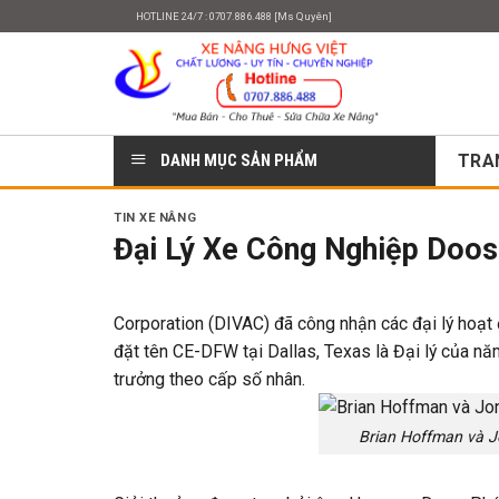
Skip
HOTLINE 24/7 : 0707.886.488 [Ms Quyên]
to
content
DANH MỤC SẢN PHẨM
TRA
TIN XE NÂNG
Đại Lý Xe Công Nghiệp Doos
Corporation (DIVAC) đã công nhận các đại lý hoạt
đặt tên CE-DFW tại Dallas, Texas là Đại lý của n
trưởng theo cấp số nhân.
Brian Hoffman và J