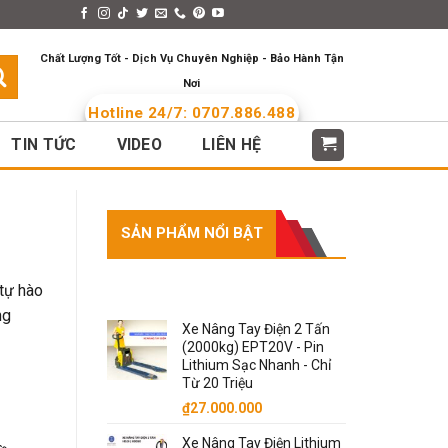
s > Menus
Languages
Chất Lượng Tốt - Dịch Vụ Chuyên Nghiệp - Bảo Hành Tận
Nơi
Hotline 24/7: 0707.886.488
TIN TỨC
VIDEO
LIÊN HỆ
SẢN PHẨM NỔI BẬT
SẢN PHẨM NỔI BẬT
 tự hào
ng
Xe Nâng Tay Điện 2 Tấn
(2000kg) EPT20V - Pin
Lithium Sạc Nhanh - Chỉ
Từ 20 Triệu
₫
27.000.000
Xe Nâng Tay Điện Lithium