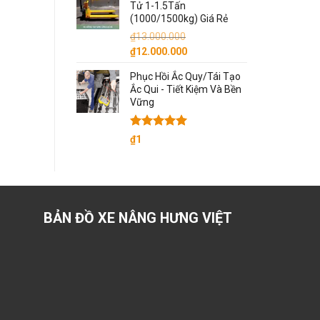
Tử 1-1.5Tấn
(1000/1500kg) Giá Rẻ
₫
13.000.000
Giá
Giá
₫
12.000.000
gốc
hiện
Phục Hồi Ắc Quy/Tái Tạo
là:
tại
Ắc Qui - Tiết Kiệm Và Bền
₫13.000.000.
là:
Vững
₫12.000.000.
Được xếp
₫
1
hạng
5.00
5 sao
BẢN ĐỒ XE NÂNG HƯNG VIỆT