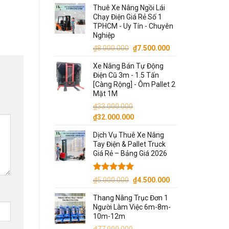
Thuê Xe Nâng Ngồi Lái
là:
tại
Chạy Điện Giá Rẻ Số 1
₫90.000.000.
là:
TPHCM - Uy Tín - Chuyên
₫87.000.000.
Nghiệp
Giá
Giá
₫
8.000.000
₫
7.500.000
gốc
hiện
Xe Nâng Bán Tự Động
là:
tại
Điện Cũ 3m - 1.5 Tấn
₫8.000.000.
là:
[Càng Rộng] - Ôm Pallet 2
₫7.500.000.
Mặt 1M
₫
33.000.000
Giá
Giá
₫
32.000.000
gốc
hiện
Dịch Vụ Thuê Xe Nâng
là:
tại
Tay Điện & Pallet Truck
₫33.000.000.
là:
Giá Rẻ – Bảng Giá 2026
₫32.000.000.
Được xếp
Giá
Giá
₫
5.000.000
₫
4.500.000
hạng
5.00
gốc
hiện
5 sao
Thang Nâng Trục Đơn 1
là:
tại
Người Làm Việc 6m-8m-
₫5.000.000.
là:
10m-12m
₫4.500.000.