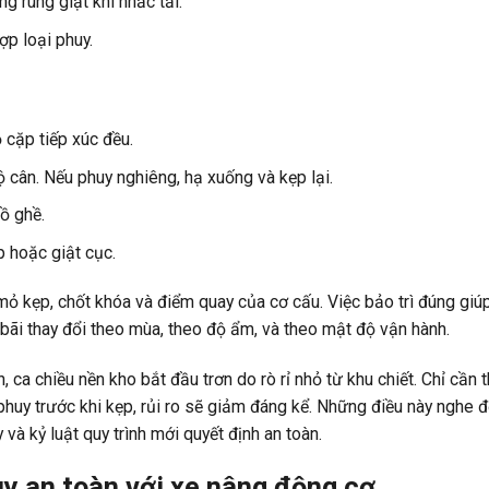
 rung giật khi nhấc tải.
p loại phuy.
cặp tiếp xúc đều.
 cân. Nếu phuy nghiêng, hạ xuống và kẹp lại.
ồ ghề.
 hoặc giật cục.
mỏ kẹp, chốt khóa và điểm quay của cơ cấu. Việc bảo trì đúng giú
 bãi thay đổi theo mùa, theo độ ẩm, và theo mật độ vận hành.
ca chiều nền kho bắt đầu trơn do rò rỉ nhỏ từ khu chiết. Chỉ cần 
phuy trước khi kẹp, rủi ro sẽ giảm đáng kể. Những điều này nghe 
 và kỷ luật quy trình mới quyết định an toàn.
y an toàn với xe nâng động cơ