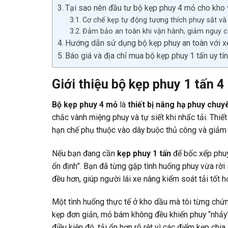
Tại sao nên đầu tư bộ kẹp phuy 4 mỏ cho kho
Cơ chế kẹp tự động tương thích phuy sắt v
Đảm bảo an toàn khi vận hành, giảm nguy cơ
Hướng dẫn sử dụng bộ kẹp phuy an toàn với x
Báo giá và địa chỉ mua bộ kẹp phuy 1 tấn uy tí
Giới thiệu bộ kẹp phuy 1 tấn 
Bộ kẹp phuy 4 mỏ
là
thiết bị nâng hạ phuy chu
chắc vành miệng phuy và tự siết khi nhấc tải. Thiế
hạn chế phụ thuộc vào dây buộc thủ công và giảm rủ
Nếu bạn đang cần
kẹp phuy 1 tấn
để bốc xếp phuy 
ổn định”. Bạn đã từng gặp tình huống phuy vừa rời 
đều hơn, giúp người lái xe nâng kiểm soát tải tốt h
Một tình huống thực tế ở kho dầu mà tôi từng chứn
kẹp đơn giản, mỏ bám không đều khiến phuy “nhảy”
điều kiện đó, tải ổn hơn rõ rệt vì các điểm kẹp chi