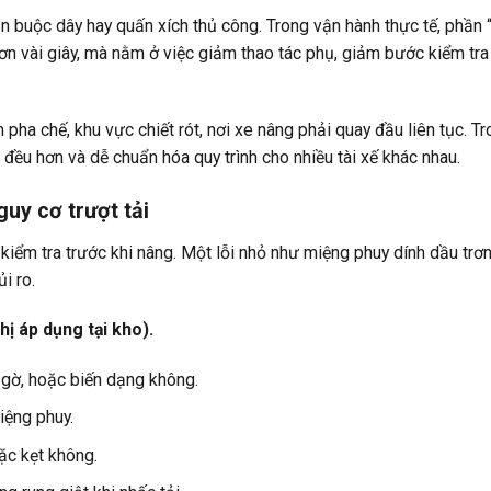
 buộc dây hay quấn xích thủ công. Trong vận hành thực tế, phần “
ơn vài giây, mà nằm ở việc giảm thao tác phụ, giảm bước kiểm tr
ha chế, khu vực chiết rót, nơi xe nâng phải quay đầu liên tục. T
 đều hơn và dễ chuẩn hóa quy trình cho nhiều tài xế khác nhau.
uy cơ trượt tải
 kiểm tra trước khi nâng. Một lỗi nhỏ như miệng phuy dính dầu trơ
i ro.
ị áp dụng tại kho).
 gờ, hoặc biến dạng không.
iệng phuy.
ặc kẹt không.