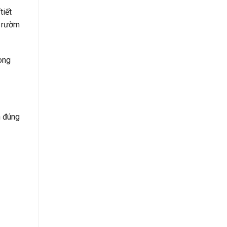
tiết
a rườm
rong
n đúng