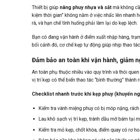
Thiết bị giúp
nâng phuy nhựa và sắt
mà không cần
kiệm thời gian” không nằm ở việc nhấc lên nhanh h
rà, và hạn chế tình huống phải làm lại do kẹp lệch.
Bạn có đang vận hành ở điểm xuất nhập hàng, trạm p
bối cảnh đó, cơ chế kẹp tự động giúp nhịp thao tác
Đảm bảo an toàn khi vận hành, giảm ng
An toàn phụ thuộc nhiều vào quy trình và thói quen
vị trí kẹp có thể biến thao tác “bình thường” thành rủ
Checklist nhanh trước khi kẹp phuy (khuyến ngh
Kiểm tra vành miệng phuy có bị móp nặng, rách
Lau khô sạch vị trí kẹp, tránh dầu mỡ bám tại m
Kiểm tra mỏ kẹp, chốt khóa, điểm quay có rơ ho