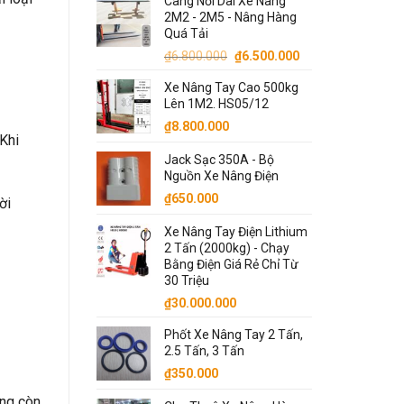
Càng Nối Dài Xe Nâng
là:
tại
2M2 - 2M5 - Nâng Hàng
₫71.000.000.
là:
Quá Tải
₫70.000.000.
Giá
Giá
₫
6.800.000
₫
6.500.000
gốc
hiện
Xe Nâng Tay Cao 500kg
là:
tại
Lên 1M2. HS05/12
₫6.800.000.
là:
₫
8.800.000
₫6.500.000.
Khi
Jack Sạc 350A - Bộ
Nguồn Xe Nâng Điện
₫
650.000
ời
Xe Nâng Tay Điện Lithium
2 Tấn (2000kg) - Chạy
Bằng Điện Giá Rẻ Chỉ Từ
30 Triệu
₫
30.000.000
Phốt Xe Nâng Tay 2 Tấn,
2.5 Tấn, 3 Tấn
₫
350.000
ông còn