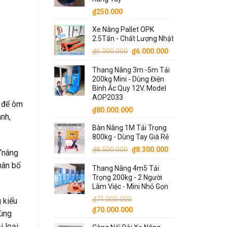
₫
250.000
Xe Nâng Pallet OPK
2.5Tấn - Chất Lượng Nhật
Giá
Giá
₫
6.300.000
₫
6.000.000
gốc
hiện
Thang Nâng 3m -5m Tải
là:
tại
200kg Mini - Dùng Điện
₫6.300.000.
là:
Bình Ắc Quy 12V. Model
₫6.000.000.
AOP2033
để ôm
₫
80.000.000
anh,
Bàn Nâng 1M Tải Trọng
800kg - Dùng Tay Giá Rẻ
Giá
Giá
₫
8.500.000
₫
8.300.000
 “nâng
gốc
hiện
hân bố
Thang Nâng 4m5 Tải
là:
tại
Trọng 200kg - 2 Người
₫8.500.000.
là:
Làm Việc - Mini Nhỏ Gọn
₫8.300.000.
₫
71.000.000
 kiểu
Giá
Giá
₫
70.000.000
cùng
gốc
hiện
i loại