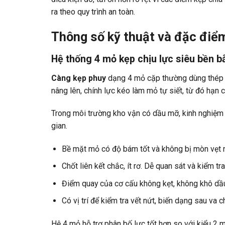
ra theo quy trình an toàn.
Thông số kỹ thuật và đặc điể
Hệ thống 4 mỏ kẹp chịu lực siêu bền b
Càng kẹp phuy
dạng 4 mỏ cặp thường dùng thép c
nâng lên, chính lực kéo làm mỏ tự siết, từ đó hạn 
Trong môi trường kho vận có dầu mỡ, kinh nghiệm t
gian.
Bề mặt mỏ có độ bám tốt và không bị mòn vẹt 
Chốt liên kết chắc, ít rơ. Dễ quan sát và kiểm tra
Điểm quay của cơ cấu không kẹt, không khô dầ
Có vị trí để kiểm tra vết nứt, biến dạng sau va 
Hệ 4 mỏ hỗ trợ phân bố lực tốt hơn so với kiểu 2 