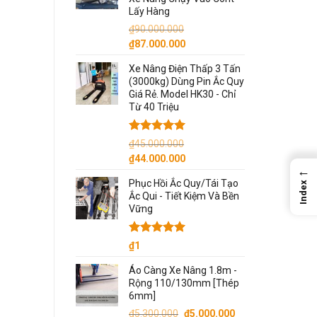
Lấy Hàng
₫
90.000.000
Giá
Giá
₫
87.000.000
gốc
hiện
Xe Nâng Điện Thấp 3 Tấn
là:
tại
(3000kg) Dùng Pin Ắc Quy
₫90.000.000.
là:
Giá Rẻ. Model HK30 - Chỉ
₫87.000.000.
Từ 40 Triệu
Được xếp
₫
45.000.000
hạng
5.00
Giá
Giá
₫
44.000.000
5 sao
←
gốc
hiện
Phục Hồi Ắc Quy/Tái Tạo
Index
là:
tại
Ắc Qui - Tiết Kiệm Và Bền
₫45.000.000.
là:
Vững
₫44.000.000.
Được xếp
₫
1
hạng
5.00
5 sao
Áo Càng Xe Nâng 1.8m -
Rộng 110/130mm [Thép
6mm]
Giá
Giá
₫
5.300.000
₫
5.000.000