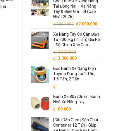
Cho Thuê Xe Nâng Hàng
 qua
Tại Đồng Nai – Xe Nâng
Tay & Điện Giá Tốt (Cập
Nhật 2026)
Giá
Giá
₫
7.500.000
₫
7.000.000
gốc
hiện
Xe Nâng Tay Có Cân Điện
là:
tại
Tử 2000kg (2 Tấn) Giá Rẻ
₫7.500.000.
là:
- Độ Chính Xác Cao
₫7.000.000.
₫
13.500.000
Giá
Giá
₫
13.000.000
gốc
hiện
Bọc Bánh Xe Nâng Điện
là:
tại
Toyota Đứng Lái 1 Tấn,
₫13.500.000.
là:
1.5 Tấn, 2 Tấn
₫13.000.000.
₫
1
Bánh Xe 80x70mm, Bánh
Nhỏ Xe Nâng Tay
₫
180.000
[Cầu Dẫn Cont] Sàn Chui
Container 12 Tấn - Giúp
Xe Nâng Chạy Vào Cont