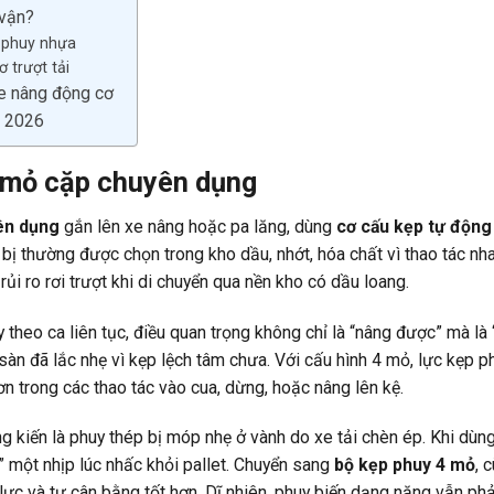
 vận?
à phuy nhựa
 trượt tải
e nâng động cơ
n 2026
4 mỏ cặp chuyên dụng
yên dụng
gắn lên xe nâng hoặc pa lăng, dùng
cơ cấu kẹp tự động
t bị thường được chọn trong kho dầu, nhớt, hóa chất vì thao tác nh
i ro rơi trượt khi di chuyển qua nền kho có dầu loang.
theo ca liên tục, điều quan trọng không chỉ là “nâng được” mà là
sàn đã lắc nhẹ vì kẹp lệch tâm chưa. Với cấu hình 4 mỏ, lực kẹp p
ơn trong các thao tác vào cua, dừng, hoặc nâng lên kệ.
g kiến là phuy thép bị móp nhẹ ở vành do xe tải chèn ép. Khi dùng
 một nhịp lúc nhấc khỏi pallet. Chuyển sang
bộ kẹp phuy 4 mỏ
, 
a lực và tự cân bằng tốt hơn. Dĩ nhiên, phuy biến dạng nặng vẫn phả