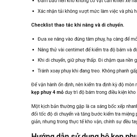
Đảm bảo nền kho không có vật cản khiến xe nâng
Xác nhận tải không vượt mức làm việc và phù hợ
Checklist thao tác khi nâng và di chuyển.
Đưa xe nâng vào đúng tâm phuy, hạ càng để mỏ 
Nâng thử vài centimet để kiểm tra độ bám và độ
Khi di chuyển, giữ phuy thấp. Đi chậm qua nền g
Tránh xoay phuy khi đang treo. Không phanh gấp
Để vận hành ổn định, nên kiểm tra định kỳ độ mòn 
kẹp phuy 4 mỏ
duy trì độ bám trong điều kiện kho
Một kịch bản thường gặp là ca sáng bốc xếp nhanh, 
đổi tốc độ di chuyển và tăng bước kiểm tra miệng 
giản, nhưng trong thực tế kho vận, chính sự đều tay
Hướng dẫn sử dụng bộ kẹp phu