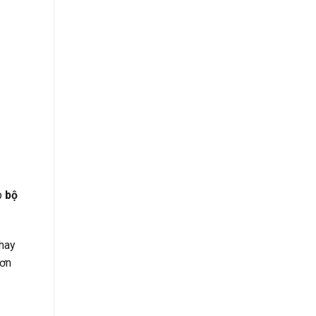
p
bộ
thay
đơn