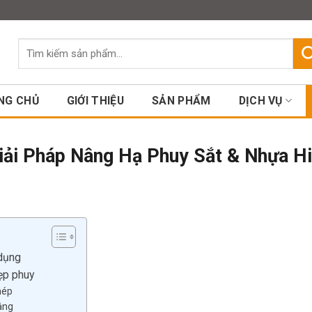
Assign a menu in Theme Option
Tìm
kiếm:
NG CHỦ
GIỚI THIỆU
SẢN PHẨM
DỊCH VỤ
iải Pháp Nâng Hạ Phuy Sắt & Nhựa H
 dụng
ẹp phuy
hép
âng