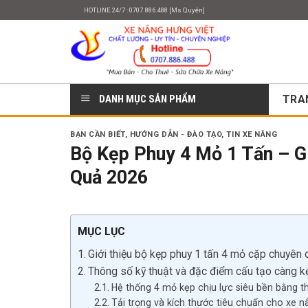
Skip
HOTLINE 24/7 : 0707.886.488 [Ms Quyên]
to
content
DANH MỤC SẢN PHẨM
TRA
BẠN CẦN BIẾT
,
HƯỚNG DẪN - ĐÀO TẠO
,
TIN XE NÂNG
Bộ Kẹp Phuy 4 Mỏ 1 Tấn – G
Quả 2026
MỤC LỤC
Giới thiệu bộ kẹp phuy 1 tấn 4 mỏ cặp chuyên
Thông số kỹ thuật và đặc điểm cấu tạo càng k
Hệ thống 4 mỏ kẹp chịu lực siêu bền bằng t
Tải trọng và kích thước tiêu chuẩn cho xe n