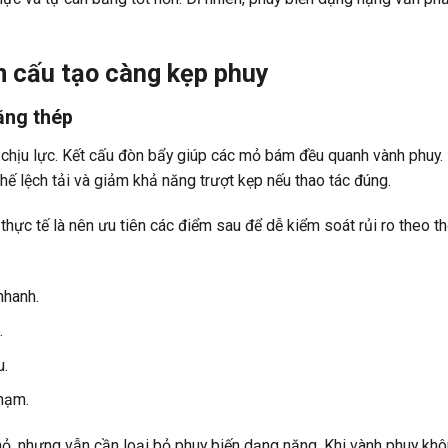
m cấu tạo càng kẹp phuy
ằng thép
hịu lực. Kết cấu đòn bẩy giúp các mỏ bám đều quanh vành phuy. 
chế lệch tải và giảm khả năng trượt kẹp nếu thao tác đúng.
hực tế là nên ưu tiên các điểm sau để dễ kiểm soát rủi ro theo th
nhanh.
.
u.
chạm.
mỏ, nhưng vẫn cần loại bỏ phuy biến dạng nặng. Khi vành phuy kh