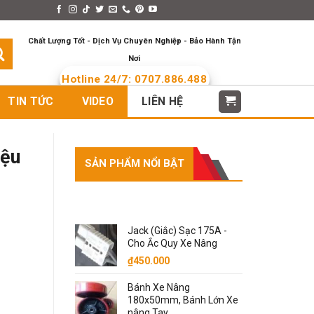
s > Menus
Languages
Chất Lượng Tốt - Dịch Vụ Chuyên Nghiệp - Bảo Hành Tận
Nơi
Hotline 24/7: 0707.886.488
TIN TỨC
VIDEO
LIÊN HỆ
iệu
SẢN PHẨM NỔI BẬT
SẢN PHẨM NỔI BẬT
Jack (Giắc) Sạc 175A -
Cho Ắc Quy Xe Nâng
₫
450.000
Bánh Xe Nâng
180x50mm, Bánh Lớn Xe
nâng Tay