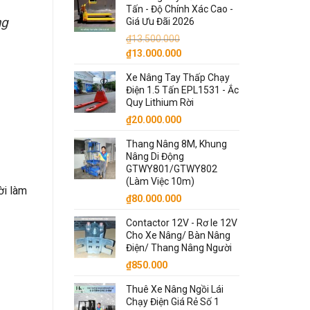
Tấn - Độ Chính Xác Cao -
ng
Giá Ưu Đãi 2026
₫
13.500.000
Giá
Giá
₫
13.000.000
gốc
hiện
Xe Nâng Tay Thấp Chạy
là:
tại
Điện 1.5 Tấn EPL1531 - Ắc
₫13.500.000.
là:
Quy Lithium Rời
₫13.000.000.
₫
20.000.000
Thang Nâng 8M, Khung
Nâng Di Động
GTWY801/GTWY802
(Làm Việc 10m)
ời làm
₫
80.000.000
Contactor 12V - Rơ le 12V
Cho Xe Nâng/ Bàn Nâng
Điện/ Thang Nâng Người
₫
850.000
Thuê Xe Nâng Ngồi Lái
Chạy Điện Giá Rẻ Số 1