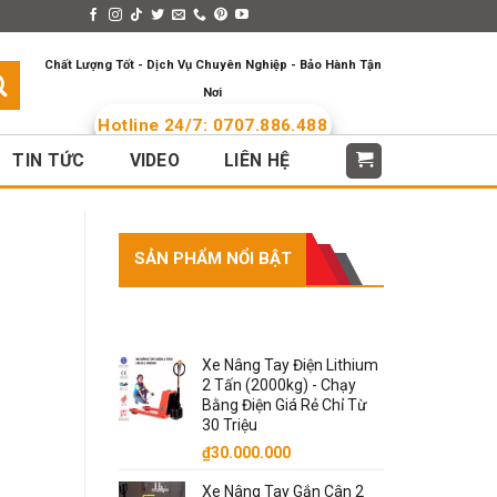
s > Menus
Languages
Chất Lượng Tốt - Dịch Vụ Chuyên Nghiệp - Bảo Hành Tận
Nơi
Hotline 24/7: 0707.886.488
TIN TỨC
VIDEO
LIÊN HỆ
SẢN PHẨM NỔI BẬT
SẢN PHẨM NỔI BẬT
Xe Nâng Tay Điện Lithium
2 Tấn (2000kg) - Chạy
Bằng Điện Giá Rẻ Chỉ Từ
30 Triệu
₫
30.000.000
Xe Nâng Tay Gắn Cân 2