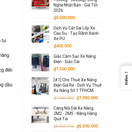
Nghệ Nhật Bản - Giá Tốt
2026
₫
6.000.000
Dịch Vụ Cắt Gai Lốp Xe
Cao Su - Tạo Rãnh Bánh
Xe PU
 tự
₫
400.000
 nâng
Giắc Cắm Sạc Xe Nâng
Điện - Giắc Cái
₫
1.500.000
kg đến
←
Index
[#1] Cho Thuê Xe Nâng
ng dầu
Điện Giá Rẻ - Dịch Vụ Thuê
Xe Nâng Số 1 TPHCM
Giá
Giá
₫
7.500.000
₫
7.000.000
gốc
hiện
Càng Nối Dài Xe Nâng
là:
tại
2M2 - 2M5 - Nâng Hàng
₫7.500.000.
là:
Quá Tải
₫7.000.000.
Giá
Giá
₫
6.800.000
₫
6.500.000
gốc
hiện