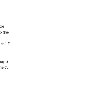
 xe
ồ ghề
 chũ Z.
i
hay là
thể đu