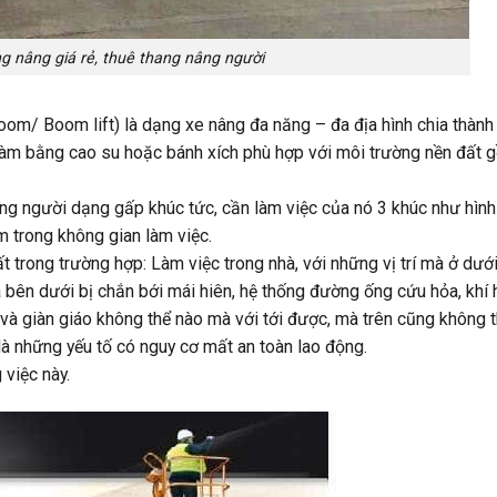
g nâng giá rẻ, thuê thang nâng người
oom/ Boom lift) là dạng xe nâng đa năng – đa địa hình chia thành
m bằng cao su hoặc bánh xích phù hợp với môi trường nền đất g
nâng người dạng gấp khúc tức, cần làm việc của nó 3 khúc như hình
m trong không gian làm việc.
trong trường hợp: Làm việc trong nhà, với những vị trí mà ở dướ
là bên dưới bị chắn bới mái hiên, hệ thống đường ống cứu hỏa, khí 
 và giàn giáo không thể nào mà với tới được, mà trên cũng không 
là những yếu tố có nguy cơ mất an toàn lao động.
việc này.