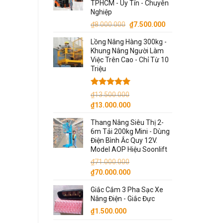
TPHCM - Uy Tín - Chuyên
Nghiệp
Giá
Giá
₫
8.000.000
₫
7.500.000
gốc
hiện
Lồng Nâng Hàng 300kg -
là:
tại
Khung Nâng Người Làm
₫8.000.000.
là:
Việc Trên Cao - Chỉ Từ 10
₫7.500.000.
Triệu
Được xếp
₫
13.500.000
hạng
5.00
Giá
Giá
₫
13.000.000
5 sao
gốc
hiện
Thang Nâng Siêu Thị 2-
là:
tại
6m Tải 200kg Mini - Dùng
₫13.500.000.
là:
Điện Bình Ắc Quy 12V.
₫13.000.000.
Model AOP Hiệu Soonlift
₫
71.000.000
Giá
Giá
₫
70.000.000
gốc
hiện
Giắc Cắm 3 Pha Sạc Xe
là:
tại
Nâng Điện - Giắc Đực
₫71.000.000.
là:
₫
1.500.000
₫70.000.000.