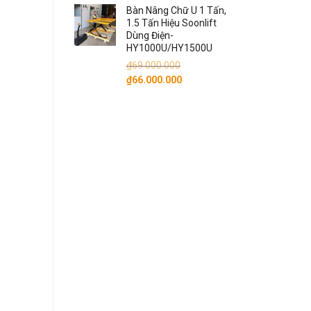
Bàn Nâng Chữ U 1 Tấn,
là:
tại
1.5 Tấn Hiệu Soonlift
₫6.800.000.
là:
Dùng Điện-
₫6.500.000.
HY1000U/HY1500U
₫
69.000.000
Giá
Giá
₫
66.000.000
gốc
hiện
là:
tại
₫69.000.000.
là:
₫66.000.000.