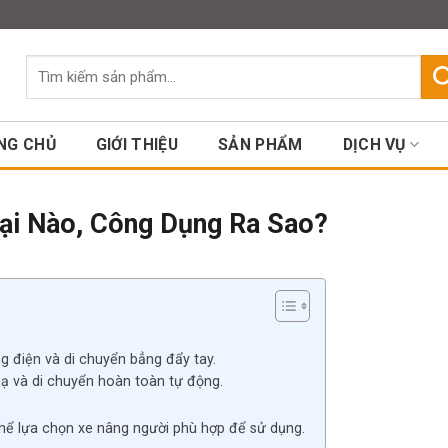
Assign a menu in Theme Option
Tìm
kiếm:
NG CHỦ
GIỚI THIỆU
SẢN PHẨM
DỊCH VỤ
ại Nào, Công Dụng Ra Sao?
 điện và di chuyển bẳng đẩy tay.
ạ và di chuyển hoàn toàn tự động.
thể lựa chọn xe nâng người phù hợp để sử dụng.