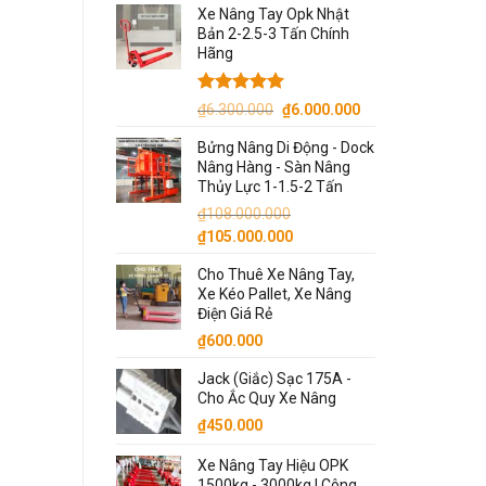
Xe Nâng Tay Opk Nhật
Bản 2-2.5-3 Tấn Chính
Hãng
Được xếp
Giá
Giá
₫
6.300.000
₫
6.000.000
hạng
5.00
gốc
hiện
5 sao
Bửng Nâng Di Động - Dock
là:
tại
Nâng Hàng - Sàn Nâng
₫6.300.000.
là:
Thủy Lực 1-1.5-2 Tấn
₫6.000.000.
₫
108.000.000
Giá
Giá
₫
105.000.000
gốc
hiện
Cho Thuê Xe Nâng Tay,
là:
tại
Xe Kéo Pallet, Xe Nâng
₫108.000.000.
là:
Điện Giá Rẻ
₫105.000.000.
₫
600.000
Jack (Giắc) Sạc 175A -
Cho Ắc Quy Xe Nâng
₫
450.000
Xe Nâng Tay Hiệu OPK
1500kg - 3000kg | Công