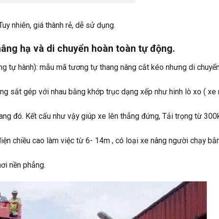
uy nhiên, giá thành rẻ, dễ sử dụng.
nâng hạ và di chuyển hoàn toàn tự động.
âng tự hành): mẫu mã tương tự thang nâng cắt kéo nhưng di chuyển
ng sắt gép với nhau bằng khớp trục dạng xếp như hinh lò xo ( xe
ang đó. Kết cấu như vậy giúp xe lên thẳng đứng, Tải trọng từ 300
điện chiều cao làm việc từ 6- 14m , có loại xe nâng người chạy bằ
nơi nền phẳng.