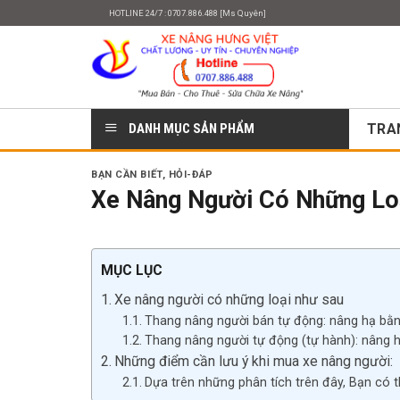
Skip
HOTLINE 24/7 : 0707.886.488 [Ms Quyên]
to
content
DANH MỤC SẢN PHẨM
TRA
BẠN CẦN BIẾT
,
HỎI-ĐÁP
Xe Nâng Người Có Những Lo
MỤC LỤC
Xe nâng người có những loại như sau
Thang nâng người bán tự động: nâng hạ bằng
Thang nâng người tự động (tự hành): nâng h
Những điểm cần lưu ý khi mua xe nâng người:
Dựa trên những phân tích trên đây, Bạn có 