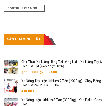
CONTINUE READING
→
SẢN PHẨM NỔI BẬT
SẢN PHẨM NỔI BẬT
Cho Thuê Xe Nâng Hàng Tại Đồng Nai – Xe Nâng Tay &
Điện Giá Tốt (Cập Nhật 2026)
Giá
Giá
₫
7.500.000
₫
7.000.000
gốc
hiện
Xe Nâng Tay Điện Lithium 2 Tấn (2000kg) - Chạy Bằng
là:
tại
Điện Giá Rẻ Chỉ Từ 30 Triệu
₫7.500.000.
là:
₫
30.000.000
₫7.000.000.
Xe Nâng Điện Lithium 3 Tấn (3000kg) - Kéo Pallet Chạy
Điện