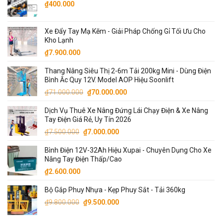
₫5.300.000.
là:
₫
400.000
₫5.000.000.
Xe Đẩy Tay Mạ Kẽm - Giải Pháp Chống Gỉ Tối Ưu Cho
Kho Lạnh
₫
7.900.000
Thang Nâng Siêu Thị 2-6m Tải 200kg Mini - Dùng Điện
Bình Ắc Quy 12V. Model AOP Hiệu Soonlift
Giá
Giá
₫
71.000.000
₫
70.000.000
gốc
hiện
Dịch Vụ Thuê Xe Nâng Đứng Lái Chạy Điện & Xe Nâng
là:
tại
Tay Điện Giá Rẻ, Uy Tín 2026
₫71.000.000.
là:
Giá
Giá
₫
7.500.000
₫
7.000.000
₫70.000.000.
gốc
hiện
Bình Điện 12V-32Ah Hiệu Xupai - Chuyên Dụng Cho Xe
là:
tại
Nâng Tay Điện Thấp/Cao
₫7.500.000.
là:
₫
2.600.000
₫7.000.000.
Bộ Gắp Phuy Nhựa - Kẹp Phuy Sắt - Tải 360kg
Giá
Giá
₫
9.800.000
₫
9.500.000
gốc
hiện