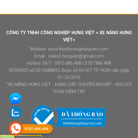
là:
tại
₫9.800.000.
là:
₫9.500.000.
CÔNG TY TNHH CÔNG NGHIỆP HƯNG VIỆT < XE NÂNG HƯNG
VIỆT>
Website:
www.thietbinanghungviet.com
Email :
sales2.hungviet@gmail.com
Hotline 24/7 :
0915.886.488
|
0707.886.488
GPDDKKD số 0314088823 được sở KH-ĐT TP. HCM cấp ngày
31/10/2016
"XE NÂNG HƯNG VIỆT - ĐẲNG CẤP CHUYÊN NGHIỆP - NƠI GỬI
TRỌN NIỀM TIN"
0707.886.488