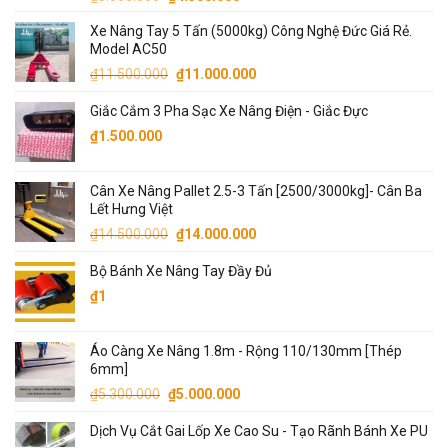
hạng
5.00
gốc
hiện
5 sao
Xe Nâng Tay 5 Tấn (5000kg) Công Nghệ Đức Giá Rẻ.
là:
tại
Model AC50
₫5.000.000.
là:
Giá
Giá
₫
11.500.000
₫
11.000.000
₫4.500.000.
gốc
hiện
Giắc Cắm 3 Pha Sạc Xe Nâng Điện - Giắc Đực
là:
tại
₫11.500.000.
là:
₫
1.500.000
₫11.000.000.
Cân Xe Nâng Pallet 2.5-3 Tấn [2500/3000kg]- Cân Ba
Lết Hưng Việt
Giá
Giá
₫
14.500.000
₫
14.000.000
gốc
hiện
Bộ Bánh Xe Nâng Tay Đầy Đủ
là:
tại
₫14.500.000.
là:
₫
1
₫14.000.000.
Áo Càng Xe Nâng 1.8m - Rộng 110/130mm [Thép
6mm]
Giá
Giá
₫
5.300.000
₫
5.000.000
gốc
hiện
Dịch Vụ Cắt Gai Lốp Xe Cao Su - Tạo Rãnh Bánh Xe PU
là:
tại