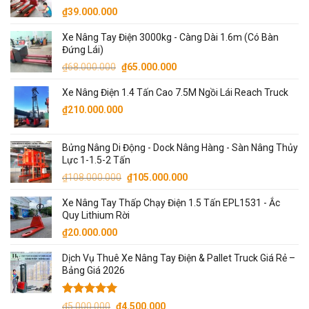
₫
39.000.000
Xe Nâng Tay Điện 3000kg - Càng Dài 1.6m (Có Bàn
Đứng Lái)
Giá
Giá
₫
68.000.000
₫
65.000.000
gốc
hiện
Xe Nâng Điện 1.4 Tấn Cao 7.5M Ngồi Lái Reach Truck
là:
tại
₫68.000.000.
là:
₫
210.000.000
₫65.000.000.
Bửng Nâng Di Động - Dock Nâng Hàng - Sàn Nâng Thủy
Lực 1-1.5-2 Tấn
Giá
Giá
₫
108.000.000
₫
105.000.000
gốc
hiện
Xe Nâng Tay Thấp Chạy Điện 1.5 Tấn EPL1531 - Ắc
là:
tại
Quy Lithium Rời
₫108.000.000.
là:
₫
20.000.000
₫105.000.000.
Dịch Vụ Thuê Xe Nâng Tay Điện & Pallet Truck Giá Rẻ –
Bảng Giá 2026
Được xếp
Giá
Giá
₫
5.000.000
₫
4.500.000