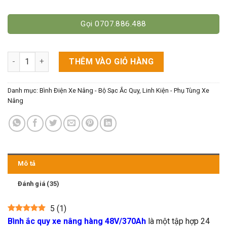
Gọi 0707.886.488
Bình Ắc Quy Xe Nâng Hàng 48V/370Ah số lượng
THÊM VÀO GIỎ HÀNG
Danh mục:
Bình Điện Xe Nâng - Bộ Sạc Ắc Quy
,
Linh Kiện - Phụ Tùng Xe
Nâng
Mô tả
Đánh giá (35)
5
(
1
)
Bình ắc quy xe nâng hàng 48V/370Ah
là một tập hợp 24