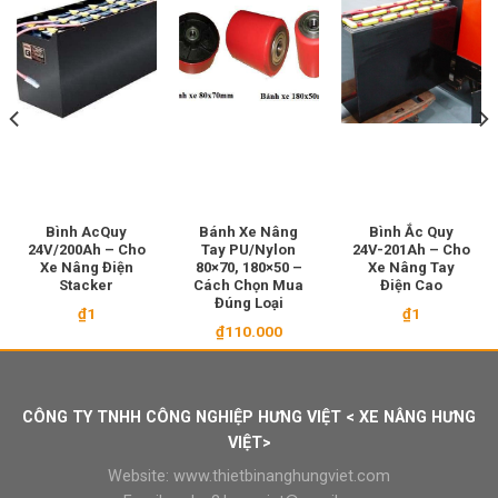
Bình AcQuy
Bánh Xe Nâng
Bình Ắc Quy
24V/200Ah – Cho
Tay PU/Nylon
24V-201Ah – Cho
Xe Nâng Điện
80×70, 180×50 –
Xe Nâng Tay
Stacker
Cách Chọn Mua
Điện Cao
Đúng Loại
₫
1
₫
1
₫
110.000
CÔNG TY TNHH CÔNG NGHIỆP HƯNG VIỆT < XE NÂNG HƯNG
VIỆT>
Website:
www.thietbinanghungviet.com