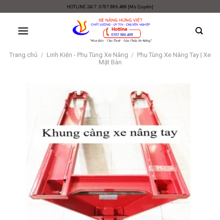
Skip
HOTLINE 24/7 : 0707.886.488 [Ms Quyên]
to
content
Trang chủ
/
Linh Kiện - Phụ Tùng Xe Nâng
/
Phụ Tùng Xe Nâng Tay | Xe
Mặt Bàn