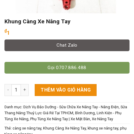
Khung Càng Xe Nâng Tay
₫
1
Chat Zalo
Gọi 0707.886.488
Khung Càng Xe Nâng Tay số lượng
THÊM VÀO GIỎ HÀNG
Danh mục:
Dịch Vụ Bảo Dưỡng - Sửa Chữa Xe Nâng Tay - Nâng Điện, Sửa
Thang Nâng Thuỷ Lực Giá Rẻ Tại TPHCM, Bình Dương
,
Linh Kiện - Phụ
Tùng Xe Nâng
,
Phụ Tùng Xe Nâng Tay | Xe Mặt Bàn
,
Xe Nâng Tay
Thẻ:
càng xe nâng tay
,
Khung Càng Xe Nâng Tay
,
khung xe nâng tay
,
phụ