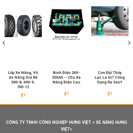
Lốp Xe Nâng, Vỏ
Bình Điện 24V-
Con Đội Thủy
Xe Nâng Giá Rẻ
255Ah – Cho Xe
Lực Là Gì? Công
500-8, 600-9,
Nâng Điện Cao
Dụng Ra Sao?
700-12
₫
1
₫
1
₫
1
00.000.
CÔNG TY TNHH CÔNG NGHIỆP HƯNG VIỆT < XE NÂNG HƯNG
VIỆT>