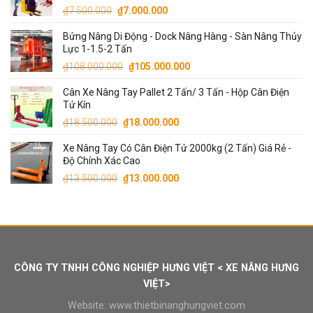
Giá
Giá
₫
7.500.000
₫
7.000.000
gốc
hiện
Bửng Nâng Di Động - Dock Nâng Hàng - Sàn Nâng Thủy
là:
tại
Lực 1-1.5-2 Tấn
₫7.500.000.
là:
Giá
Giá
₫
108.000.000
₫
105.000.000
₫7.000.000.
gốc
hiện
Cân Xe Nâng Tay Pallet 2 Tấn/ 3 Tấn - Hộp Cân Điện
là:
tại
Tử Kín
₫108.000.000.
là:
Giá
Giá
₫
18.500.000
₫
18.000.000
₫105.000.000.
gốc
hiện
Xe Nâng Tay Có Cân Điện Tử 2000kg (2 Tấn) Giá Rẻ -
là:
tại
Độ Chính Xác Cao
₫18.500.000.
là:
Giá
Giá
₫
13.500.000
₫
13.000.000
₫18.000.000.
gốc
hiện
là:
tại
₫13.500.000.
là:
₫13.000.000.
CÔNG TY TNHH CÔNG NGHIỆP HƯNG VIỆT < XE NÂNG HƯNG
VIỆT>
Website:
www.thietbinanghungviet.com