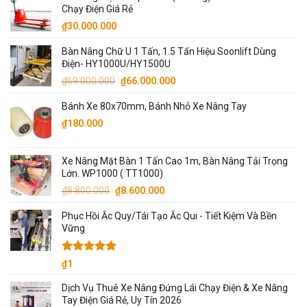
Chạy Điện Giá Rẻ
₫5.000.000.
là:
₫
30.000.000
₫4.700.000.
Bàn Nâng Chữ U 1 Tấn, 1.5 Tấn Hiệu Soonlift Dùng
Điện- HY1000U/HY1500U
Giá
Giá
₫
69.000.000
₫
66.000.000
gốc
hiện
Bánh Xe 80x70mm, Bánh Nhỏ Xe Nâng Tay
là:
tại
₫69.000.000.
là:
₫
180.000
₫66.000.000.
Xe Nâng Mặt Bàn 1 Tấn Cao 1m, Bàn Nâng Tải Trọng
Lớn. WP1000 ( TT1000)
Giá
Giá
₫
8.800.000
₫
8.600.000
gốc
hiện
Phục Hồi Ắc Quy/Tái Tạo Ắc Qui - Tiết Kiệm Và Bền
là:
tại
Vững
₫8.800.000.
là:
₫8.600.000.
Được xếp
₫
1
hạng
5.00
5 sao
Dịch Vụ Thuê Xe Nâng Đứng Lái Chạy Điện & Xe Nâng
Tay Điện Giá Rẻ, Uy Tín 2026