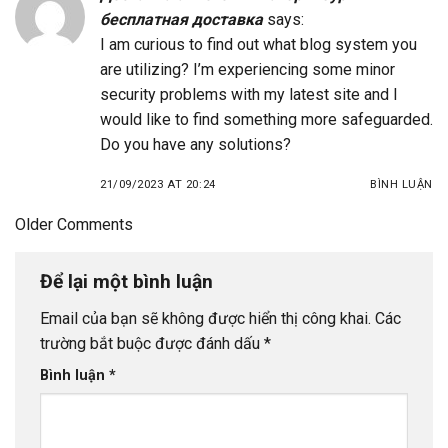
бесплатная доставка
says:
I am curious to find out what blog system you
are utilizing? I’m experiencing some minor
security problems with my latest site and I
would like to find something more safeguarded.
Do you have any solutions?
21/09/2023 AT 20:24
BÌNH LUẬN
Comment
Older Comments
navigation
Để lại một bình luận
Email của bạn sẽ không được hiển thị công khai.
Các
trường bắt buộc được đánh dấu
*
Bình luận
*