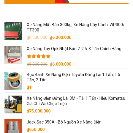
SẢN PHẨM NỔI BẬT
Xe Nâng Mặt Bàn 300kg, Xe Nâng Cây Cảnh. WP300/
TT300
Giá
Giá
₫
6.500.000
₫
6.300.000
gốc
hiện
Xe Nâng Tay Opk Nhật Bản 2-2.5-3 Tấn Chính Hãng
là:
tại
₫6.500.000.
là:
₫6.300.000.
Được xếp
Giá
Giá
₫
6.300.000
₫
6.000.000
hạng
5.00
gốc
hiện
5 sao
Bọc Bánh Xe Nâng Điện Toyota Đứng Lái 1 Tấn, 1.5
là:
tại
Tấn, 2 Tấn
₫6.300.000.
là:
₫
1
₫6.000.000.
Xe Nâng Điện Đứng Lái 3M - Tải 1 Tấn - Hiệu Komatsu
Giá Chỉ Vài Chục Triệu
₫
75.000.000
Jack Sạc 350A - Bộ Nguồn Xe Nâng Điện
₫
650.000