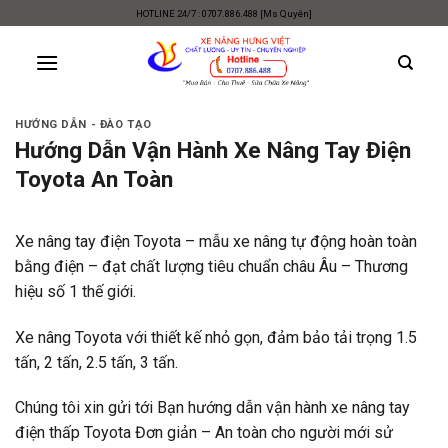
Skip
HOTLINE 24/7 : 0707.886.488 [Ms Quyên]
to
content
HƯỚNG DẪN - ĐÀO TẠO
Hướng Dẫn Vận Hành Xe Nâng Tay Điện
Toyota An Toàn
Xe nâng tay điện Toyota – mẫu xe nâng tự động hoàn toàn
bằng điện – đạt chất lượng tiêu chuẩn châu Âu – Thương
hiệu số 1 thế giới.
Xe nâng Toyota với thiết kế nhỏ gọn, đảm bảo tải trọng 1.5
tấn, 2 tấn, 2.5 tấn, 3 tấn.
Chúng tôi xin gửi tới Bạn hướng dẫn vận hành
xe nâng tay
điện thấp
Toyota Đơn giản – An toàn cho người mới sử