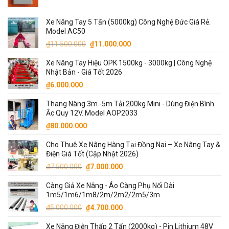
Xe Nâng Tay 5 Tấn (5000kg) Công Nghệ Đức Giá Rẻ.
Model AC50
Giá
Giá
₫
11.500.000
₫
11.000.000
gốc
hiện
Xe Nâng Tay Hiệu OPK 1500kg - 3000kg | Công Nghệ
là:
tại
Nhật Bản - Giá Tốt 2026
₫11.500.000.
là:
₫
6.000.000
₫11.000.000.
Thang Nâng 3m -5m Tải 200kg Mini - Dùng Điện Bình
Ắc Quy 12V. Model AOP2033
₫
80.000.000
Cho Thuê Xe Nâng Hàng Tại Đồng Nai – Xe Nâng Tay &
Điện Giá Tốt (Cập Nhật 2026)
Giá
Giá
₫
7.500.000
₫
7.000.000
gốc
hiện
Càng Giả Xe Nâng - Áo Càng Phụ Nối Dài
là:
tại
1m5/1m6/1m8/2m/2m2/2m5/3m
₫7.500.000.
là:
Giá
Giá
₫
5.000.000
₫
4.700.000
₫7.000.000.
gốc
hiện
Xe Nâng Điện Thấp 2 Tấn (2000kg) - Pin Lithium 48V
là:
tại