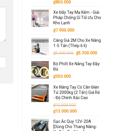
₫
850.000
Xe Đẩy Tay Mạ Kẽm - Giải
Pháp Chống Gỉ Tối Ưu Cho
Kho Lạnh
₫
7.900.000
Càng Giả 2M Cho Xe Nâng
1-5 Tấn (Thép 6 li)
Giá
Giá
₫
5.500.000
₫
5.300.000
gốc
hiện
Bộ Phốt Xe Nâng Tay Đầy
là:
tại
Đủ
₫5.500.000.
là:
₫
350.000
₫5.300.000.
Xe Nâng Tay Có Cân Điện
Tử 2000kg (2 Tấn) Giá Rẻ
- Độ Chính Xác Cao
₫
13.500.000
Giá
Giá
₫
13.000.000
gốc
hiện
Sạc Ắc Quy 12V-20A
là:
tại
[Dùng Cho Thang Nâng-
₫13.500.000.
là: