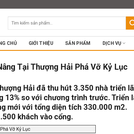
Assign a menu in Theme Option
Tìm
kiếm:
NG CHỦ
GIỚI THIỆU
SẢN PHẨM
DỊCH VỤ
Nâng Tại Thượng Hải Phá Vỡ Kỷ Lục
hượng Hải đã thu hút 3.350 nhà triển l
g 13% so với chương trình trước. Triển 
ng mới với tổng diện tích 330.000 m2.
.500 khách vào cổng.