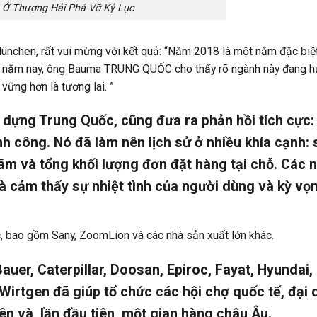
 Ở Thượng Hải Phá Vỡ Kỷ Lục
chen, rất vui mừng với kết quả: “Năm 2018 là một năm đặc biệt
uốc năm nay, ông Bauma TRUNG QUỐC cho thấy rõ ngành này đang 
vững hơn là tương lai. ”
 dựng Trung Quốc, cũng đưa ra phản hồi tích cực:
công. Nó đã làm nên lịch sử ở nhiều khía cạnh: 
lãm và tổng khối lượng đơn đặt hàng tại chỗ. Các 
và cảm thấy sự nhiệt tình của người dùng và kỳ vọ
c, bao gồm Sany, ZoomLion và các nhà sản xuất lớn khác.
uer, Caterpillar, Doosan, Epiroc, Fayat, Hyundai,
Wirtgen đã giúp tổ chức các hội chợ quốc tế, đại 
ên và, lần đầu tiên, một gian hàng châu Âu.