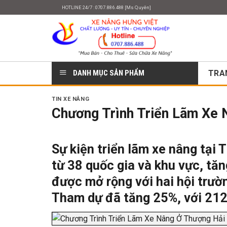
Skip
HOTLINE 24/7 : 0707.886.488 [Ms Quyên]
to
content
DANH MỤC SẢN PHẨM
TRA
TIN XE NÂNG
Chương Trình Triển Lãm Xe 
Sự kiện
triển lãm xe nâng
tại T
từ 38 quốc gia và khu vực, tăn
được mở rộng với hai hội trườ
Tham dự đã tăng 25%, với 212