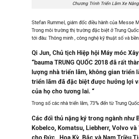
Chương Trình Triển Lãm Xe Nâng
Stefan Rummel, giám đốc điều hành của Messe Mün
Trong môi trường thị trường đặc biệt ở Trung Q
tới đâu: Thông minh , công nghệ kỹ thuật số và bền 
Qi Jun, Chủ tịch Hiệp hội Máy móc Xây
“bauma TRUNG QUỐC 2018 đã rất thành 
lượng nhà triển lãm, không gian triển 
triển lãm đã đặc biệt được hưởng lợi 
của họ cho tương lai. “
Trong số các nhà triển lãm, 73% đến từ Trung Quố
Các đối thủ nặng ký trong ngành như Ba
Kobelco, Komatsu, Liebherr, Volvo và 
cho Đức , Hoa Kỳ, Bắc và Nam Triều Ti