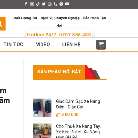
s > Menus
Languages
Chất Lượng Tốt - Dịch Vụ Chuyên Nghiệp - Bảo Hành Tận
Nơi
Hotline 24/7: 0707.886.488
TIN TỨC
VIDEO
LIÊN HỆ
SẢN PHẨM NỔI BẬT
SẢN PHẨM NỔI BẬT
ãm
lãm
Giắc Cắm Sạc Xe Nâng
Điện - Giắc Cái
₫
1.500.000
Cho Thuê Xe Nâng Tay,
Xe Kéo Pallet, Xe Nâng
Điện Giá Rẻ