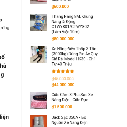
₫
600.000
Thang Nâng 8M, Khung
!
Nâng Di Động
GTWY801/GTWY802
hướng
(Làm Việc 10m)
₫
80.000.000
Xe Nâng Điện Thấp 3 Tấn
(3000kg) Dùng Pin Ắc Quy
số
Giá Rẻ. Model HK30 - Chỉ
Từ 40 Triệu
nhà
ng
Được xếp
₫
45.000.000
hạng
5.00
Giá
Giá
₫
44.000.000
5 sao
gốc
hiện
Giắc Cắm 3 Pha Sạc Xe
là:
tại
Nâng Điện - Giắc Đực
₫45.000.000.
là:
₫
1.500.000
₫44.000.000.
diện
Jack Sạc 350A - Bộ
Nguồn Xe Nâng Điện