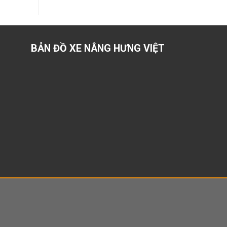
gốc
hiện
là:
tại
₫6.500.000.
là:
₫6.300.000.
BẢN ĐỒ XE NÂNG HƯNG VIỆT