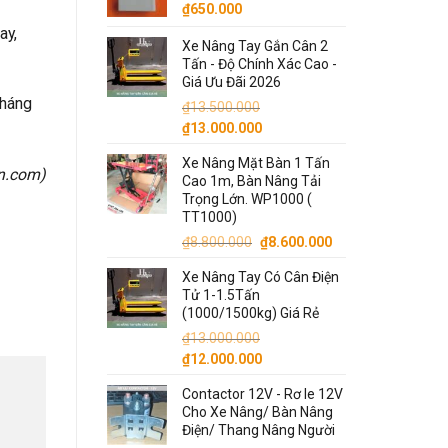
₫
650.000
ay,
Xe Nâng Tay Gắn Cân 2
Tấn - Độ Chính Xác Cao -
Giá Ưu Đãi 2026
tháng
₫
13.500.000
Giá
Giá
₫
13.000.000
gốc
hiện
Xe Nâng Mặt Bàn 1 Tấn
là:
tại
on.com
)
Cao 1m, Bàn Nâng Tải
₫13.500.000.
là:
Trọng Lớn. WP1000 (
₫13.000.000.
TT1000)
Giá
Giá
₫
8.800.000
₫
8.600.000
gốc
hiện
Xe Nâng Tay Có Cân Điện
là:
tại
Tử 1-1.5Tấn
₫8.800.000.
là:
(1000/1500kg) Giá Rẻ
₫8.600.000.
₫
13.000.000
Giá
Giá
₫
12.000.000
gốc
hiện
Contactor 12V - Rơ le 12V
là:
tại
Cho Xe Nâng/ Bàn Nâng
₫13.000.000.
là:
Điện/ Thang Nâng Người
₫12.000.000.