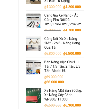
Xe Bán Tự Động]
₫13.000.000.
Giá
Giá
₫
4.300.000
₫
4.200.000
gốc
hiện
Càng Giả Xe Nâng - Áo
là:
tại
Càng Phụ Nối Dài
₫4.300.000.
là:
1m5/1m6/1m8/2m/2m2/2m5/3m
₫4.200.000.
Giá
Giá
₫
5.000.000
₫
4.700.000
gốc
hiện
Càng Nối Dài Xe Nâng
là:
tại
2M2 - 2M5 - Nâng Hàng
₫5.000.000.
là:
Quá Tải
₫4.700.000.
Giá
Giá
₫
6.800.000
₫
6.500.000
gốc
hiện
Bàn Nâng Điện Chữ U 1
là:
tại
Tấn/ 1,5 Tấn, 2 Tấn, 2.5
₫6.800.000.
là:
Tấn. Model HU
₫6.500.000.
₫
69.000.000
Giá
Giá
₫
66.000.000
gốc
hiện
Xe Nâng Mặt Bàn 300kg,
là:
tại
Xe Nâng Cây Cảnh.
₫69.000.000.
là:
WP300/ TT300
₫66.000.000.
Giá
Giá
₫
6.500.000
₫
6.300.000