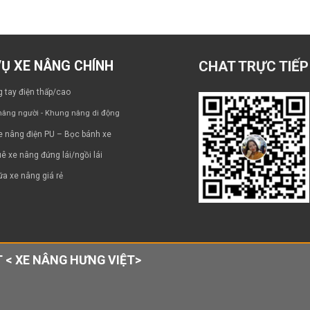
VỤ XE NÂNG CHÍNH
CHAT TRỰC TIẾP
 tay điện thấp/cao
âng người - Khung nâng di động
e nâng điện PU – Bọc bánh xe
ê xe nâng đứng lái/ngồi lái
a xe nâng giá rẻ
 < XE NÂNG HƯNG VIỆT>