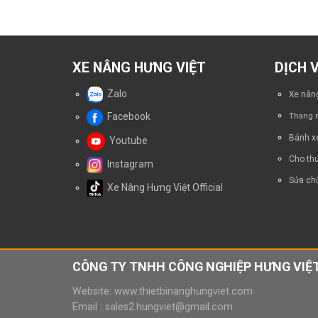
XE NÂNG HƯNG VIỆT
DỊCH 
Zalo
Xe nâng
Facebook
Thang n
Bánh x
Youtube
Cho thu
Instagram
Sửa chữ
Xe Nâng Hưng Việt Official
CÔNG TY TNHH CÔNG NGHIỆP HƯNG VIỆT
Website:
www.thietbinanghungviet.com
Email :
sales2.hungviet@gmail.com