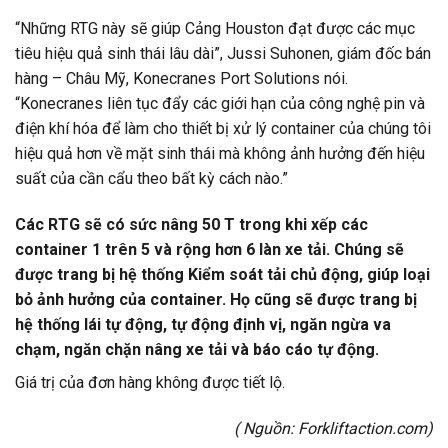
“Những RTG này sẽ giúp Cảng Houston đạt được các mục
tiêu hiệu quả sinh thái lâu dài”, Jussi Suhonen, giám đốc bán
hàng – Châu Mỹ, Konecranes Port Solutions nói.
“Konecranes liên tục đẩy các giới hạn của công nghệ pin và
điện khí hóa để làm cho thiết bị xử lý container của chúng tôi
hiệu quả hơn về mặt sinh thái mà không ảnh hưởng đến hiệu
suất của cần cẩu theo bất kỳ cách nào.”
Các RTG sẽ có sức nâng 50 T trong khi xếp các
container 1 trên 5 và rộng hơn 6 làn xe tải. Chúng sẽ
được trang bị hệ thống Kiểm soát tải chủ động, giúp loại
bỏ ảnh hưởng của container. Họ cũng sẽ được trang bị
hệ thống lái tự động, tự động định vị, ngăn ngừa va
chạm, ngăn chặn nâng xe tải và báo cáo tự động.
Giá trị của đơn hàng không được tiết lộ.
( Nguồn:
Forkliftaction.com
)