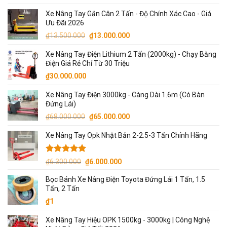
Xe Nâng Tay Gắn Cân 2 Tấn - Độ Chính Xác Cao - Giá
Ưu Đãi 2026
Giá
Giá
₫
13.500.000
₫
13.000.000
gốc
hiện
Xe Nâng Tay Điện Lithium 2 Tấn (2000kg) - Chạy Bằng
là:
tại
Điện Giá Rẻ Chỉ Từ 30 Triệu
₫13.500.000.
là:
₫
30.000.000
₫13.000.000.
Xe Nâng Tay Điện 3000kg - Càng Dài 1.6m (Có Bàn
Đứng Lái)
Giá
Giá
₫
68.000.000
₫
65.000.000
gốc
hiện
Xe Nâng Tay Opk Nhật Bản 2-2.5-3 Tấn Chính Hãng
là:
tại
₫68.000.000.
là:
₫65.000.000.
Được xếp
Giá
Giá
₫
6.300.000
₫
6.000.000
hạng
5.00
gốc
hiện
5 sao
Bọc Bánh Xe Nâng Điện Toyota Đứng Lái 1 Tấn, 1.5
là:
tại
Tấn, 2 Tấn
₫6.300.000.
là:
₫
1
₫6.000.000.
Xe Nâng Tay Hiệu OPK 1500kg - 3000kg | Công Nghệ