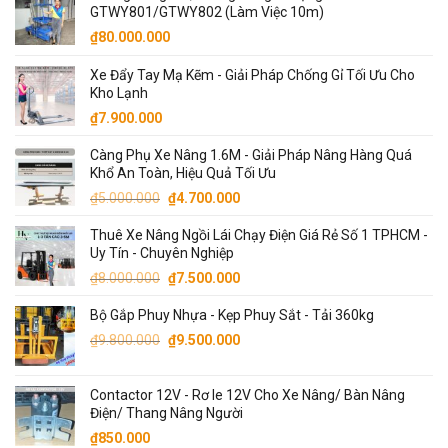
GTWY801/GTWY802 (Làm Việc 10m)
₫
80.000.000
Xe Đẩy Tay Mạ Kẽm - Giải Pháp Chống Gỉ Tối Ưu Cho
Kho Lạnh
₫
7.900.000
Càng Phụ Xe Nâng 1.6M - Giải Pháp Nâng Hàng Quá
Khổ An Toàn, Hiệu Quả Tối Ưu
Giá
Giá
₫
5.000.000
₫
4.700.000
gốc
hiện
Thuê Xe Nâng Ngồi Lái Chạy Điện Giá Rẻ Số 1 TPHCM -
là:
tại
Uy Tín - Chuyên Nghiệp
₫5.000.000.
là:
Giá
Giá
₫
8.000.000
₫
7.500.000
₫4.700.000.
gốc
hiện
Bộ Gắp Phuy Nhựa - Kẹp Phuy Sắt - Tải 360kg
là:
tại
Giá
Giá
₫8.000.000.
là:
₫
9.800.000
₫
9.500.000
gốc
hiện
₫7.500.000.
là:
tại
Contactor 12V - Rơ le 12V Cho Xe Nâng/ Bàn Nâng
₫9.800.000.
là:
Điện/ Thang Nâng Người
₫9.500.000.
₫
850.000