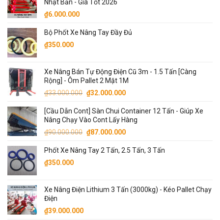
Nhật Bản - Giá Tốt 2026
₫
6.000.000
Bộ Phốt Xe Nâng Tay Đầy Đủ
₫
350.000
Xe Nâng Bán Tự Động Điện Cũ 3m - 1.5 Tấn [Càng
Rộng] - Ôm Pallet 2 Mặt 1M
Giá
Giá
₫
33.000.000
₫
32.000.000
gốc
hiện
[Cầu Dẫn Cont] Sàn Chui Container 12 Tấn - Giúp Xe
là:
tại
Nâng Chạy Vào Cont Lấy Hàng
₫33.000.000.
là:
Giá
Giá
₫
90.000.000
₫
87.000.000
₫32.000.000.
gốc
hiện
Phốt Xe Nâng Tay 2 Tấn, 2.5 Tấn, 3 Tấn
là:
tại
₫90.000.000.
là:
₫
350.000
₫87.000.000.
Xe Nâng Điện Lithium 3 Tấn (3000kg) - Kéo Pallet Chạy
Điện
₫
39.000.000