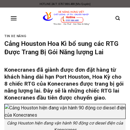
Skip
HOTLINE 24/7 : 0707.886.488 [Ms Quyên]
to
content
TIN XE NÂNG
Cảng Houston Hoa Kì bổ sung các RTG
Được Trang Bị Gói Năng lượng Lai
Konecranes đã giành được đơn đặt hàng từ
khách hàng dài hạn Port Houston, Hoa Kỳ cho
8 chiếc RTG của Konecranes được trang bị gói
năng lượng lai. Đây sẽ là những chiếc RTG lai
Konecranes đầu tiên được chuyển giao.
Cảng Houston hiện đang vận hành 90 động cơ diesel điện của
Konecranes