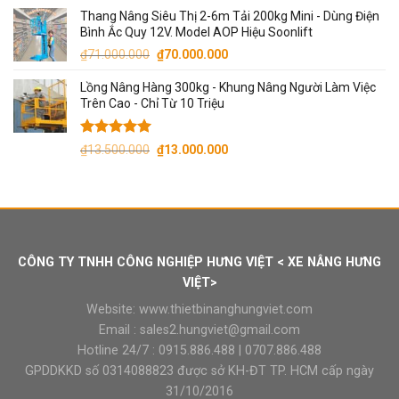
Thang Nâng Siêu Thị 2-6m Tải 200kg Mini - Dùng Điện
Bình Ắc Quy 12V. Model AOP Hiệu Soonlift
Giá
Giá
₫
71.000.000
₫
70.000.000
gốc
hiện
Lồng Nâng Hàng 300kg - Khung Nâng Người Làm Việc
là:
tại
Trên Cao - Chỉ Từ 10 Triệu
₫71.000.000.
là:
₫70.000.000.
Được xếp
Giá
Giá
₫
13.500.000
₫
13.000.000
hạng
5.00
gốc
hiện
5 sao
là:
tại
₫13.500.000.
là:
₫13.000.000.
CÔNG TY TNHH CÔNG NGHIỆP HƯNG VIỆT < XE NÂNG HƯNG
VIỆT>
Website:
www.thietbinanghungviet.com
Email :
sales2.hungviet@gmail.com
Hotline 24/7 :
0915.886.488
|
0707.886.488
GPDDKKD số 0314088823 được sở KH-ĐT TP. HCM cấp ngày
31/10/2016