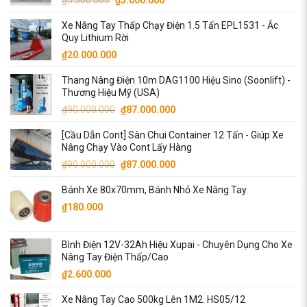
₫110.000.
gốc
hiện
Xe Nâng Tay Thấp Chạy Điện 1.5 Tấn EPL1531 - Ắc
là:
tại
Quy Lithium Rời
₫5.300.000.
là:
₫
20.000.000
₫5.000.000.
Thang Nâng Điện 10m DAG1100 Hiệu Sino (Soonlift) -
Thương Hiệu Mỹ (USA)
Giá
Giá
₫
90.000.000
₫
87.000.000
gốc
hiện
[Cầu Dẫn Cont] Sàn Chui Container 12 Tấn - Giúp Xe
là:
tại
Nâng Chạy Vào Cont Lấy Hàng
₫90.000.000.
là:
Giá
Giá
₫
90.000.000
₫
87.000.000
₫87.000.000.
gốc
hiện
Bánh Xe 80x70mm, Bánh Nhỏ Xe Nâng Tay
là:
tại
₫90.000.000.
là:
₫
180.000
₫87.000.000.
Bình Điện 12V-32Ah Hiệu Xupai - Chuyên Dụng Cho Xe
Nâng Tay Điện Thấp/Cao
₫
2.600.000
Xe Nâng Tay Cao 500kg Lên 1M2. HS05/12