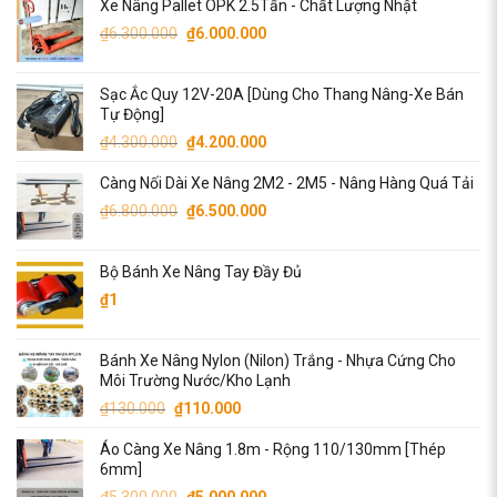
Xe Nâng Pallet OPK 2.5Tấn - Chất Lượng Nhật
là:
tại
Giá
Giá
₫
6.300.000
₫6.300.000.
₫
6.000.000
là:
gốc
hiện
₫6.000.000.
là:
tại
Sạc Ắc Quy 12V-20A [Dùng Cho Thang Nâng-Xe Bán
₫6.300.000.
là:
Tự Động]
₫6.000.000.
Giá
Giá
₫
4.300.000
₫
4.200.000
gốc
hiện
Càng Nối Dài Xe Nâng 2M2 - 2M5 - Nâng Hàng Quá Tải
là:
tại
Giá
Giá
₫4.300.000.
là:
₫
6.800.000
₫
6.500.000
gốc
hiện
₫4.200.000.
là:
tại
Bộ Bánh Xe Nâng Tay Đầy Đủ
₫6.800.000.
là:
₫
1
₫6.500.000.
Bánh Xe Nâng Nylon (Nilon) Trắng - Nhựa Cứng Cho
Môi Trường Nước/Kho Lạnh
Giá
Giá
₫
130.000
₫
110.000
gốc
hiện
Áo Càng Xe Nâng 1.8m - Rộng 110/130mm [Thép
là:
tại
6mm]
₫130.000.
là:
Giá
Giá
₫
5.300.000
₫
5.000.000