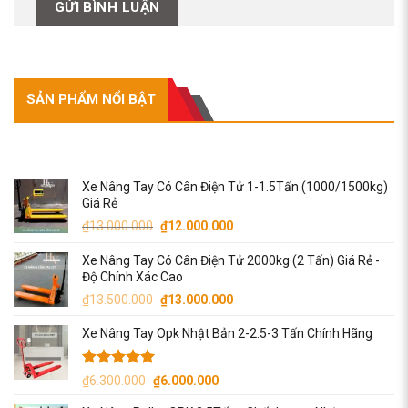
SẢN PHẨM NỔI BẬT
SẢN PHẨM NỔI BẬT
Xe Nâng Tay Có Cân Điện Tử 1-1.5Tấn (1000/1500kg)
Giá Rẻ
Giá
Giá
₫
13.000.000
₫
12.000.000
gốc
hiện
Xe Nâng Tay Có Cân Điện Tử 2000kg (2 Tấn) Giá Rẻ -
là:
tại
Độ Chính Xác Cao
₫13.000.000.
là:
Giá
Giá
₫
13.500.000
₫
13.000.000
₫12.000.000.
gốc
hiện
Xe Nâng Tay Opk Nhật Bản 2-2.5-3 Tấn Chính Hãng
là:
tại
₫13.500.000.
là:
₫13.000.000.
Được xếp
Giá
Giá
₫
6.300.000
₫
6.000.000
hạng
5.00
gốc
hiện
5 sao