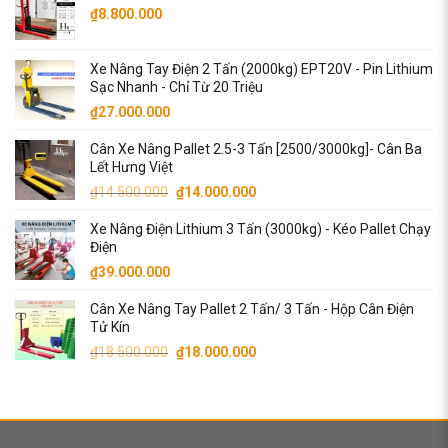
₫
8.800.000
Xe Nâng Tay Điện 2 Tấn (2000kg) EPT20V - Pin Lithium
Sạc Nhanh - Chỉ Từ 20 Triệu
₫
27.000.000
Cân Xe Nâng Pallet 2.5-3 Tấn [2500/3000kg]- Cân Ba
Lết Hưng Việt
Giá
Giá
₫
14.500.000
₫
14.000.000
gốc
hiện
Xe Nâng Điện Lithium 3 Tấn (3000kg) - Kéo Pallet Chạy
là:
tại
Điện
₫14.500.000.
là:
₫
39.000.000
₫14.000.000.
Cân Xe Nâng Tay Pallet 2 Tấn/ 3 Tấn - Hộp Cân Điện
Tử Kín
Giá
Giá
₫
18.500.000
₫
18.000.000
gốc
hiện
là:
tại
₫18.500.000.
là:
₫18.000.000.