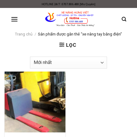
Skip
HOTLINE 24/7 : 0707.886.488 [Ms Quyên]
to
content
Trang chủ
/
Sản phẩm được gắn thẻ “xe nâng tay bằng điện”
LỌC