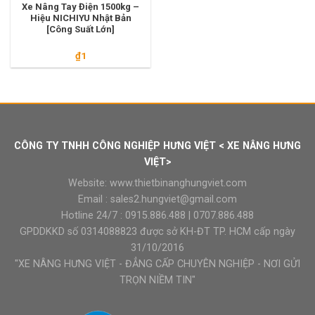
Xe Nâng Tay Điện 1500kg –
Hiệu NICHIYU Nhật Bản
[Công Suất Lớn]
₫
1
CÔNG TY TNHH CÔNG NGHIỆP HƯNG VIỆT < XE NÂNG HƯNG
VIỆT>
Website:
www.thietbinanghungviet.com
Email :
sales2.hungviet@gmail.com
Hotline 24/7 :
0915.886.488
|
0707.886.488
GPDDKKD số 0314088823 được sở KH-ĐT TP. HCM cấp ngày
31/10/2016
"XE NÂNG HƯNG VIỆT - ĐẲNG CẤP CHUYÊN NGHIỆP - NƠI GỬI
TRỌN NIỀM TIN"