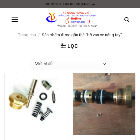
Skip
HOTLINE 24/7 : 0707.886.488 [Ms Quyên]
to
content
Trang chủ
/
Sản phẩm được gắn thẻ “bộ van xe nâng tay”
LỌC