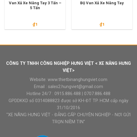
Van Xả Xe Nâng Tay 3 Tấn –
Bộ Van Xả Xe Nâng Tay
5 Tấn
₫
1
₫
1
CÔNG TY TNHH CÔNG NGHIỆP HƯNG VIỆT < XE NÂNG HƯNG
VIỆT>
Website:
www.thietbinanghungviet.com
Email :
sales2.hungviet@gmail.com
Hotline 24/7 :
0915.886.488
|
0707.886.488
GPDDKKD số 0314088823 được sở KH-ĐT TP. HCM cấp ngày
31/10/2016
"XE NÂNG HƯNG VIỆT - ĐẲNG CẤP CHUYÊN NGHIỆP - NƠI GỬI
TRỌN NIỀM TIN"