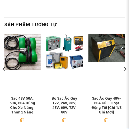
SẢN PHẨM TƯƠNG TỰ
Sạc 48V 50A,
Bộ Sạc Ắc Quy
Sạc Ắc Quy 48V-
60A, 80A Dùng
12V, 24V, 36V,
80A Cũ – Hoạt
Cho Xe Nâng,
48V, 60V, 72V,
Động Tốt [Chỉ 1/3
Thang Nâng
80V
Giá Mới]
₫
1
₫
1
₫
1