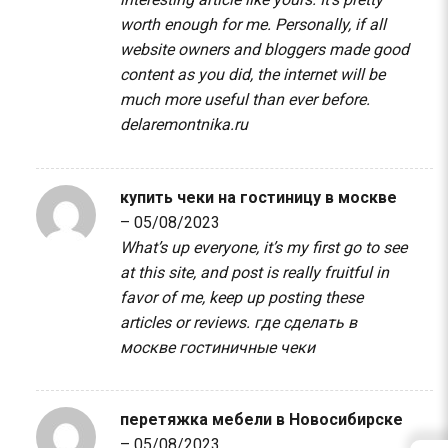
worth enough for me. Personally, if all
website owners and bloggers made good
content as you did, the internet will be
much more useful than ever before.
delaremontnika.ru
купить чеки на гостиницу в москве
–
05/08/2023
What’s up everyone, it’s my first go to see
at this site, and post is really fruitful in
favor of me, keep up posting these
articles or reviews.
где сделать в
москве гостиничные чеки
перетяжка мебели в Новосибирске
–
05/08/2023