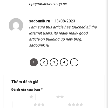
продвижение в гугле
sadounik.ru
–
13/08/2023
I am sure this article has touched all the
internet users, its really really good
article on building up new blog.
sadounik.ru
1
2
3
4
→
Thêm đánh giá
Đánh giá của bạn
*
1 trên 5 sao
2 trên 5 sao
3 trên 5 sao
4 trên 5 sao