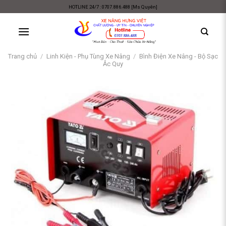
Skip
HOTLINE 24/7 : 0707.886.488 [Ms Quyên]
to
content
Trang chủ
/
Linh Kiện - Phụ Tùng Xe Nâng
/
Bình Điện Xe Nâng - Bộ Sạc
Ắc Quy