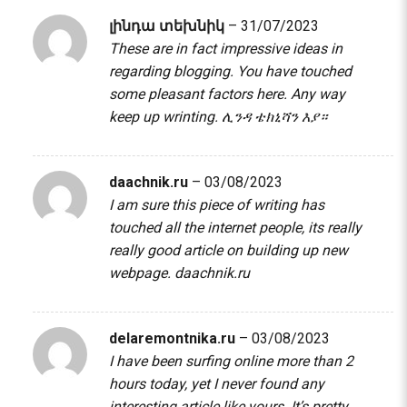
լինդա տեխնիկ
–
31/07/2023
These are in fact impressive ideas in
regarding blogging. You have touched
some pleasant factors here. Any way
keep up wrinting.
ሊንዳ ቴክኒሻን እያ።
daachnik.ru
–
03/08/2023
I am sure this piece of writing has
touched all the internet people, its really
really good article on building up new
webpage.
daachnik.ru
delaremontnika.ru
–
03/08/2023
I have been surfing online more than 2
hours today, yet I never found any
interesting article like yours. It’s pretty