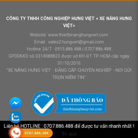
CÔNG TY TNHH CÔNG NGHIỆP HƯNG VIỆT < XE NÂNG HƯNG
VIỆT>
Website:
www.thietbinanghungviet.com
Email :
sales2.hungviet@gmail.com
Hotline 24/7 :
0915.886.488
|
0707.886.488
GPDDKKD số 0314088823 được sở KH-ĐT TP. HCM cấp ngày
31/10/2016
"XE NÂNG HƯNG VIỆT - ĐẲNG CẤP CHUYÊN NGHIỆP - NƠI GỬI
TRỌN NIỀM TIN"
Liên hệ HOTLINE : 0707.886.488 để được tư vấn nhanh nhất !
Bỏ qua
0707.886.488