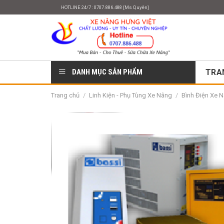
Skip
HOTLINE 24/7 : 0707.886.488 [Ms Quyên]
to
content
DANH MỤC SẢN PHẨM
TRA
Trang chủ
/
Linh Kiện - Phụ Tùng Xe Nâng
/
Bình Điện Xe N