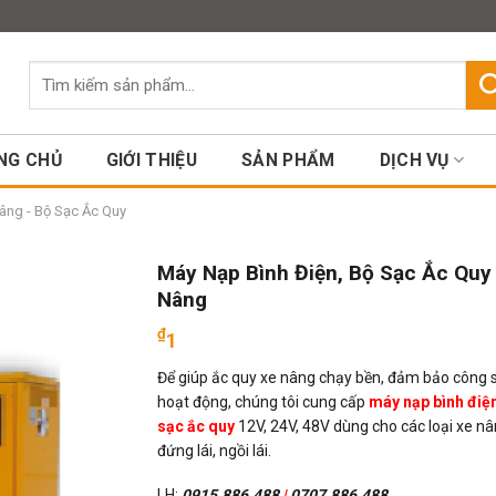
Assign a menu in Theme Option
Tìm
kiếm:
NG CHỦ
GIỚI THIỆU
SẢN PHẨM
DỊCH VỤ
âng - Bộ Sạc Ắc Quy
Máy Nạp Bình Điện, Bộ Sạc Ắc Quy
Nâng
₫
1
Để giúp ắc quy xe nâng chạy bền, đảm bảo công 
hoạt động, chúng tôi cung cấp
máy nạp bình điện
sạc ắc quy
12V, 24V, 48V dùng cho các loại xe n
đứng lái, ngồi lái.
LH:
0915.886.488
|
0707.886.488