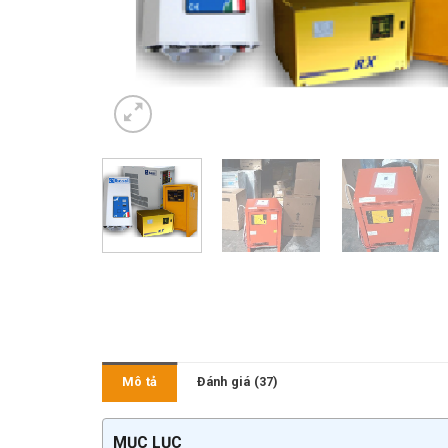
Mô tả
Đánh giá (37)
MỤC LỤC