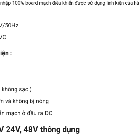
nhập 100% board mạch điều khiển được sử dụng linh kiện của hàn
0V/50Hz
DVC
iện :
 không sạc )
ơn và không bị nóng
ắn mạch ở đầu ra DC
2V 24V, 48V thông dụng