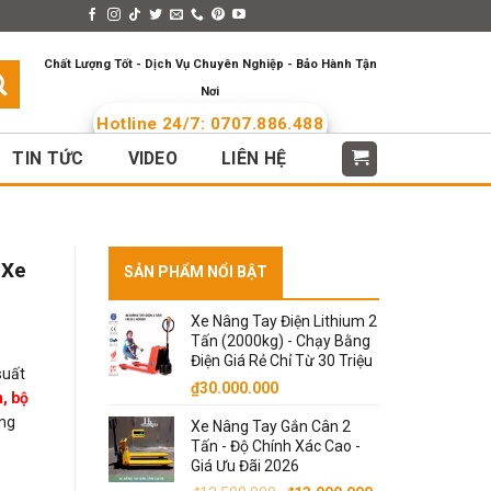
s > Menus
Languages
Chất Lượng Tốt - Dịch Vụ Chuyên Nghiệp - Bảo Hành Tận
Nơi
Hotline 24/7: 0707.886.488
TIN TỨC
VIDEO
LIÊN HỆ
 Xe
SẢN PHẨM NỔI BẬT
Xe Nâng Tay Điện Lithium 2
Tấn (2000kg) - Chạy Bằng
Điện Giá Rẻ Chỉ Từ 30 Triệu
suất
₫
30.000.000
, bộ
âng
Xe Nâng Tay Gắn Cân 2
Tấn - Độ Chính Xác Cao -
Giá Ưu Đãi 2026