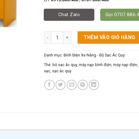
Chat Zalo
Gọi 0707.886.
Máy Nạp Bình Điện, Bộ Sạc Ắc Quy Xe Nâng 
THÊM VÀO GIỎ HÀNG
Danh mục:
Bình Điện Xe Nâng - Bộ Sạc Ắc Quy
Thẻ:
bộ sạc ắc quy
,
máy nạp bình điện
,
máy nạp điện
,
xạc
,
sạc ắc quy