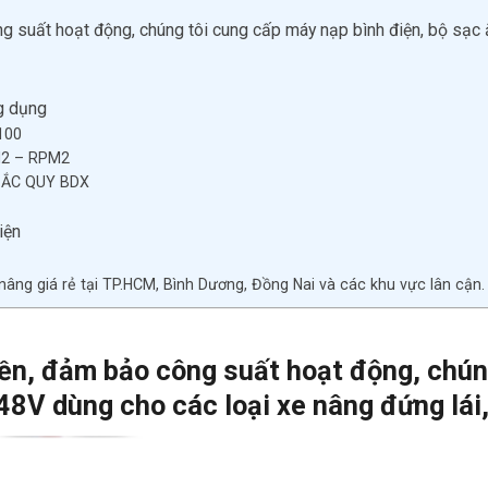
g suất hoạt động, chúng tôi cung cấp máy nạp bình điện, bộ sạc 
g dụng
100
2 – RPM2
H ẮC QUY BDX
iện
ng giá rẻ tại TP.HCM, Bình Dương, Đồng Nai và các khu vực lân cận.
bền, đảm bảo công suất hoạt động, chún
8V dùng cho các loại xe nâng đứng lái, 