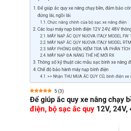
Để giúp ắc quy xe nâng chạy bền, đảm bảo côn
đứng lái, ngồi lái.
Chức năng chính của bộ sạc xe nâng điện :
Các loại máy nạp bình điện 12V 24V, 48V thôn
MÁY NẠP ẮC QUY NUOVA ITALY MODEL FW 
MÁY NẠP ẮC QUY NUOVA ITALY MODEL RTM
MÁY PHÓNG ĐIỆN, KIỂM TRA VÀ PHÂN TÍC
MÁY NẠP ĐA NĂNG THẾ HỆ MỚI RX
Thông số kỹ thuật các mẫu sạc bình xe nâng đ
Chế độ bảo hành máy nạp bình điện
>> Nhận THU MUA ẮC QUY CŨ, bình điện xe nâ
5
(
3
)
Để giúp ắc quy xe nâng chạy 
điện, bộ sạc ắc quy
12V, 24V, 4