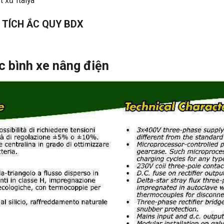
t xứ Italya
 TÍCH ẮC QUY BDX
c bình xe nâng điện