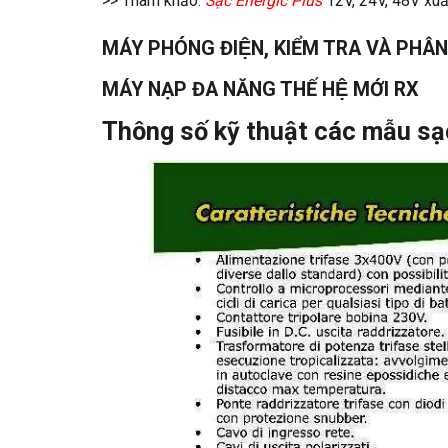
>> Tham khảo:
Sạc Energic Plus
12V, 24V, 48V xuấ
MÁY PHÓNG ĐIỆN, KIỂM TRA VÀ PHÂN
MÁY NẠP ĐA NĂNG THẾ HỆ MỚI RX
Thông số kỹ thuật các mẫu sạ