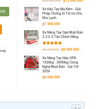
Giá
Giá
₫
13.500.000
₫
13.000.000
gốc
hiện
Xe Đẩy Tay Mạ Kẽm - Giải
là:
tại
488
Pháp Chống Gỉ Tối Ưu Cho
₫13.500.000.
là:
Kho Lạnh
₫13.000.000.
₫
7.900.000
số lượng
Xe Nâng Tay Opk Nhật Bản
2-2.5-3 Tấn Chính Hãng
Được xếp
Giá
Giá
₫
6.300.000
₫
6.000.000
máy
hạng
5.00
gốc
hiện
5 sao
Xe Nâng Tay Hiệu OPK
là:
tại
1500kg - 3000kg | Công
₫6.300.000.
là:
Nghệ Nhật Bản - Giá Tốt
₫6.000.000.
2026
₫
6.000.000