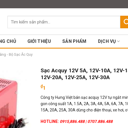
Assign a menu in Theme Option
Tìm
kiếm:
NG CHỦ
GIỚI THIỆU
SẢN PHẨM
DỊCH VỤ
âng - Bộ Sạc Ắc Quy
Sạc Acquy 12V 5A, 12V-10A, 12V-1
12V-20A, 12V-25A, 12V-30A
₫
1
Công ty Hưng Việt bán sạc acquy 12V tự ngắt min
gon công suất 1A, 1.5A, 2A, 3A, 4A, 5A, 6A, 7A, 1
15A, 20A, 25A, 30A dùng cho điện thoại, xe hơi, o
HOTLINE:
0915,886.488 | 0707.886.488