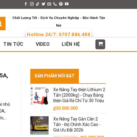
s > Menus
Languages
Chất Lượng Tốt - Dịch Vụ Chuyên Nghiệp - Bảo Hành Tận
Nơi
Hotline 24/7: 0707.886.488
TIN TỨC
VIDEO
LIÊN HỆ
5A,
SẢN PHẨM NỔI BẬT
Xe Nâng Tay Điện Lithium 2
Tấn (2000kg) - Chạy Bằng
Điện Giá Rẻ Chỉ Từ 30 Triệu
i nhỏ
₫
30.000.000
0A,
to,…
Xe Nâng Tay Gắn Cân 2
Tấn - Độ Chính Xác Cao -
Giá Ưu Đãi 2026