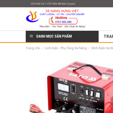
Skip
HOTLINE 24/7 : 0707.886.488 [Ms Quyên]
to
content
DANH MỤC SẢN PHẨM
TRA
Trang chủ
/
Linh Kiện - Phụ Tùng Xe Nâng
/
Bình Điện Xe N