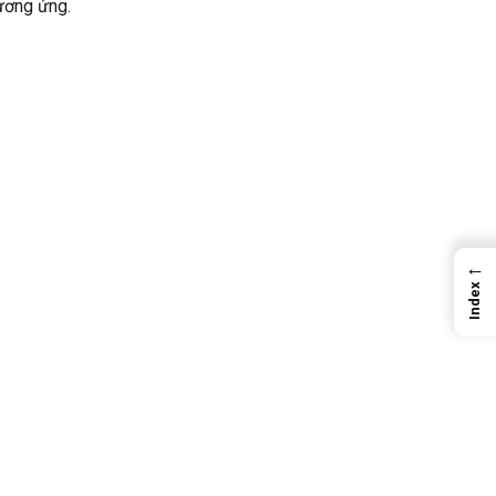
ương ứng.
←
Index