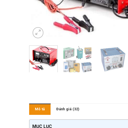
Mô tả
Đánh giá (32)
MỤC LỤC