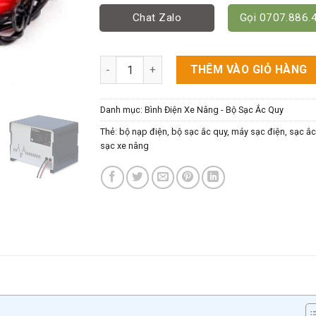
Chat Zalo
Gọi 0707.886.
Sạc Acquy 12V 5A, 12V-10A, 12V-15A, 12V-20A
THÊM VÀO GIỎ HÀNG
Danh mục:
Bình Điện Xe Nâng - Bộ Sạc Ắc Quy
Thẻ:
bộ nạp điện
,
bộ sạc ắc quy
,
máy sạc điện
,
sạc ắc
sạc xe nâng