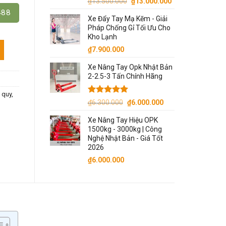
Giá
Giá
₫
13.500.000
₫
13.000.000
gốc
hiện
488
Xe Đẩy Tay Mạ Kẽm - Giải
là:
tại
Pháp Chống Gỉ Tối Ưu Cho
₫13.500.000.
là:
Kho Lạnh
₫13.000.000.
, 12V-25A, 12V-30A số lượng
₫
7.900.000
Xe Nâng Tay Opk Nhật Bản
2-2.5-3 Tấn Chính Hãng
 quy
,
Được xếp
Giá
Giá
₫
6.300.000
₫
6.000.000
hạng
5.00
gốc
hiện
5 sao
Xe Nâng Tay Hiệu OPK
là:
tại
1500kg - 3000kg | Công
₫6.300.000.
là:
Nghệ Nhật Bản - Giá Tốt
₫6.000.000.
2026
₫
6.000.000