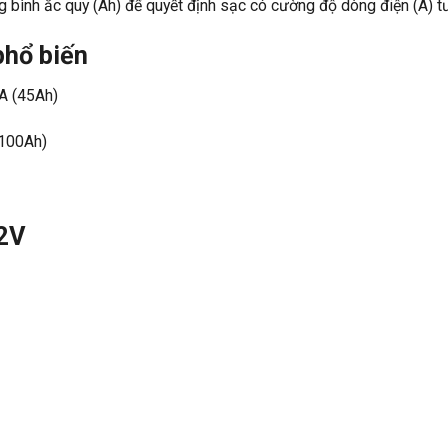
 bình ắc quy (Ah) để quyết định sạc có cường độ dòng điện (A) t
hổ biến
5A (45Ah)
(100Ah)
12V