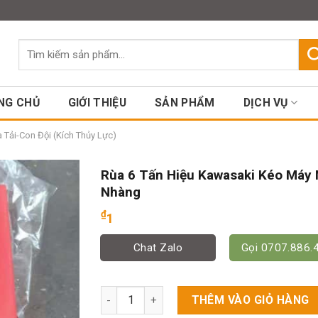
Assign a menu in Theme Option
Tìm
kiếm:
NG CHỦ
GIỚI THIỆU
SẢN PHẨM
DỊCH VỤ
 Tải-Con Đội (Kích Thủy Lực)
Rùa 6 Tấn Hiệu Kawasaki Kéo Máy
Nhàng
₫
1
Chat Zalo
Gọi 0707.886.
Rùa 6 Tấn Hiệu Kawasaki Kéo Máy Nhẹ Nhàn
THÊM VÀO GIỎ HÀNG