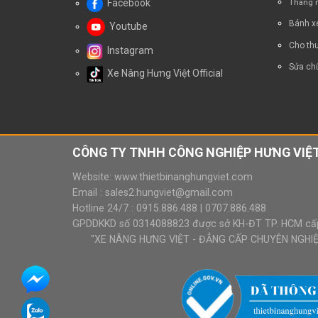
Facebook
Thang n
Bánh x
Youtube
Cho thu
Instagram
Sửa chữ
Xe Nâng Hưng Việt Official
CÔNG TY TNHH CÔNG NGHIỆP HƯNG VIỆT
Website:
www.thietbinanghungviet.com
Email :
sales2.hungviet@gmail.com
Hotline 24/7 :
0915.886.488
|
0707.886.488
GPDDKKD số 0314088823 được sở KH-ĐT TP. HCM cấ
"XE NÂNG HƯNG VIỆT - ĐẲNG CẤP CHUYÊN NGHIỆP