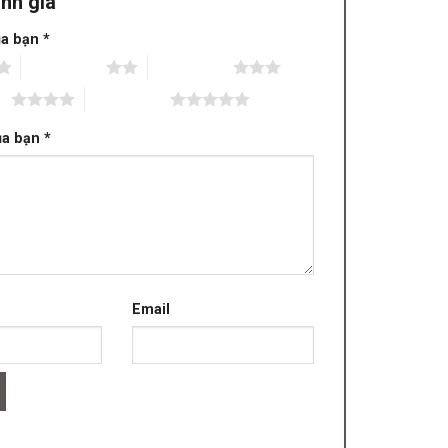
nh giá
ủa bạn
*
2 trên 5 sao
3 trên 5 sao
ao
5 trên 5 sao
ủa bạn
*
Email