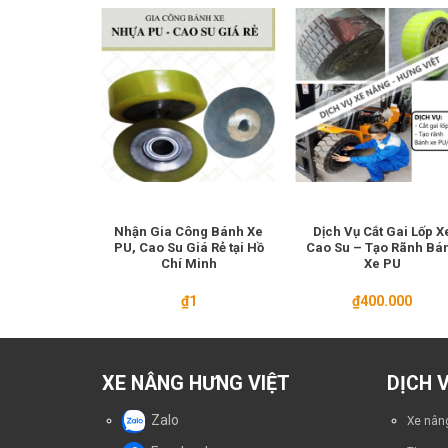
Chuyển Máy
Nhận Gia Công Bánh Xe
Dịch Vụ Cắt Gai Lốp X
ki Nhật Bản
PU, Cao Su Giá Rẻ tại Hồ
Cao Su – Tạo Rãnh Bá
Chí Minh
Xe PU
1
₫
1
₫
400.000
XE NÂNG HƯNG VIỆT
DỊCH 
Zalo
Xe nâng