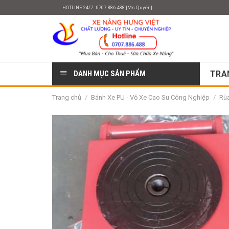
Skip
HOTLINE 24/7 : 0707.886.488 [Ms Quyên]
to
content
DANH MỤC SẢN PHẨM
TRA
Trang chủ
/
Bánh Xe PU - Vỏ Xe Cao Su Công Nghiệp
/
Rùa