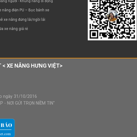
âng người - Khung nâng di động
e nâng điện PU – Bọc bánh xe
ê xe nâng đứng lái/ngồi lái
a xe nâng giá rẻ
 < XE NÂNG HƯNG VIỆT>
p ngày 31/10/2016
 - NƠI GỬI TRỌN NIỀM TIN"