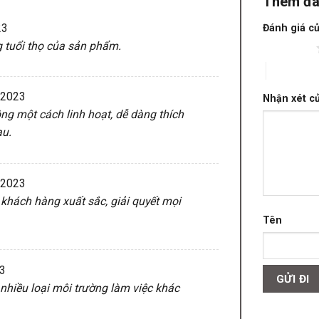
Thêm đá
23
Đánh giá c
ng tuổi thọ của sản phẩm.
1 trên 5 sao
4 trên 5 s
/2023
Nhận xét c
ng một cách linh hoạt, dễ dàng thích
au.
/2023
 khách hàng xuất sắc, giải quyết mọi
Tên
3
nhiều loại môi trường làm việc khác