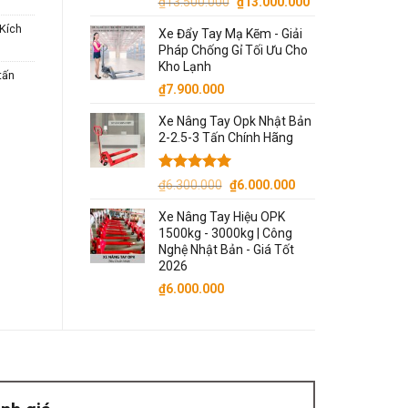
Giá
Giá
₫
13.500.000
₫
13.000.000
gốc
hiện
(Kích
Xe Đẩy Tay Mạ Kẽm - Giải
là:
tại
Pháp Chống Gỉ Tối Ưu Cho
₫13.500.000.
là:
Kho Lạnh
 tấn
₫13.000.000.
₫
7.900.000
Xe Nâng Tay Opk Nhật Bản
2-2.5-3 Tấn Chính Hãng
Được xếp
Giá
Giá
₫
6.300.000
₫
6.000.000
hạng
5.00
gốc
hiện
5 sao
Xe Nâng Tay Hiệu OPK
là:
tại
1500kg - 3000kg | Công
₫6.300.000.
là:
Nghệ Nhật Bản - Giá Tốt
₫6.000.000.
2026
₫
6.000.000