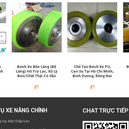
e
Bánh Xe Bồn Lắng (Bể
Chế Tạo Bánh Xe PU,
B
nh
Lắng) Hổ Trợ Lọc, Xử Lý
Cao Su Tại Hồ Chí Minh,
Bùn/Chất Thải Có Sẵn
Bình Dương, Đồng Nai
₫
1
₫
1
VỤ XE NÂNG CHÍNH
CHAT TRỰC TIẾP
 tay điện thấp/cao