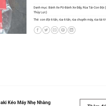
Danh mục:
Bánh Xe PU-Bánh Xe Đẩy
,
Rùa Tải-Con Đội 
Thủy Lực)
Thẻ:
con đội 6 tấn
,
rùa 6 tấn
,
rùa chuyển máy
,
rùa tải 6
saki Kéo Máy Nhẹ Nhàng