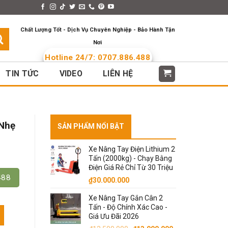
s > Menus
Languages
Chất Lượng Tốt - Dịch Vụ Chuyên Nghiệp - Bảo Hành Tận
Nơi
Hotline 24/7: 0707.886.488
TIN TỨC
VIDEO
LIÊN HỆ
 Nhẹ
SẢN PHẨM NỔI BẬT
Xe Nâng Tay Điện Lithium 2
Tấn (2000kg) - Chạy Bằng
Điện Giá Rẻ Chỉ Từ 30 Triệu
488
₫
30.000.000
Xe Nâng Tay Gắn Cân 2
Tấn - Độ Chính Xác Cao -
g số lượng
Giá Ưu Đãi 2026