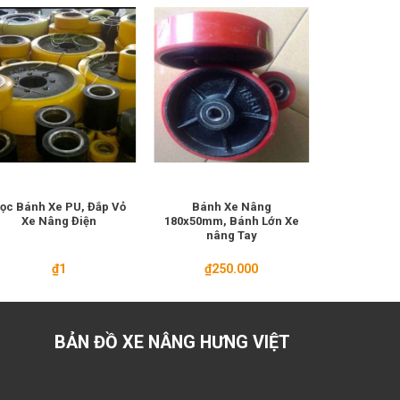
ọc Bánh Xe PU, Đắp Vỏ
Bánh Xe Nâng
Bánh Xe Đ
Xe Nâng Điện
180x50mm, Bánh Lớn Xe
Chất Liệu
nâng Tay
₫
1
₫
250.000
BẢN ĐỒ XE NÂNG HƯNG VIỆT