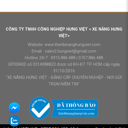
CÔNG TY TNHH CÔNG NGHIỆP HƯNG VIỆT < XE NÂNG HƯNG
VIỆT>
Website:
www.thietbinanghungviet.com
Email :
sales2.hungviet@gmail.com
Hotline 24/7 :
0915.886.488
|
0707.886.488
GPDDKKD số 0314088823 được sở KH-ĐT TP. HCM cấp ngày
31/10/2016
"XE NÂNG HƯNG VIỆT - ĐẲNG CẤP CHUYÊN NGHIỆP - NƠI GỬI
TRỌN NIỀM TIN"