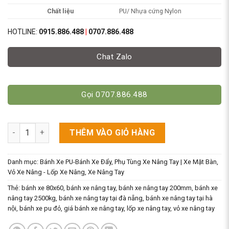
Chất liệu
PU/ Nhựa cứng Nylon
HOTLINE:
0915.886.488
|
0707.886.488
Chat Zalo
Gọi 0707.886.488
Bánh Xe Nâng Tay 80x60mm Chất Liệu PU/Nylon số lượng
THÊM VÀO GIỎ HÀNG
Danh mục:
Bánh Xe PU-Bánh Xe Đẩy
,
Phụ Tùng Xe Nâng Tay | Xe Mặt Bàn
,
Vỏ Xe Nâng - Lốp Xe Nâng
,
Xe Nâng Tay
Thẻ:
bánh xe 80x60
,
bánh xe nâng tay
,
bánh xe nâng tay 200mm
,
bánh xe
nâng tay 2500kg
,
bánh xe nâng tay tại đà nẵng
,
bánh xe nâng tay tại hà
nội
,
bánh xe pu đỏ
,
giá bánh xe nâng tay
,
lốp xe nâng tay
,
vỏ xe nâng tay