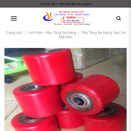
Skip
HOTLINE 24/7 : 0707.886.488 [Ms Quyên]
to
content
Trang chủ
/
Linh Kiện - Phụ Tùng Xe Nâng
/
Phụ Tùng Xe Nâng Tay | Xe
Mặt Bàn