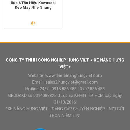
Rùa 6 Tấn Hiệu Kawasaki
Kéo Máy Nhẹ Nhàng
₫
1
CÔNG TY TNHH CÔNG NGHIỆP HƯNG VIỆT < XE NÂNG HƯNG
VIỆT>
Website:
www.thietbinanghungviet.com
Email :
sales2.hungviet@gmail.com
Hotline 24/7 :
0915.886.488
|
0707.886.488
GPDDKKD số 0314088823 được sở KH-ĐT TP. HCM cấp ngày
31/10/2016
"XE NÂNG HƯNG VIỆT - ĐẲNG CẤP CHUYÊN NGHIỆP - NƠI GỬI
TRỌN NIỀM TIN"