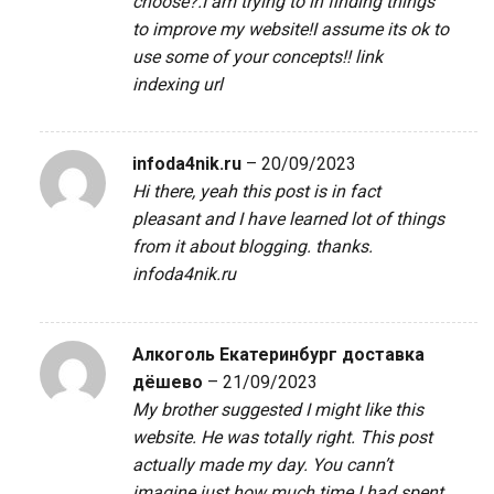
choose?.I am trying to in finding things
to improve my website!I assume its ok to
use some of your concepts!!
link
indexing url
infoda4nik.ru
–
20/09/2023
Hi there, yeah this post is in fact
pleasant and I have learned lot of things
from it about blogging. thanks.
infoda4nik.ru
Алкоголь Екатеринбург доставка
дёшево
–
21/09/2023
My brother suggested I might like this
website. He was totally right. This post
actually made my day. You cann’t
imagine just how much time I had spent