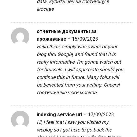
data.
купить чек на гостиницу в
москве
отчетные документы за
проживание
–
15/09/2023
Hello there, simply was aware of your
blog thru Google, and found that it is
really informative. I’m gonna watch out
for brussels. I will appreciate should you
continue this in future. Many folks will
be benefited from your writing. Cheers!
гостиничные чеки москва
indexing service url
–
17/09/2023
Hi, i feel that i saw you visited my
weblog so i got here to go back the