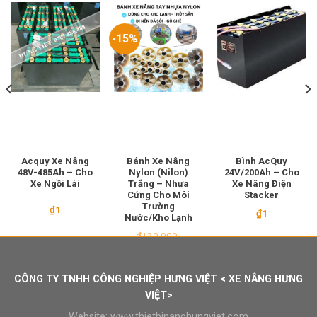
-15%
Acquy Xe Nâng
Bánh Xe Nâng
Bình AcQuy
48V-485Ah – Cho
Nylon (Nilon)
24V/200Ah – Cho
Xe Ngồi Lái
Trắng – Nhựa
Xe Nâng Điện
Cứng Cho Môi
Stacker
Trường
₫
1
₫
1
Nước/Kho Lạnh
₫
130.000
Giá
Giá
₫
110.000
gốc
hiện
là:
tại
₫130.000.
là:
CÔNG TY TNHH CÔNG NGHIỆP HƯNG VIỆT < XE NÂNG HƯNG
₫110.000.
VIỆT>
Website:
www.thietbinanghungviet.com