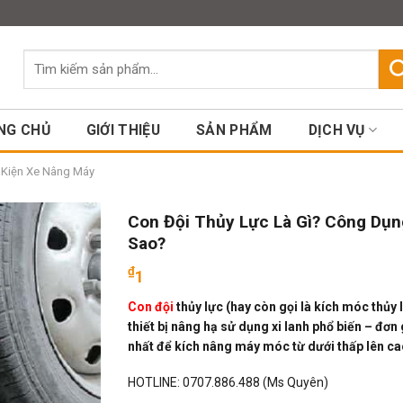
Assign a menu in Theme Option
Tìm
kiếm:
NG CHỦ
GIỚI THIỆU
SẢN PHẨM
DỊCH VỤ
ụ Kiện Xe Nâng Máy
Con Đội Thủy Lực Là Gì? Công Dụn
Sao?
₫
1
Con đội
thủy lực (hay còn gọi là kích móc thủy l
thiết bị nâng hạ
sử dụng xi lanh
phổ biến – đơn 
nhất để kích nâng máy móc từ dưới thấp lên ca
HOTLINE:
0707.886.488
(Ms Quyên)