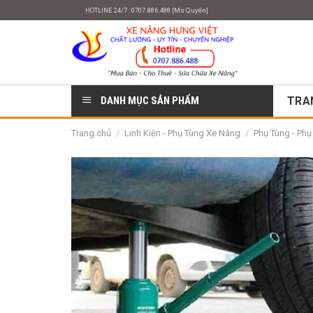
Skip
HOTLINE 24/7 : 0707.886.488 [Ms Quyên]
to
content
DANH MỤC SẢN PHẨM
TRA
Trang chủ
/
Linh Kiện - Phụ Tùng Xe Nâng
/
Phụ Tùng - Ph