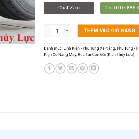
Chat Zalo
Gọi 0707.886.
Con Đội Thủy Lực Là Gì? Công Dụng Ra Sao?
THÊM VÀO GIỎ HÀNG
Danh mục:
Linh Kiện - Phụ Tùng Xe Nâng
,
Phụ Tùng - P
Kiện Xe Nâng Máy
,
Rùa Tải-Con Đội (Kích Thủy Lực)