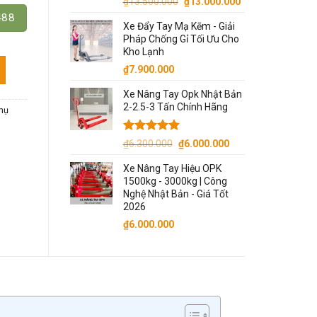
Giá
Giá
₫
13.500.000
₫
13.000.000
gốc
hiện
488
Xe Đẩy Tay Mạ Kẽm - Giải
là:
tại
Pháp Chống Gỉ Tối Ưu Cho
₫13.500.000.
là:
Kho Lạnh
₫13.000.000.
 số lượng
₫
7.900.000
Xe Nâng Tay Opk Nhật Bản
2-2.5-3 Tấn Chính Hãng
hụ
Được xếp
Giá
Giá
₫
6.300.000
₫
6.000.000
hạng
5.00
gốc
hiện
5 sao
Xe Nâng Tay Hiệu OPK
là:
tại
1500kg - 3000kg | Công
₫6.300.000.
là:
Nghệ Nhật Bản - Giá Tốt
₫6.000.000.
2026
₫
6.000.000