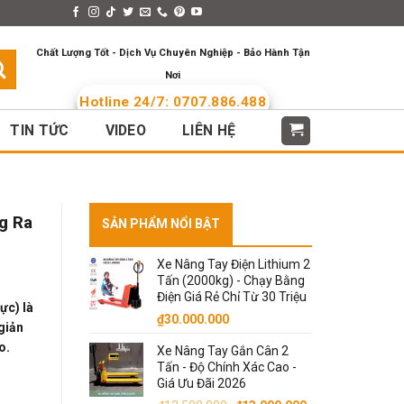
s > Menus
Languages
Chất Lượng Tốt - Dịch Vụ Chuyên Nghiệp - Bảo Hành Tận
Nơi
Hotline 24/7: 0707.886.488
TIN TỨC
VIDEO
LIÊN HỆ
g Ra
SẢN PHẨM NỔI BẬT
Xe Nâng Tay Điện Lithium 2
Tấn (2000kg) - Chạy Bằng
Điện Giá Rẻ Chỉ Từ 30 Triệu
ực) là
₫
30.000.000
giản
o.
Xe Nâng Tay Gắn Cân 2
Tấn - Độ Chính Xác Cao -
Giá Ưu Đãi 2026