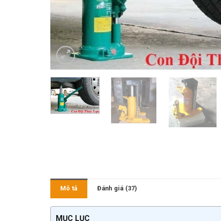
Mô tả
Đánh giá (37)
MỤC LỤC