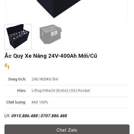
Ắc Quy Xe Nâng 24V-400Ah Mới/Cũ
₫
1
Dung tích:
24V/400Ah/5Hr
Hiệu:
Liftop/Hitachi (Kobe) | GS | Rocket
Chất lượng:
Mới 100%
LH:
0915.886.488 | 0707.886.488
Chat Zalo