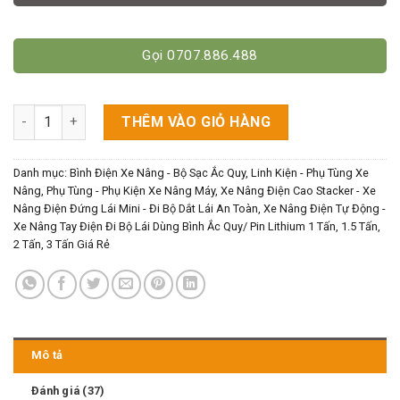
Gọi 0707.886.488
Ắc Quy Xe Nâng 24V-400Ah Mới/Cũ số lượng
THÊM VÀO GIỎ HÀNG
Danh mục:
Bình Điện Xe Nâng - Bộ Sạc Ắc Quy
,
Linh Kiện - Phụ Tùng Xe
Nâng
,
Phụ Tùng - Phụ Kiện Xe Nâng Máy
,
Xe Nâng Điện Cao Stacker - Xe
Nâng Điện Đứng Lái Mini - Đi Bộ Dắt Lái An Toàn
,
Xe Nâng Điện Tự Động -
Xe Nâng Tay Điện Đi Bộ Lái Dùng Bình Ắc Quy/ Pin Lithium 1 Tấn, 1.5 Tấn,
2 Tấn, 3 Tấn Giá Rẻ
Mô tả
Đánh giá (37)