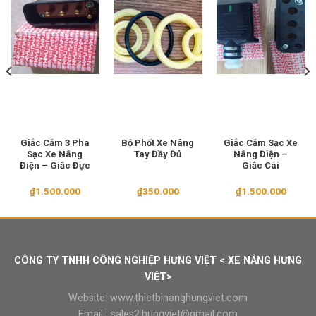
Giắc Cắm 3 Pha
Bộ Phốt Xe Nâng
Giắc Cắm Sạc Xe
Sạc Xe Nâng
Tay Đầy Đủ
Nâng Điện –
Điện – Giắc Đực
Giắc Cái
₫
1.500.000
₫
350.000
₫
1.500.000
CÔNG TY TNHH CÔNG NGHIỆP HƯNG VIỆT < XE NÂNG HƯNG
VIỆT>
Website:
www.thietbinanghungviet.com
Email :
sales2.hungviet@gmail.com