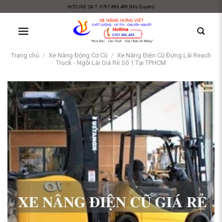
Skip
HOTLINE 24/7 : 0707.886.488 [Ms Quyên]
to
content
Trang chủ
/
Xe Nâng Động Cơ Cũ
/
Xe Nâng Điện Cũ Đứng Lái Reach
Truck - Ngồi Lái Giá Rẻ Số 1 Tại TPHCM