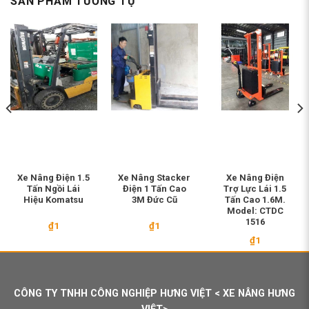
SẢN PHẨM TƯƠNG TỰ
Xe Nâng Điện 1.5
Xe Nâng Stacker
Xe Nâng Điện
Tấn Ngồi Lái
Điện 1 Tấn Cao
Trợ Lực Lái 1.5
Hiệu Komatsu
3M Đức Cũ
Tấn Cao 1.6M.
Model: CTDC
1516
₫
1
₫
1
₫
1
CÔNG TY TNHH CÔNG NGHIỆP HƯNG VIỆT < XE NÂNG HƯNG