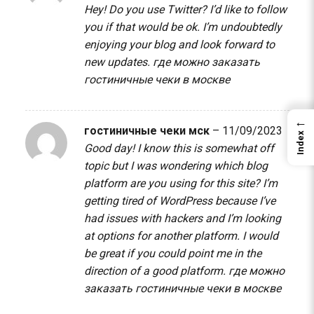
Hey! Do you use Twitter? I’d like to follow
you if that would be ok. I’m undoubtedly
enjoying your blog and look forward to
new updates.
где можно заказать
гостиничные чеки в москве
←
гостиничные чеки мск
–
11/09/2023
Index
Good day! I know this is somewhat off
topic but I was wondering which blog
platform are you using for this site? I’m
getting tired of WordPress because I’ve
had issues with hackers and I’m looking
at options for another platform. I would
be great if you could point me in the
direction of a good platform.
где можно
заказать гостиничные чеки в москве