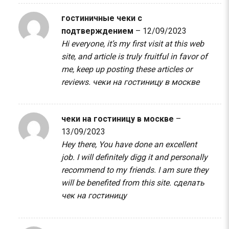
гостиничные чеки с
подтверждением
–
12/09/2023
Hi everyone, it’s my first visit at this web
site, and article is truly fruitful in favor of
me, keep up posting these articles or
reviews.
чеки на гостиницу в москве
чеки на гостиницу в москве
–
13/09/2023
Hey there, You have done an excellent
job. I will definitely digg it and personally
recommend to my friends. I am sure they
will be benefited from this site.
сделать
чек на гостиницу