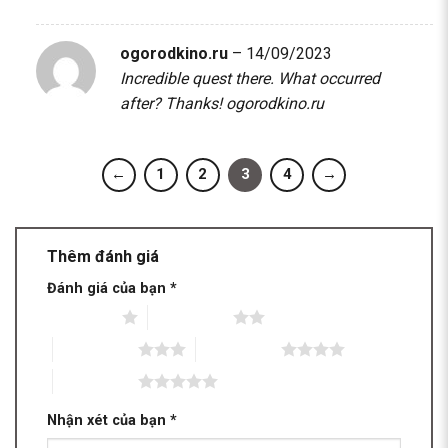
ogorodkino.ru
–
14/09/2023
Incredible quest there. What occurred
after? Thanks!
ogorodkino.ru
←
1
2
3
4
→
Thêm đánh giá
Đánh giá của bạn
*
1 trên 5 sao
2 trên 5 sao
3 trên 5 sao
4 trên 5 sao
5 trên 5 sao
Nhận xét của bạn
*