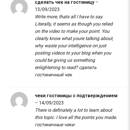
сделать чек на гостиницу
–
13/09/2023
Write more, thats all I have to say.
Literally, it seems as though you relied
on the video to make your point. You
clearly know what youre talking about,
why waste your intelligence on just
posting videos to your blog when you
could be giving us something
enlightening to read?
сделать
гостиничный чек
чеки гостиницы с подтверждением
–
14/09/2023
There is definately a lot to learn about
this topic. I love all the points you made.
гостиничные чеки