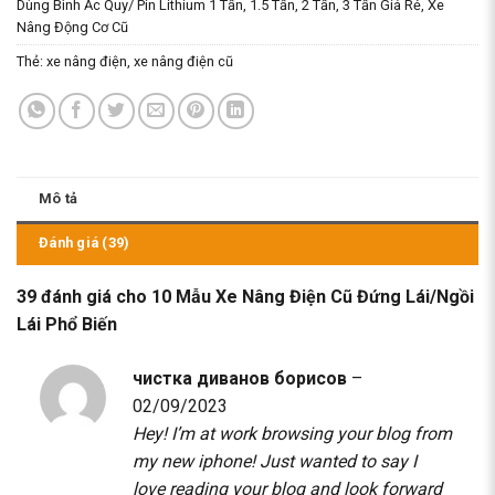
Dùng Bình Ắc Quy/ Pin Lithium 1 Tấn, 1.5 Tấn, 2 Tấn, 3 Tấn Giá Rẻ
,
Xe
Nâng Động Cơ Cũ
Thẻ:
xe nâng điện
,
xe nâng điện cũ
Mô tả
Đánh giá (39)
39 đánh giá cho
10 Mẫu Xe Nâng Điện Cũ Đứng Lái/Ngồi
Lái Phổ Biến
чистка диванов борисов
–
02/09/2023
Hey! I’m at work browsing your blog from
my new iphone! Just wanted to say I
love reading your blog and look forward