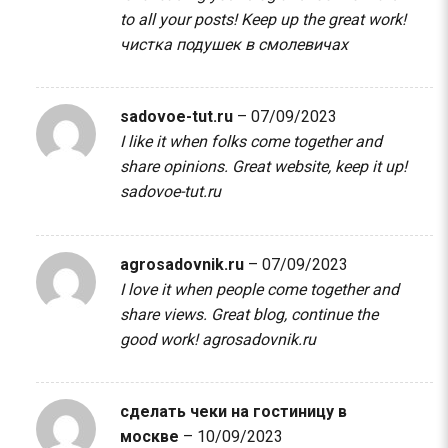
to all your posts! Keep up the great work!
чистка подушек в смолевичах
sadovoe-tut.ru
–
07/09/2023
I like it when folks come together and
share opinions. Great website, keep it up!
sadovoe-tut.ru
agrosadovnik.ru
–
07/09/2023
I love it when people come together and
share views. Great blog, continue the
good work!
agrosadovnik.ru
сделать чеки на гостиницу в
москве
–
10/09/2023