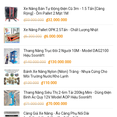
Xe Nâng Bán Tự Động Điện Cũ 3m - 1.5 Tấn [Càng
Rộng] - Ôm Pallet 2 Mặt 1M
Giá
Giá
₫
33.000.000
₫
32.000.000
gốc
hiện
Xe Nâng Pallet OPK 2.5Tấn - Chất Lượng Nhật
là:
tại
Giá
₫33.000.000.
Giá
là:
₫
6.300.000
₫
6.000.000
gốc
hiện
₫32.000.000.
là:
tại
Thang Nâng Trục Đôi 2 Người 10M - Model DAG2100
₫6.300.000.
là:
Hiệu Soonlift
₫6.000.000.
Giá
Giá
₫
140.000.000
₫
130.000.000
gốc
hiện
Bánh Xe Nâng Nylon (Nilon) Trắng - Nhựa Cứng Cho
là:
tại
Môi Trường Nước/Kho Lạnh
₫140.000.000.
là:
Giá
Giá
₫
130.000
₫
110.000
₫130.000.000.
gốc
hiện
Thang Nâng Siêu Thị 2-6m Tải 200kg Mini - Dùng Điện
là:
tại
Bình Ắc Quy 12V. Model AOP Hiệu Soonlift
₫130.000.
là:
Giá
Giá
₫
71.000.000
₫
70.000.000
₫110.000.
gốc
hiện
Càng Giả Xe Nâng - Áo Càng Phụ Nối Dài
là:
tại