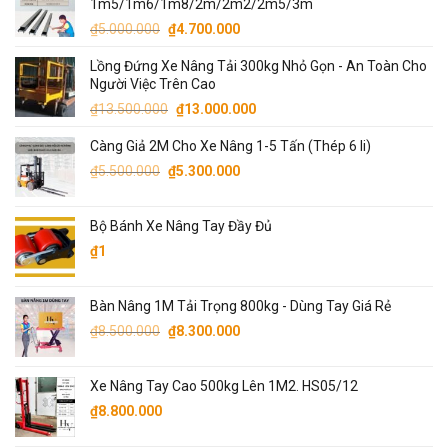
1m5/1m6/1m8/2m/2m2/2m5/3m
₫71.000.000.
là:
Giá
Giá
₫
5.000.000
₫
4.700.000
₫70.000.000.
gốc
hiện
Lồng Đứng Xe Nâng Tải 300kg Nhỏ Gọn - An Toàn Cho
là:
tại
Người Việc Trên Cao
₫5.000.000.
là:
Giá
Giá
₫
13.500.000
₫
13.000.000
₫4.700.000.
gốc
hiện
Càng Giả 2M Cho Xe Nâng 1-5 Tấn (Thép 6 li)
là:
tại
Giá
Giá
₫13.500.000.
là:
₫
5.500.000
₫
5.300.000
gốc
hiện
₫13.000.000.
là:
tại
Bộ Bánh Xe Nâng Tay Đầy Đủ
₫5.500.000.
là:
₫
1
₫5.300.000.
Bàn Nâng 1M Tải Trọng 800kg - Dùng Tay Giá Rẻ
Giá
Giá
₫
8.500.000
₫
8.300.000
gốc
hiện
là:
tại
Xe Nâng Tay Cao 500kg Lên 1M2. HS05/12
₫8.500.000.
là:
₫
8.800.000
₫8.300.000.