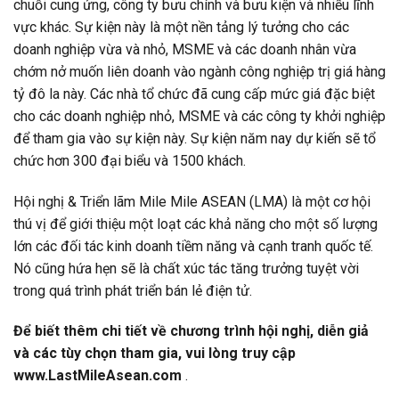
chuỗi cung ứng, công ty bưu chính và bưu kiện và nhiều lĩnh
vực khác. Sự kiện này là một nền tảng lý tưởng cho các
doanh nghiệp vừa và nhỏ, MSME và các doanh nhân vừa
chớm nở muốn liên doanh vào ngành công nghiệp trị giá hàng
tỷ đô la này. Các nhà tổ chức đã cung cấp mức giá đặc biệt
cho các doanh nghiệp nhỏ, MSME và các công ty khởi nghiệp
để tham gia vào sự kiện này. Sự kiện năm nay dự kiến ​​sẽ tổ
chức hơn 300 đại biểu và 1500 khách.
Hội nghị & Triển lãm Mile Mile ASEAN (LMA) là một cơ hội
thú vị để giới thiệu một loạt các khả năng cho một số lượng
lớn các đối tác kinh doanh tiềm năng và cạnh tranh quốc tế.
Nó cũng hứa hẹn sẽ là chất xúc tác tăng trưởng tuyệt vời
trong quá trình phát triển bán lẻ điện tử.
Để biết thêm chi tiết về chương trình hội nghị, diễn giả
và các tùy chọn tham gia, vui lòng truy cập
www.LastMileAsean.com
.