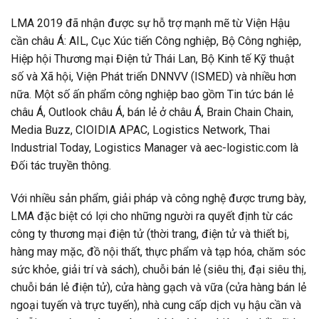
LMA 2019 đã nhận được sự hỗ trợ mạnh mẽ từ Viện Hậu
cần châu Á: AIL, Cục Xúc tiến Công nghiệp, Bộ Công nghiệp,
Hiệp hội Thương mại Điện tử Thái Lan, Bộ Kinh tế Kỹ thuật
số và Xã hội, Viện Phát triển DNNVV (ISMED) và nhiều hơn
nữa. Một số ấn phẩm công nghiệp bao gồm Tin tức bán lẻ
châu Á, Outlook châu Á, bán lẻ ở châu Á, Brain Chain Chain,
Media Buzz, CIOIDIA APAC, Logistics Network, Thai
Industrial Today, Logistics Manager và aec-logistic.com là
Đối tác truyền thông.
Với nhiều sản phẩm, giải pháp và công nghệ được trưng bày,
LMA đặc biệt có lợi cho những người ra quyết định từ các
công ty thương mại điện tử (thời trang, điện tử và thiết bị,
hàng may mặc, đồ nội thất, thực phẩm và tạp hóa, chăm sóc
sức khỏe, giải trí và sách), chuỗi bán lẻ (siêu thị, đại siêu thị,
chuỗi bán lẻ điện tử), cửa hàng gạch và vữa (cửa hàng bán lẻ
ngoại tuyến và trực tuyến), nhà cung cấp dịch vụ hậu cần và