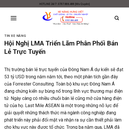
Skip
HOTLINE 24/7 : 0707.886.488 [Ms Quyên]
to
content
TIN XE NÂNG
Hội Nghị LMA Triển Lãm Phân Phối Bán
Lẻ Trực Tuyến
Thị trường bán lẻ trực tuyến của Đông Nam Á dự kiến ​​sẽ đạt
53 tỷ USD trong năm năm tới, theo một phân tích gần đây
của Forrester Consulting. Toàn bộ khu vực Đông Nam Á
đang chứng kiến ​​sự bùng nổ trong lĩnh vực thương mại điện
tử. Ngày càng có nhiều chuỗi bán lẻ cũng mở cửa hàng điện
tử của họ. Last Mile ASEAN là một trong những nỗ lực để
giải quyết những thách thức mà ngành công nghiệp đang
phát triển này phải đối mặt và nhận ra sự cần thiết phải làm
cho khu vực này được tổ chức. Trong ba năm qua, LMA đã