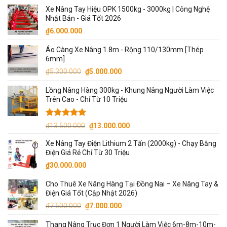
Xe Nâng Tay Hiệu OPK 1500kg - 3000kg | Công Nghệ
Nhật Bản - Giá Tốt 2026
₫
6.000.000
Áo Càng Xe Nâng 1.8m - Rộng 110/130mm [Thép
6mm]
Giá
Giá
₫
5.300.000
₫
5.000.000
gốc
hiện
Lồng Nâng Hàng 300kg - Khung Nâng Người Làm Việc
là:
tại
Trên Cao - Chỉ Từ 10 Triệu
₫5.300.000.
là:
₫5.000.000.
Được xếp
Giá
Giá
₫
13.500.000
₫
13.000.000
hạng
5.00
gốc
hiện
5 sao
Xe Nâng Tay Điện Lithium 2 Tấn (2000kg) - Chạy Bằng
là:
tại
Điện Giá Rẻ Chỉ Từ 30 Triệu
₫13.500.000.
là:
₫
30.000.000
₫13.000.000.
Cho Thuê Xe Nâng Hàng Tại Đồng Nai – Xe Nâng Tay &
Điện Giá Tốt (Cập Nhật 2026)
Giá
Giá
₫
7.500.000
₫
7.000.000
gốc
hiện
Thang Nâng Trục Đơn 1 Người Làm Việc 6m-8m-10m-
là:
tại