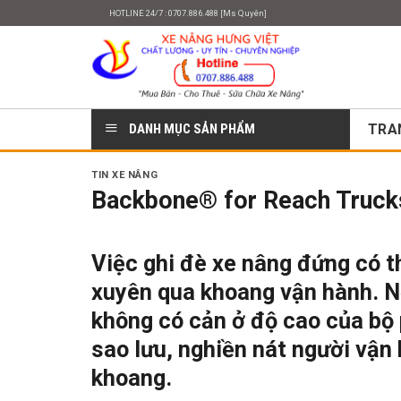
Skip
HOTLINE 24/7 : 0707.886.488 [Ms Quyên]
to
content
DANH MỤC SẢN PHẨM
TRA
TIN XE NÂNG
Backbone® for Reach Trucks
Việc ghi đè xe nâng đứng có t
xuyên qua khoang vận hành. Nế
không có cản ở độ cao của bộ 
sao lưu, nghiền nát người vận
khoang.