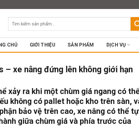
Assign a menu in Theme Option
Tìm
kiếm:
NG CHỦ
GIỚI THIỆU
SẢN PHẨM
DỊCH VỤ
 – xe nâng đứng lên không giới hạn
hể xảy ra khi một chùm giá ngang có th
u không có pallet hoặc kho trên sàn, v
phận bảo vệ trên cao, xe nâng có thể tự
 hành giữa chùm giá và phía trước của