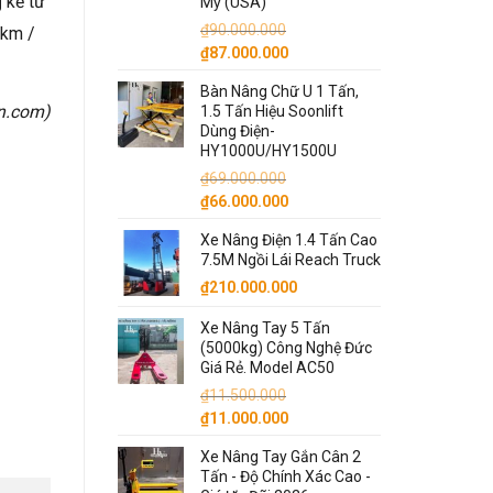
g
kể từ
Mỹ (USA)
₫
90.000.000
 km /
Giá
Giá
₫
87.000.000
gốc
hiện
Bàn Nâng Chữ U 1 Tấn,
là:
tại
on.com
)
1.5 Tấn Hiệu Soonlift
₫90.000.000.
là:
Dùng Điện-
₫87.000.000.
HY1000U/HY1500U
₫
69.000.000
Giá
Giá
₫
66.000.000
gốc
hiện
Xe Nâng Điện 1.4 Tấn Cao
là:
tại
7.5M Ngồi Lái Reach Truck
₫69.000.000.
là:
₫
210.000.000
₫66.000.000.
Xe Nâng Tay 5 Tấn
(5000kg) Công Nghệ Đức
Giá Rẻ. Model AC50
₫
11.500.000
Giá
Giá
₫
11.000.000
gốc
hiện
Xe Nâng Tay Gắn Cân 2
là:
tại
Tấn - Độ Chính Xác Cao -
₫11.500.000.
là: