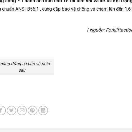
ng sống
Thanh an toàn cho xe tải tầm với và xe tải đối trọn
êu chuẩn ANSI B56.1 , cung cấp bảo vệ chống va chạm lên đến 1,6
( Nguồn:
Forkliftacti
 nâng đứng có bảo vệ phía
sau