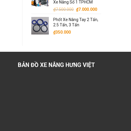
Xe Nâng Số 1 TPHCM
Giá
Giá
₫
7.500.000
₫
7.000.000
gốc
hiện
Phốt Xe Nâng Tay 2 Tấn,
là:
tại
2.5 Tấn, 3 Tấn
₫7.500.000.
là:
₫
350.000
₫7.000.000.
BẢN ĐỒ XE NÂNG HƯNG VIỆT