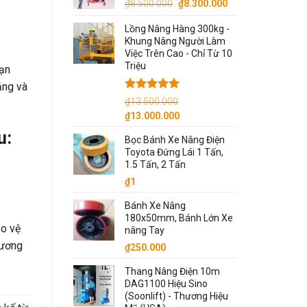
Giá
Giá
₫
8.500.000
₫
8.300.000
gốc
hiện
Lồng Nâng Hàng 300kg -
là:
tại
Khung Nâng Người Làm
₫8.500.000.
là:
Việc Trên Cao - Chỉ Từ 10
₫8.300.000.
Triệu
nạn
ặng và
Được xếp
₫
13.500.000
hạng
5.00
Giá
Giá
₫
13.000.000
5 sao
gốc
hiện
u:
Bọc Bánh Xe Nâng Điện
là:
tại
Toyota Đứng Lái 1 Tấn,
₫13.500.000.
là:
1.5 Tấn, 2 Tấn
₫13.000.000.
₫
1
Bánh Xe Nâng
180x50mm, Bánh Lớn Xe
ảo vệ
nâng Tay
hương
₫
250.000
Thang Nâng Điện 10m
DAG1100 Hiệu Sino
(Soonlift) - Thương Hiệu