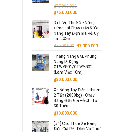
₫7.900.000.
₫
77.000.000
Giá
Giá
₫
76.000.000
gốc
hiện
Dịch Vụ Thuê Xe Nâng
là:
tại
Đứng Lái Chạy Điện & Xe
₫77.000.000.
là:
Nâng Tay Điện Giá Rẻ, Uy
₫76.000.000.
Tín 2026
Giá
Giá
₫
7.500.000
₫
7.000.000
gốc
hiện
Thang Nâng 8M, Khung
là:
tại
Nâng Di Động
₫7.500.000.
là:
GTWY801/GTWY802
₫7.000.000.
(Làm Việc 10m)
₫
80.000.000
Xe Nâng Tay Điện Lithium
2 Tấn (2000kg) - Chạy
Bằng Điện Giá Rẻ Chỉ Từ
30 Triệu
₫
30.000.000
[#1] Cho Thuê Xe Nâng
Điện Giá Rẻ - Dịch Vụ Thuê