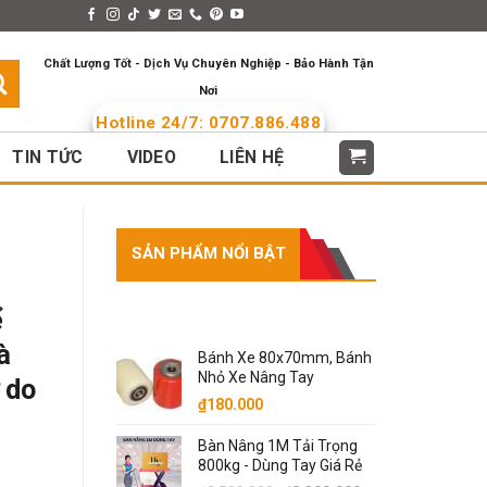
s > Menus
Languages
Chất Lượng Tốt - Dịch Vụ Chuyên Nghiệp - Bảo Hành Tận
Nơi
Hotline 24/7: 0707.886.488
TIN TỨC
VIDEO
LIÊN HỆ
SẢN PHẨM NỔI BẬT
SẢN PHẨM NỔI BẬT
ể
à
Bánh Xe 80x70mm, Bánh
Nhỏ Xe Nâng Tay
 do
₫
180.000
Bàn Nâng 1M Tải Trọng
800kg - Dùng Tay Giá Rẻ