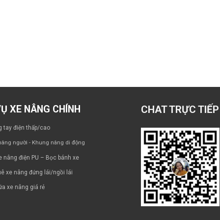
VỤ XE NÂNG CHÍNH
CHAT TRỰC TIẾP
 tay điện thấp/cao
âng người - Khung nâng di động
e nâng điện PU – Bọc bánh xe
ê xe nâng đứng lái/ngồi lái
a xe nâng giá rẻ