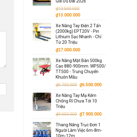
Giá Ưu Đãi 2026
₫11.000.000.
₫
13.500.000
Giá
Giá
₫
13.000.000
gốc
hiện
Xe Nâng Tay Điện 2 Tấn
là:
tại
(2000kg) EPT20V - Pin
₫13.500.000.
là:
Lithium Sạc Nhanh - Chỉ
₫13.000.000.
Từ 20 Triệu
₫
27.000.000
Xe Nâng Mặt Bàn 500kg
Cao 880-900mm. WP500/
TT500 - Trung Chuyển
Khuôn Mẫu
Giá
Giá
₫
6.700.000
₫
6.500.000
gốc
hiện
Xe Nâng Tay Mạ Kẽm
là:
tại
Chống Rỉ Chưa Tới 10
₫6.700.000.
là:
Triệu
₫6.500.000.
Giá
Giá
₫
9.000.000
₫
7.900.000
gốc
hiện
Thang Nâng Trục Đơn 1
là:
tại
Người Làm Việc 6m-8m-
₫9.000.000.
là:
10m-12m