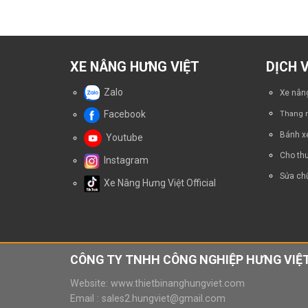
XE NÂNG HƯNG VIỆT
DỊCH 
Zalo
Xe nâng
Facebook
Thang n
Bánh x
Youtube
Cho thu
Instagram
Sửa chữ
Xe Nâng Hưng Việt Official
CÔNG TY TNHH CÔNG NGHIỆP HƯNG VIỆT
Website:
www.thietbinanghungviet.com
Email :
sales2.hungviet@gmail.com