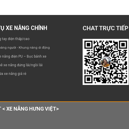
VỤ XE NÂNG CHÍNH
CHAT TRỰC TIẾP
 tay điện thấp/cao
âng người - Khung nâng di động
e nâng điện PU – Bọc bánh xe
ê xe nâng đứng lái/ngồi lái
a xe nâng giá rẻ
 < XE NÂNG HƯNG VIỆT>