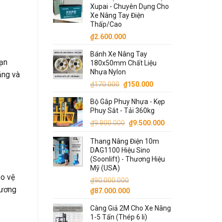
Xupai - Chuyên Dụng Cho
Xe Nâng Tay Điện
Thấp/Cao
₫
2.600.000
Bánh Xe Nâng Tay
nạn
180x50mm Chất Liệu
Nhựa Nylon
ặng và
Giá
Giá
₫
170.000
₫
150.000
gốc
hiện
Bộ Gắp Phuy Nhựa - Kẹp
là:
tại
Phuy Sắt - Tải 360kg
₫170.000.
là:
Giá
Giá
₫
9.800.000
₫
9.500.000
₫150.000.
gốc
hiện
Thang Nâng Điện 10m
là:
tại
DAG1100 Hiệu Sino
₫9.800.000.
là:
(Soonlift) - Thương Hiệu
₫9.500.000.
Mỹ (USA)
ảo vệ
₫
90.000.000
hương
Giá
Giá
₫
87.000.000
gốc
hiện
Càng Giả 2M Cho Xe Nâng
là:
tại
1-5 Tấn (Thép 6 li)
₫90.000.000.
là: