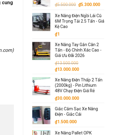
g cung
Giá
Giá
₫
5.500.000
₫
5.300.000
₫87.000.000.
gốc
hiện
Xe Nâng Điện Ngồi Lái Cũ
là:
tại
6M Trọng Tải 2.5 Tấn - Giá
₫5.500.000.
là:
Kệ Cao
₫5.300.000.
₫
1
Xe Nâng Tay Gắn Cân 2
on.com
)
Tấn - Độ Chính Xác Cao -
Giá Ưu Đãi 2026
₫
13.500.000
Giá
Giá
₫
13.000.000
gốc
hiện
Xe Nâng Điện Thấp 2 Tấn
là:
tại
(2000kg) - Pin Lithium
₫13.500.000.
là:
48V Chạy Điện Giá Rẻ
₫13.000.000.
₫
30.000.000
Giắc Cắm Sạc Xe Nâng
Điện - Giắc Cái
₫
1.500.000
Xe Nâng Pallet OPK