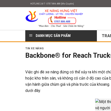
Skip
HOTLINE 24/7 : 0707.886.488 [Ms Quyên]
to
content
DANH MỤC SẢN PHẨM
TRA
TIN XE NÂNG
Backbone® for Reach Trucks
Việc ghi đè xe nâng đứng có thể xảy ra khi một c
hoặc kho trên sàn, và không có cản ở độ cao của b
vận hành giữa chùm giá và phía trước của khoang.
dưới đây.