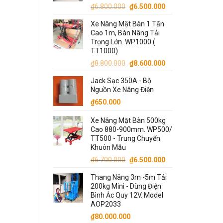
Giá
Giá
₫
6.800.000
₫
6.500.000
gốc
hiện
Xe Nâng Mặt Bàn 1 Tấn
là:
tại
Cao 1m, Bàn Nâng Tải
₫6.800.000.
là:
Trọng Lớn. WP1000 (
₫6.500.000.
TT1000)
Giá
Giá
₫
8.800.000
₫
8.600.000
gốc
hiện
Jack Sạc 350A - Bộ
là:
tại
Nguồn Xe Nâng Điện
₫8.800.000.
là:
₫
650.000
₫8.600.000.
Xe Nâng Mặt Bàn 500kg
Cao 880-900mm. WP500/
TT500 - Trung Chuyển
Khuôn Mẫu
Giá
Giá
₫
6.700.000
₫
6.500.000
gốc
hiện
Thang Nâng 3m -5m Tải
là:
tại
200kg Mini - Dùng Điện
₫6.700.000.
là:
Bình Ắc Quy 12V. Model
₫6.500.000.
AOP2033
₫
80.000.000