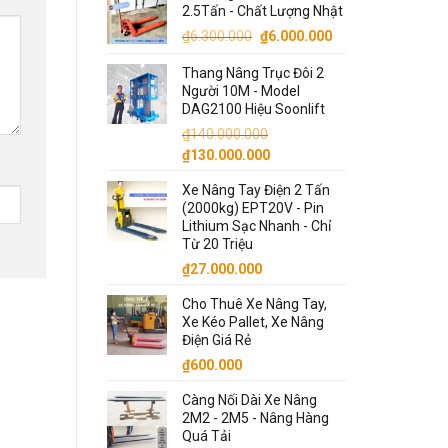
2.5Tấn - Chất Lượng Nhật
Giá
Giá
₫
6.300.000
₫
6.000.000
gốc
hiện
Thang Nâng Trục Đôi 2
là:
tại
Người 10M - Model
₫6.300.000.
là:
DAG2100 Hiệu Soonlift
₫6.000.000.
₫
140.000.000
Giá
Giá
₫
130.000.000
gốc
hiện
Xe Nâng Tay Điện 2 Tấn
là:
tại
(2000kg) EPT20V - Pin
₫140.000.000.
là:
Lithium Sạc Nhanh - Chỉ
₫130.000.000.
Từ 20 Triệu
₫
27.000.000
Cho Thuê Xe Nâng Tay,
Xe Kéo Pallet, Xe Nâng
Điện Giá Rẻ
₫
600.000
Càng Nối Dài Xe Nâng
2M2 - 2M5 - Nâng Hàng
Quá Tải