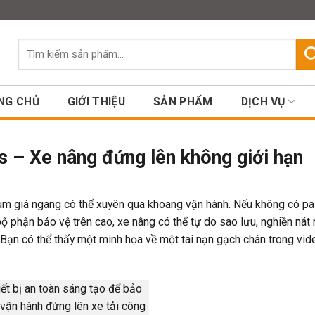
Assign a menu in Theme Option
Tìm
kiếm:
NG CHỦ
GIỚI THIỆU
SẢN PHẨM
DỊCH VỤ
 – Xe nâng đứng lên không giới hạn
hùm giá ngang có thể xuyên qua khoang vận hành. Nếu không có pal
ộ phận bảo vệ trên cao, xe nâng có thể tự do sao lưu, nghiền nát
 Bạn có thể thấy một minh họa về một tai nạn gạch chân trong vid