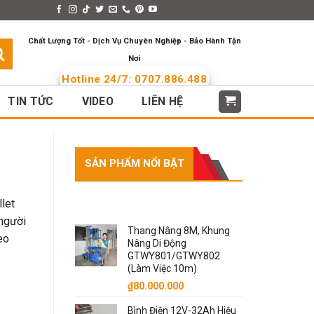
s > Menus
Languages
Chất Lượng Tốt - Dịch Vụ Chuyên Nghiệp - Bảo Hành Tận
Nơi
Hotline 24/7: 0707.886.488
TIN TỨC
VIDEO
LIÊN HỆ
SẢN PHẨM NỔI BẬT
SẢN PHẨM NỔI BẬT
let
 người
Thang Nâng 8M, Khung
eo
Nâng Di Động
GTWY801/GTWY802
(Làm Việc 10m)
₫
80.000.000
Bình Điện 12V-32Ah Hiệu