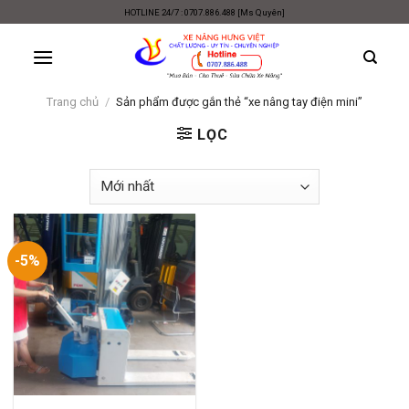
Skip
HOTLINE 24/7 : 0707.886.488 [Ms Quyên]
to
content
Trang chủ
/
Sản phẩm được gắn thẻ “xe nâng tay điện mini”
LỌC
-5%