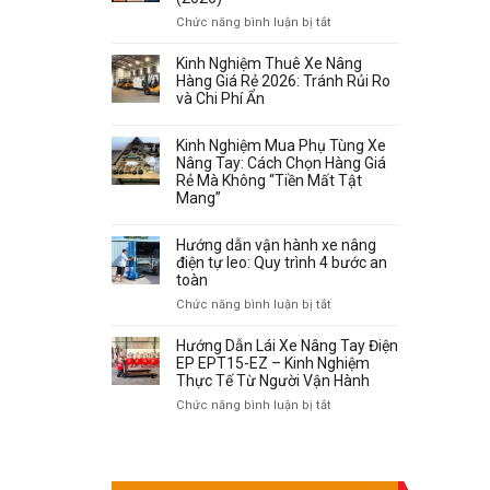
ở
Chức năng bình luận bị tắt
Bảng
Giá
Kinh Nghiệm Thuê Xe Nâng
Xe
Hàng Giá Rẻ 2026: Tránh Rủi Ro
Nâng
và Chi Phí Ẩn
Hưng
Việt
Kinh Nghiệm Mua Phụ Tùng Xe
–
Nâng Tay: Cách Chọn Hàng Giá
Xe
Rẻ Mà Không “Tiền Mất Tật
Nâng
Mang”
Tay,
Nâng
Hướng dẫn vận hành xe nâng
Điện,
điện tự leo: Quy trình 4 bước an
Ngồi
toàn
Lái
(2026)
ở
Chức năng bình luận bị tắt
Hướng
dẫn
Hướng Dẫn Lái Xe Nâng Tay Điện
vận
EP EPT15-EZ – Kinh Nghiệm
hành
Thực Tế Từ Người Vận Hành
xe
ở
Chức năng bình luận bị tắt
nâng
Hướng
TRANG FACEBOOK
điện
Dẫn
tự
Lái
leo:
Xe
Quy