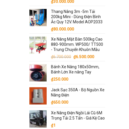
₫
30.000.000
Thang Nâng 3m -5m Tải
200kg Mini - Dùng Điện Bình
Ắc Quy 12V. Model AOP2033
₫
80.000.000
Xe Nâng Mặt Bàn 500kg Cao
880-900mm. WP500/ TT500
- Trung Chuyển Khuôn Mẫu
Giá
Giá
₫
6.700.000
₫
6.500.000
gốc
hiện
Bánh Xe Nâng 180x50mm,
là:
tại
Bánh Lớn Xe nâng Tay
₫6.700.000.
là:
₫
250.000
₫6.500.000.
Jack Sạc 350A - Bộ Nguồn Xe
Nâng Điện
₫
650.000
Xe Nâng Điện Ngồi Lái Cũ 6M
Trọng Tải 2.5 Tấn - Giá Kệ Cao
₫
1