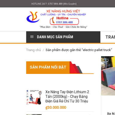
Skip
HOTLINE 24/7 : 0707.886.488 [Ms Quyên]
to
content
DANH MỤC SẢN PHẨM
TRA
Trang chủ
/
Sản phẩm được gắn thẻ “electric pallet truck”
SẢN PHẨM NỔI BẬT
SẢN PHẨM
Xe Nâng Tay Điện Lithium 2
Tấn (2000kg) - Chạy Bằng
Điện Giá Rẻ Chỉ Từ 30 Triệu
₫
30.000.000
Xe N