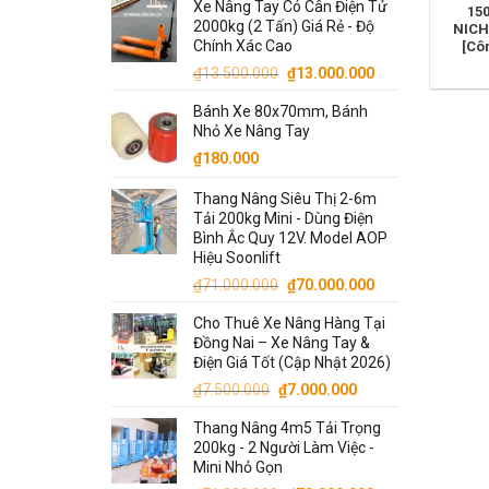
Xe Nâng Tay Có Cân Điện Tử
150
2000kg (2 Tấn) Giá Rẻ - Độ
NICH
Chính Xác Cao
[Cô
Giá
Giá
₫
13.500.000
₫
13.000.000
gốc
hiện
Bánh Xe 80x70mm, Bánh
là:
tại
Nhỏ Xe Nâng Tay
₫13.500.000.
là:
₫
180.000
₫13.000.000.
Thang Nâng Siêu Thị 2-6m
Tải 200kg Mini - Dùng Điện
Bình Ắc Quy 12V. Model AOP
Hiệu Soonlift
Giá
Giá
₫
71.000.000
₫
70.000.000
gốc
hiện
Cho Thuê Xe Nâng Hàng Tại
là:
tại
Đồng Nai – Xe Nâng Tay &
₫71.000.000.
là:
Điện Giá Tốt (Cập Nhật 2026)
₫70.000.000.
Giá
Giá
₫
7.500.000
₫
7.000.000
gốc
hiện
Thang Nâng 4m5 Tải Trọng
là:
tại
200kg - 2 Người Làm Việc -
₫7.500.000.
là:
Mini Nhỏ Gọn
₫7.000.000.