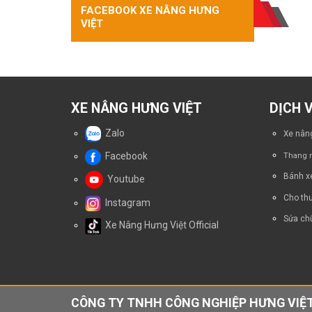
Nâng
FACEBOOK XE NÂNG HƯNG
trình
Tay
VIỆT
4
Điện
bước
EP
an
EPT15-
toàn
EZ
–
Kinh
Nghiệm
XE NÂNG HƯNG VIỆT
DỊCH 
Thực
Tế
Zalo
Xe nâng
Từ
Người
Facebook
Thang n
Vận
Hành
Bánh x
Youtube
Cho thu
Instagram
Sửa chữ
Xe Nâng Hưng Việt Official
CÔNG TY TNHH CÔNG NGHIỆP HƯNG VIỆT