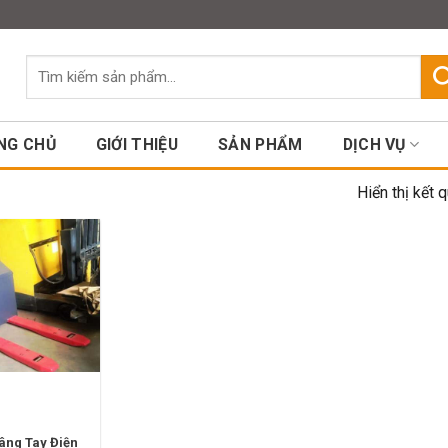
Assign a menu in Theme Option
Tìm
kiếm:
NG CHỦ
GIỚI THIỆU
SẢN PHẨM
DỊCH VỤ
Hiển thị kết 
âng Tay Điện