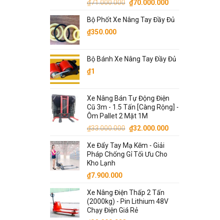
Giá
Giá
₫
71.000.000
₫
70.000.000
gốc
hiện
Bộ Phốt Xe Nâng Tay Đầy Đủ
là:
tại
₫
350.000
₫71.000.000.
là:
₫70.000.000.
Bộ Bánh Xe Nâng Tay Đầy Đủ
₫
1
Xe Nâng Bán Tự Động Điện
Cũ 3m - 1.5 Tấn [Càng Rộng] -
Ôm Pallet 2 Mặt 1M
Giá
Giá
₫
33.000.000
₫
32.000.000
gốc
hiện
Xe Đẩy Tay Mạ Kẽm - Giải
là:
tại
Pháp Chống Gỉ Tối Ưu Cho
₫33.000.000.
là:
Kho Lạnh
₫32.000.000.
₫
7.900.000
Xe Nâng Điện Thấp 2 Tấn
(2000kg) - Pin Lithium 48V
Chạy Điện Giá Rẻ