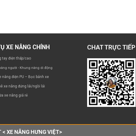
VỤ XE NÂNG CHÍNH
CHAT TRỰC TIẾP
 tay điện thấp/cao
âng người - Khung nâng di động
e nâng điện PU – Bọc bánh xe
ê xe nâng đứng lái/ngồi lái
a xe nâng giá rẻ
 < XE NÂNG HƯNG VIỆT>