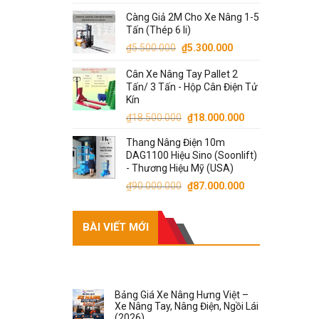
Càng Giả 2M Cho Xe Nâng 1-5
Tấn (Thép 6 li)
Giá
Giá
₫
5.500.000
₫
5.300.000
gốc
hiện
Cân Xe Nâng Tay Pallet 2
là:
tại
Tấn/ 3 Tấn - Hộp Cân Điện Tử
₫5.500.000.
là:
Kín
₫5.300.000.
Giá
Giá
₫
18.500.000
₫
18.000.000
gốc
hiện
Thang Nâng Điện 10m
là:
tại
DAG1100 Hiệu Sino (Soonlift)
₫18.500.000.
là:
- Thương Hiệu Mỹ (USA)
₫18.000.000.
Giá
Giá
₫
90.000.000
₫
87.000.000
gốc
hiện
là:
tại
BÀI VIẾT MỚI
₫90.000.000.
là:
₫87.000.000.
RECENT POSTS
Bảng Giá Xe Nâng Hưng Việt –
Xe Nâng Tay, Nâng Điện, Ngồi Lái
(2026)