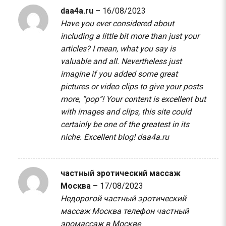
daa4a.ru
–
16/08/2023
Have you ever considered about
including a little bit more than just your
articles? I mean, what you say is
valuable and all. Nevertheless just
imagine if you added some great
pictures or video clips to give your posts
more, “pop”! Your content is excellent but
with images and clips, this site could
certainly be one of the greatest in its
niche. Excellent blog!
daa4a.ru
частный эротический массаж
Москва
–
17/08/2023
Недорогой частный эротический
массаж Москва телефон
частный
эромассаж в Москве