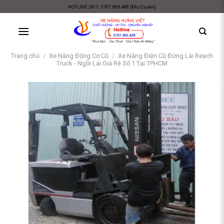
Skip
HOTLINE 24/7 : 0707.886.488 [Ms Quyên]
to
content
Trang chủ
/
Xe Nâng Động Cơ Cũ
/
Xe Nâng Điện Cũ Đứng Lái Reach
Truck - Ngồi Lái Giá Rẻ Số 1 Tại TPHCM