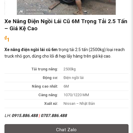
Xe Nâng Điện Ngồi Lái Cũ 6M Trọng Tải 2.5 Tấn
– Giá Kệ Cao
₫
1
Xe nâng điện ngồi lái cũ 6m
trọng tải 2.5 tấn (2500kg) loại reach
truck nhỏ gọn, dùng cho lối đi hẹp lấy hàng trên giá kệ cao.
Tải trọng nâng:
2500kg
Động cơ:
Điện ngồi lái
Nâng cao nhất:
6M
Càng nâng:
1070/1220 MM
Xuất xứ:
Nissan – Nhật Bản
LH:
0915.886.488
|
0707.886.488
Chat Zalo