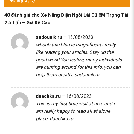
Đánh giá (40)
40 đánh giá cho
Xe Nâng Điện Ngồi Lái Cũ 6M Trọng Tải
2.5 Tấn – Giá Kệ Cao
sadounik.ru
–
13/08/2023
whoah this blog is magnificent i really
like reading your articles. Stay up the
good work! You realize, many individuals
are hunting around for this info, you can
help them greatly.
sadounik.ru
daachka.ru
–
16/08/2023
This is my first time visit at here and i
am really happy to read all at alone
place.
daachka.ru