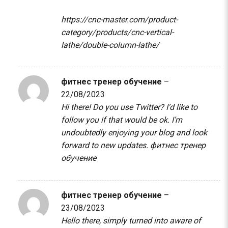
https://cnc-master.com/product-
category/products/cnc-vertical-
lathe/double-column-lathe/
фитнес тренер обучение
–
22/08/2023
Hi there! Do you use Twitter? I’d like to
follow you if that would be ok. I’m
undoubtedly enjoying your blog and look
forward to new updates.
фитнес тренер
обучение
фитнес тренер обучение
–
23/08/2023
Hello there, simply turned into aware of