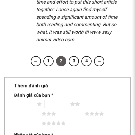
time and effort to put this short article
together. I once again find myself
spending a significant amount of time
both reading and commenting. But so
what, it was still worth it!
www sexy
animal video com
←
1
2
3
4
→
Thêm đánh giá
Đánh giá của bạn
*
1 trên 5 sao
2 trên 5 sao
3 trên 5 sao
4 trên 5 sao
5 trên 5 sao