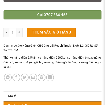
Gọi 0707.886.488
Xe Nâng Điện Ngồi Lái Cũ 6M Trọng Tải 2.5 Tấn - Giá Kệ Cao s
THÊM VÀO GIỎ HÀNG
Danh mục:
Xe Nâng Điện Cũ Đứng Lái Reach Truck - Ngồi Lái Giá Rẻ Số 1
Tại TPHCM
Thẻ:
xe nâng điện 2.5 tấn
,
xe nâng điện 2500kg
,
xe nâng điện 6m
,
xe nâng
điện cũ
,
xe nâng điện ngồi lái
,
xe nâng điện ngồi lái 6m
,
xe nâng điện ngồi
lái cũ
Mô tả