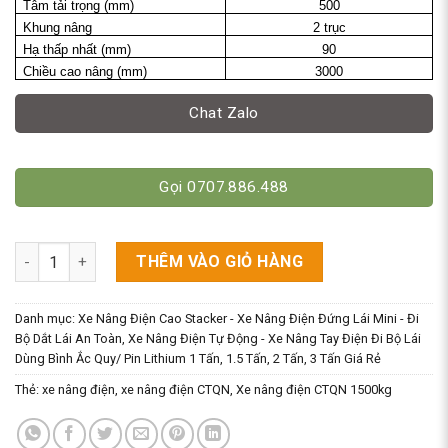
Tâm tải trọng (mm)
500
Khung nâng
2 trục
Hạ thấp nhất (mm)
90
Chiều cao nâng (mm)
3000
Chat Zalo
Gọi 0707.886.488
Xe Nâng Điện 2 Tấn Cao 3M CTQ/CDDA - Có Bệ Đứng Lái số lư
THÊM VÀO GIỎ HÀNG
Danh mục:
Xe Nâng Điện Cao Stacker - Xe Nâng Điện Đứng Lái Mini - Đi
Bộ Dắt Lái An Toàn
,
Xe Nâng Điện Tự Động - Xe Nâng Tay Điện Đi Bộ Lái
Dùng Bình Ắc Quy/ Pin Lithium 1 Tấn, 1.5 Tấn, 2 Tấn, 3 Tấn Giá Rẻ
Thẻ:
xe nâng điện
,
xe nâng điện CTQN
,
Xe nâng điện CTQN 1500kg