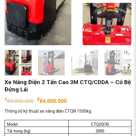
Xe Nâng Điện 2 Tấn Cao 3M CTQ/CDDA – Có Bệ
Đứng Lái
Giá
Giá
₫
₫
85.000.000
84.000.000
gốc
hiện
Thông số kỹ thuật xe nâng điện CTQN 1500kg:
là:
tại
₫85.000.000.
là:
Model
CTQ20/30
₫84.000.000.
Tải trọng (kg)
2000