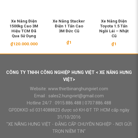
Xe Nâng Điện
Xe Nâng Stacker
Xe Nâng Điện
1500kg Cao 3M
Điện 1 Tấn Cao
Toyota 1.5 Tấn
Hiệu TCM Đã
3M Đức Cũ
Ngồi Lái – Nhật
Qua Sử Dụng
Cũ
₫
1
₫
120.000.000
₫
1
CÔNG TY TNHH CÔNG NGHIỆP HƯNG VIỆT < XE NÂNG HƯNG
VIỆT>
Website:
www.thietbinanghungviet.com
Email :
sales2.hungviet@gmail.com
Hotline 24/7 :
0915.886.488
|
0707.886.488
GPDDKKD số 0314088823 được sở KH-ĐT TP. HCM cấp ngày
31/10/2016
"XE NÂNG HƯNG VIỆT - ĐẲNG CẤP CHUYÊN NGHIỆP - NƠI GỬI
TRỌN NIỀM TIN"