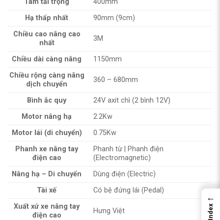
Tâm tải trọng
400mm
Hạ thấp nhất
90mm (9cm)
Chiều cao nâng cao
3M
nhất
Chiều dài càng nâng
1150mm
Chiều rộng càng nâng
360 – 680mm
dịch chuyển
Bình ắc quy
24V axit chì (2 bình 12V)
Motor nâng hạ
2.2Kw
Motor lái (di chuyển)
0.75Kw
Phanh xe nâng tay
Phanh từ | Phanh điện
điện cao
(Electromagnetic)
Nâng hạ – Di chuyển
Dùng điện (Electric)
Tài xế
Có bệ đứng lái (Pedal)
←
Xuất xứ xe nâng tay
Index
Hưng Việt
điện cao