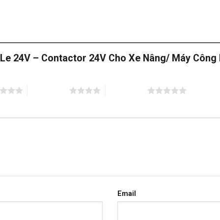
Rơ Le 24V – Contactor 24V Cho Xe Nâng/ Máy Công
4 trên 5 sao
5 trên 5 sao
Email