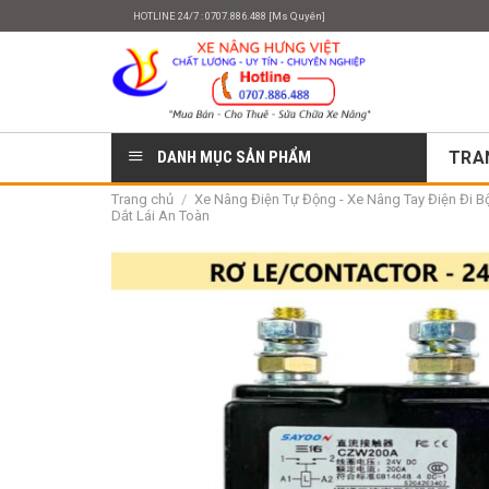
Skip
HOTLINE 24/7 : 0707.886.488 [Ms Quyên]
to
content
DANH MỤC SẢN PHẨM
TRA
Trang chủ
/
Xe Nâng Điện Tự Động - Xe Nâng Tay Điện Đi Bộ 
Dắt Lái An Toàn