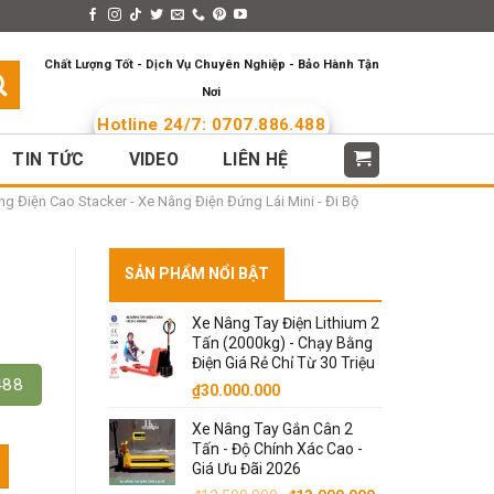
s > Menus
Languages
Chất Lượng Tốt - Dịch Vụ Chuyên Nghiệp - Bảo Hành Tận
Nơi
Hotline 24/7: 0707.886.488
TIN TỨC
VIDEO
LIÊN HỆ
g Điện Cao Stacker - Xe Nâng Điện Đứng Lái Mini - Đi Bộ
SẢN PHẨM NỔI BẬT
Xe Nâng Tay Điện Lithium 2
Tấn (2000kg) - Chạy Bằng
Điện Giá Rẻ Chỉ Từ 30 Triệu
488
₫
30.000.000
Xe Nâng Tay Gắn Cân 2
Tấn - Độ Chính Xác Cao -
y Công Nghiệp số lượng
Giá Ưu Đãi 2026