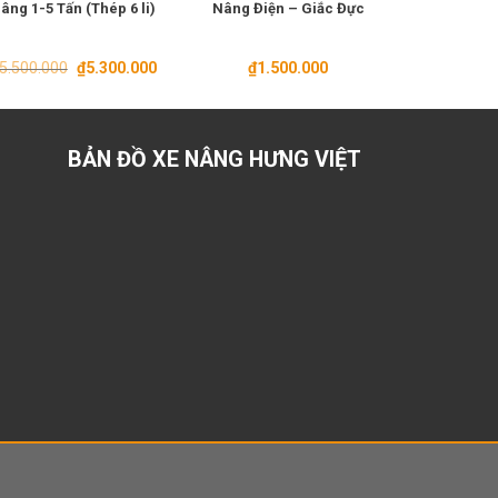
âng 1-5 Tấn (Thép 6 li)
Nâng Điện – Giắc Đực
– Cho Xe
St
Giá
Giá
5.500.000
₫
5.300.000
₫
1.500.000
gốc
hiện
là:
tại
₫5.500.000.
là:
₫5.300.000.
BẢN ĐỒ XE NÂNG HƯNG VIỆT