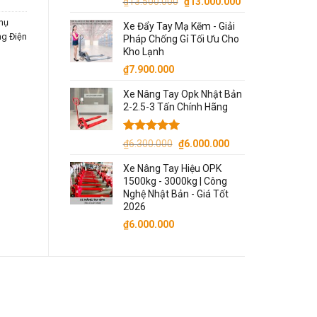
Giá
Giá
₫
13.500.000
₫
13.000.000
gốc
hiện
hụ
Xe Đẩy Tay Mạ Kẽm - Giải
là:
tại
ng Điện
Pháp Chống Gỉ Tối Ưu Cho
₫13.500.000.
là:
Kho Lạnh
₫13.000.000.
₫
7.900.000
Xe Nâng Tay Opk Nhật Bản
2-2.5-3 Tấn Chính Hãng
Được xếp
Giá
Giá
₫
6.300.000
₫
6.000.000
hạng
5.00
gốc
hiện
5 sao
Xe Nâng Tay Hiệu OPK
là:
tại
1500kg - 3000kg | Công
₫6.300.000.
là:
Nghệ Nhật Bản - Giá Tốt
₫6.000.000.
2026
₫
6.000.000