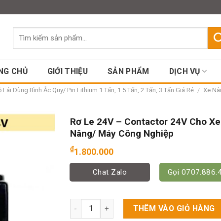
Assign a menu in Theme Option
Tìm
kiếm:
NG CHỦ
GIỚI THIỆU
SẢN PHẨM
DỊCH VỤ
Lái Dùng Bình Ắc Quy/ Pin Lithium 1 Tấn, 1.5 Tấn, 2 Tấn, 3 Tấn Giá Rẻ
/
Xe Nân
Rơ Le 24V – Contactor 24V Cho Xe
Nâng/ Máy Công Nghiệp
₫
1.800.000
Chat Zalo
Gọi 0707.886.
Rơ Le 24V - Contactor 24V Cho Xe Nâng/ Má
THÊM VÀO GIỎ HÀNG