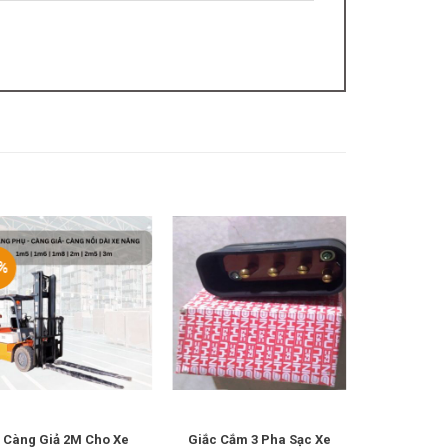
%
Càng Giả 2M Cho Xe
Giắc Cắm 3 Pha Sạc Xe
Bình AcQu