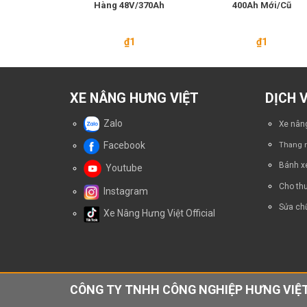
ết Rót Phuy
Hàng 48V/370Ah
400Ah Mới/Cũ
Giản
0.000
₫
1
₫
1
Giá
0.000
hiện
tại
0.000.
là:
₫12.500.000.
XE NÂNG HƯNG VIỆT
DỊCH 
Zalo
Xe nâng
Facebook
Thang n
Bánh x
Youtube
Cho thu
Instagram
Sửa chữ
Xe Nâng Hưng Việt Official
CÔNG TY TNHH CÔNG NGHIỆP HƯNG VIỆT