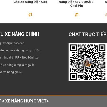
Cho Xe Nâng Điện Cao
Nâng Điện 48V/370Ah Bị
N
Chai Pin
₫
1
₫
1
₫
VỤ XE NÂNG CHÍNH
CHAT TRỰC TIẾP
 tay điện thấp/cao
âng người - Khung nâng di động
e nâng điện PU – Bọc bánh xe
ê xe nâng đứng lái/ngồi lái
a xe nâng giá rẻ
 < XE NÂNG HƯNG VIỆT>