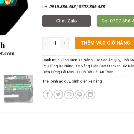
LH:
0915.886.488 | 0707.886.488
Chat Zalo
Gọi 0707.886.
Bình Điện 24V-255Ah - Cho Xe Nâng Điện Cao
THÊM VÀO GIỎ HÀNG
Danh mục:
Bình Điện Xe Nâng - Bộ Sạc Ắc Quy
,
Linh Ki
Phụ Tùng Xe Nâng
,
Xe Nâng Điện Cao Stacker - Xe Nâ
Điện Đứng Lái Mini - Đi Bộ Dắt Lái An Toàn
Thẻ:
bình ắc quy
,
bình điện xe nâng