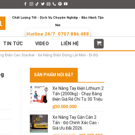
s > Menus
Languages
Chất Lượng Tốt - Dịch Vụ Chuyên Nghiệp - Bảo Hành Tận
Nơi
Hotline 24/7: 0707.886.488
TIN TỨC
VIDEO
LIÊN HỆ
g Điện Cao Stacker - Xe Nâng Điện Đứng Lái Mini - Đi Bộ
ng
SẢN PHẨM NỔI BẬT
Xe Nâng Tay Điện Lithium 2
Tấn (2000kg) - Chạy Bằng
Điện Giá Rẻ Chỉ Từ 30 Triệu
₫
30.000.000
Xe Nâng Tay Gắn Cân 2
Tấn - Độ Chính Xác Cao -
Giá Ưu Đãi 2026