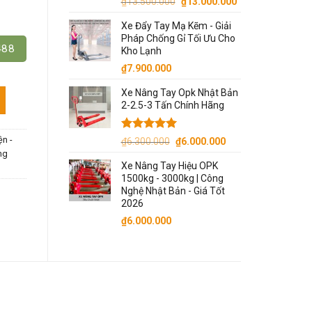
Giá
Giá
₫
13.500.000
₫
13.000.000
gốc
hiện
Xe Đẩy Tay Mạ Kẽm - Giải
là:
tại
Pháp Chống Gỉ Tối Ưu Cho
₫13.500.000.
là:
488
Kho Lạnh
₫13.000.000.
₫
7.900.000
Xe Nâng Tay Opk Nhật Bản
 số lượng
2-2.5-3 Tấn Chính Hãng
Được xếp
Giá
Giá
ện -
₫
6.300.000
₫
6.000.000
hạng
5.00
gốc
hiện
ng
5 sao
Xe Nâng Tay Hiệu OPK
là:
tại
1500kg - 3000kg | Công
₫6.300.000.
là:
Nghệ Nhật Bản - Giá Tốt
₫6.000.000.
2026
₫
6.000.000