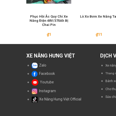
 24V-435Ah
Phục Hồi Ắc Quy Chì Xe
Lò Xo Bơm Xe Nâng T
ng Ngồi Lái
Nâng Điện 48V/370Ah Bị
ni
Chai Pin
1
₫
1
₫
11
XE NÂNG HƯNG VIỆT
DỊCH 
Zalo
Xe nâng
Facebook
Thang n
Bánh x
Youtube
Cho thu
Instagram
Sửa chữ
Xe Nâng Hưng Việt Official