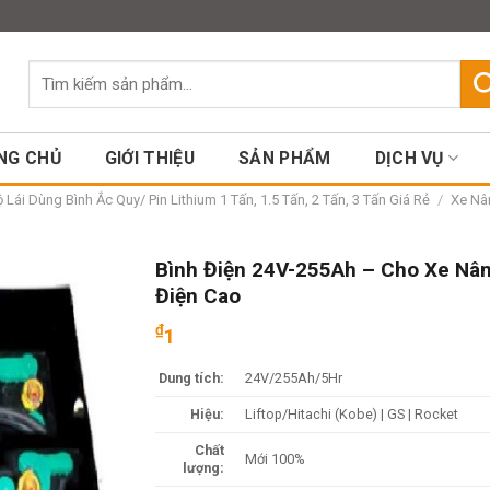
Assign a menu in Theme Option
Tìm
kiếm:
NG CHỦ
GIỚI THIỆU
SẢN PHẨM
DỊCH VỤ
Lái Dùng Bình Ắc Quy/ Pin Lithium 1 Tấn, 1.5 Tấn, 2 Tấn, 3 Tấn Giá Rẻ
/
Xe Nân
Bình Điện 24V-255Ah – Cho Xe Nâ
Điện Cao
₫
1
Dung tích:
24V/255Ah/5Hr
Hiệu:
Liftop/Hitachi (Kobe) | GS | Rocket
Chất
Mới 100%
lượng: