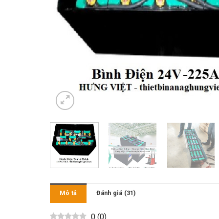
Mô tả
Đánh giá (31)
0
(
0
)