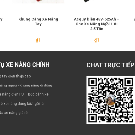
ay
Khung Càng Xe Nâng
Acquy Điện 48V-525Ah –
Tay
Cho Xe Nâng Ngồi 1.8-
2.5 Tấn
₫
1
₫
1
VỤ XE NÂNG CHÍNH
CHAT TRỰC TIẾP
 tay điện thấp/cao
âng người - Khung nâng di động
e nâng điện PU – Bọc bánh xe
ê xe nâng đứng lái/ngồi lái
a xe nâng giá rẻ