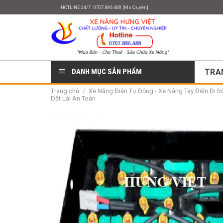
Skip
HOTLINE 24/7 : 0707.886.488 [Ms Quyên]
to
content
DANH MỤC SẢN PHẨM
TRA
Trang chủ
/
Xe Nâng Điện Tự Động - Xe Nâng Tay Điện Đi Bộ 
Dắt Lái An Toàn