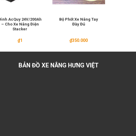
Bình AcQuy 24V/200Ah
Bộ Phốt Xe Nâng Tay
Phốt Xe Nâ
– Cho Xe Nâng Điện
Đầy Đủ
2.5 Tấ
Stacker
₫
1
₫
350.000
₫
35
BẢN ĐỒ XE NÂNG HƯNG VIỆT