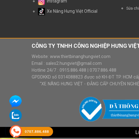
Instagram
Sửa chữ
Xe Nâng Hưng Việt Official
CÔNG TY TNHH CÔNG NGHIỆP HƯNG VIỆT
Website:
www.thietbinanghungviet.com
Email :
sales2.hungviet@gmail.com
Hotline 24/7 :
0915.886.488
|
0707.886.488
GPDDKKD số 0314088823 được sở KH-ĐT TP. HCM cấ
"XE NÂNG HƯNG VIỆT - ĐẲNG CẤP CHUYÊN NGHIỆP
L
0707.886.488