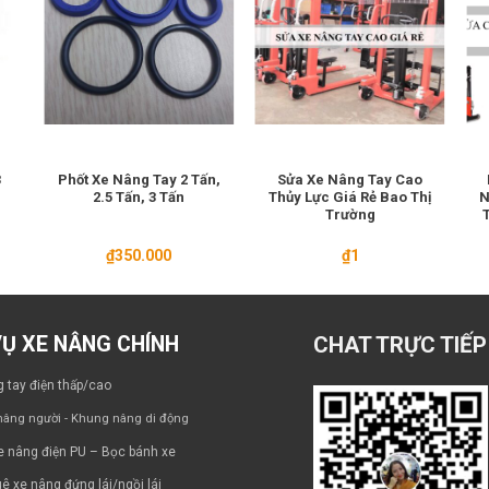
3
Phốt Xe Nâng Tay 2 Tấn,
Sửa Xe Nâng Tay Cao
2.5 Tấn, 3 Tấn
Thủy Lực Giá Rẻ Bao Thị
N
Trường
₫
350.000
₫
1
VỤ XE NÂNG CHÍNH
CHAT TRỰC TIẾP
 tay điện thấp/cao
âng người - Khung nâng di động
e nâng điện PU – Bọc bánh xe
ê xe nâng đứng lái/ngồi lái