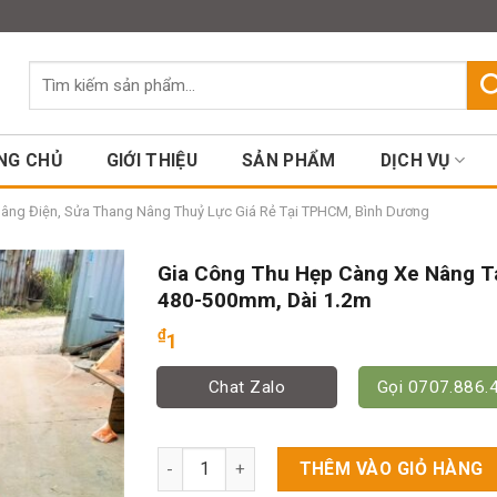
Assign a menu in Theme Option
Tìm
kiếm:
NG CHỦ
GIỚI THIỆU
SẢN PHẨM
DỊCH VỤ
Nâng Điện, Sửa Thang Nâng Thuỷ Lực Giá Rẻ Tại TPHCM, Bình Dương
Gia Công Thu Hẹp Càng Xe Nâng T
480-500mm, Dài 1.2m
₫
1
Chat Zalo
Gọi 0707.886.
Gia Công Thu Hẹp Càng Xe Nâng Tay 480-50
THÊM VÀO GIỎ HÀNG