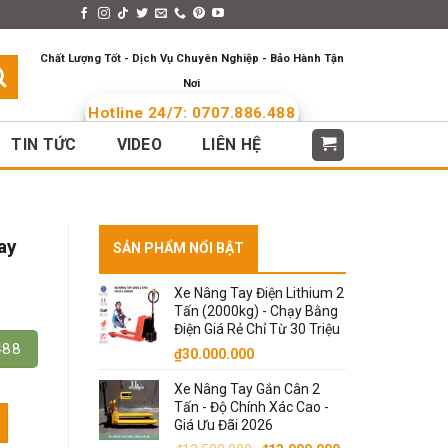
s > Menus
Languages
Chất Lượng Tốt - Dịch Vụ Chuyên Nghiệp - Bảo Hành Tận
Nơi
Hotline 24/7: 0707.886.488
TIN TỨC
VIDEO
LIÊN HỆ
ay
SẢN PHẨM NỔI BẬT
Xe Nâng Tay Điện Lithium 2
Tấn (2000kg) - Chạy Bằng
Điện Giá Rẻ Chỉ Từ 30 Triệu
488
₫
30.000.000
Xe Nâng Tay Gắn Cân 2
Tấn - Độ Chính Xác Cao -
0mm, Dài 1.2m số lượng
Giá Ưu Đãi 2026