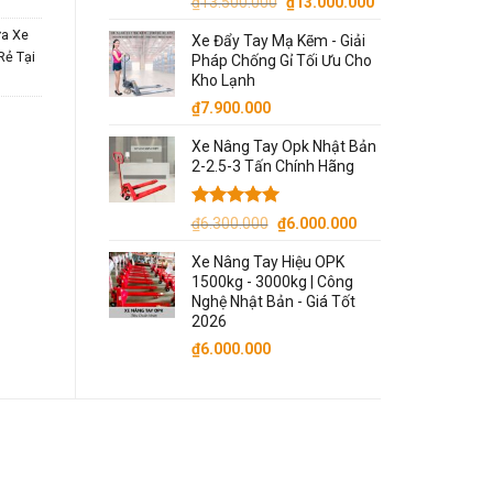
Giá
Giá
₫
13.500.000
₫
13.000.000
gốc
hiện
ữa Xe
Xe Đẩy Tay Mạ Kẽm - Giải
là:
tại
Rẻ Tại
Pháp Chống Gỉ Tối Ưu Cho
₫13.500.000.
là:
Kho Lạnh
₫13.000.000.
₫
7.900.000
Xe Nâng Tay Opk Nhật Bản
2-2.5-3 Tấn Chính Hãng
Được xếp
Giá
Giá
₫
6.300.000
₫
6.000.000
hạng
5.00
gốc
hiện
5 sao
Xe Nâng Tay Hiệu OPK
là:
tại
1500kg - 3000kg | Công
₫6.300.000.
là:
Nghệ Nhật Bản - Giá Tốt
₫6.000.000.
2026
₫
6.000.000