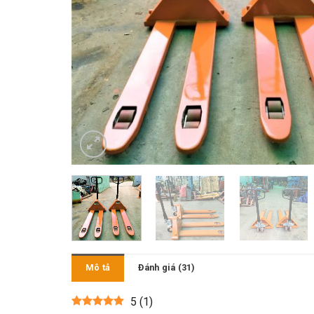
Mô tả
Đánh giá (31)
5
(
1
)