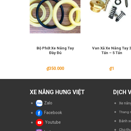
ng Điện Xe
Bộ Phốt Xe Nâng Tay
Van Xả Xe Nâng Tay 
ng Nâng
Đầy Đủ
Tấn – 5 Tấn
ời
1
₫
350.000
₫
1
XE NÂNG HƯNG VIỆT
DỊCH 
Zalo
Xe nâng
Facebook
Thang n
Bánh x
Youtube
Cho thu