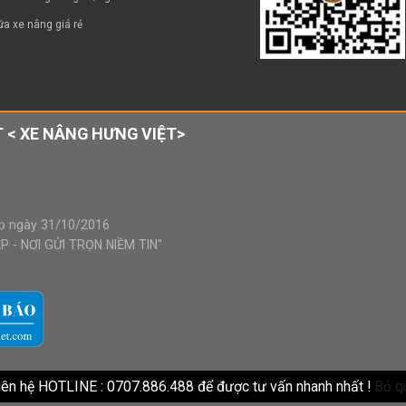
a xe nâng giá rẻ
 < XE NÂNG HƯNG VIỆT>
p ngày 31/10/2016
 - NƠI GỬI TRỌN NIỀM TIN"
iên hệ HOTLINE : 0707.886.488 để được tư vấn nhanh nhất !
Bỏ q