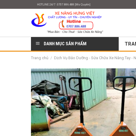
Skip
HOTLINE 24/7 : 0707.886.488 [Ms Quyên]
to
content
DANH MỤC SẢN PHẨM
TRA
Trang chủ
/
Dịch Vụ Bảo Dưỡng - Sửa Chữa Xe Nâng Tay - 