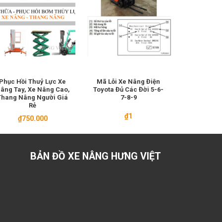
Phục Hồi Thuỷ Lực Xe
Mã Lỗi Xe Nâng Điện
Con Đội Xe
âng Tay, Xe Nâng Cao,
Toyota Đủ Các Đời 5-6-
2.5
Thang Nâng Người Giá
7-8-9
Rẻ
₫
1
₫
1.900.000
₫
750.000
BẢN ĐỒ XE NÂNG HƯNG VIỆT