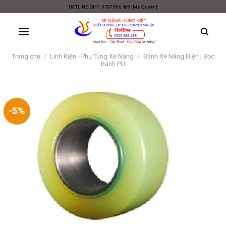
Skip
HOTLINE 24/7 : 0707.886.488 [Ms Quyên]
to
content
Trang chủ
/
Linh Kiện - Phụ Tùng Xe Nâng
/
Bánh Xe Nâng Điện | Bọc
Bánh PU
-5%