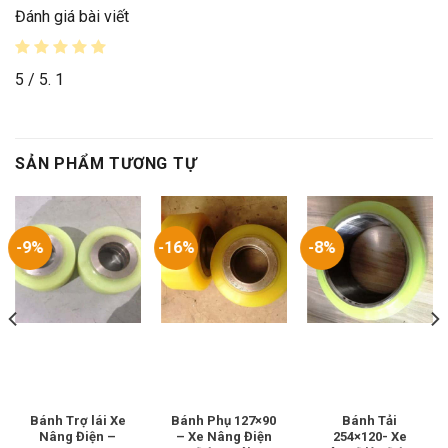
Đánh giá bài viết
5
/ 5.
1
SẢN PHẨM TƯƠNG TỰ
-9%
-16%
-8%
Bánh Trợ lái Xe
Bánh Phụ 127×90
Bánh Tải
Nâng Điện –
– Xe Nâng Điện
254×120- Xe