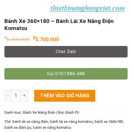
Bánh Xe 360×180 – Bánh Lái Xe Nâng Điện
Komatsu
Giá
Giá
₫
₫
6.000.000
5.700.000
gốc
hiện
là:
tại
Chat Zalo
₫6.000.000.
là:
₫5.700.000.
Gọi 0707.886.488
Bánh Xe 360x180 - Bánh Lái Xe Nâng Điện Komatsu số lượng
THÊM VÀO GIỎ HÀNG
Danh mục:
Bánh Xe Nâng Điện | Bọc Bánh PU
Thẻ:
bánh lái xe nâng điện
,
bánh lái xe nâng komatsu
,
bánh xe 360x180
,
bánh xe điện pu
,
bánh xe nâng komatsu