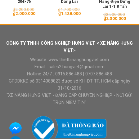
204×76
Đứng Lái
Nâng Điện Đứng
Lái 1-1.8 Tấn
₫
2.200.000
₫
1.700.000
Giá
Giá
Giá
Giá
₫
2.000.000
₫
1.428.000
₫
2.500.000
gốc
hiện
gốc
hiện
Giá
Giá
₫
2.300.000
là:
tại
là:
tại
gốc
hiện
₫2.200.000.
là:
₫1.700.000.
là:
là:
tại
₫2.000.000.
₫1.428.000.
₫2.500.000.
là:
₫2.300
CÔNG TY TNHH CÔNG NGHIỆP HƯNG VIỆT < XE NÂNG HƯNG
VIỆT>
Website:
www.thietbinanghungviet.com
Email :
sales2.hungviet@gmail.com
Hotline 24/7 :
0915.886.488
|
0707.886.488
GPDDKKD số 0314088823 được sở KH-ĐT TP. HCM cấp ngày
31/10/2016
"XE NÂNG HƯNG VIỆT - ĐẲNG CẤP CHUYÊN NGHIỆP - NƠI GỬI
TRỌN NIỀM TIN"