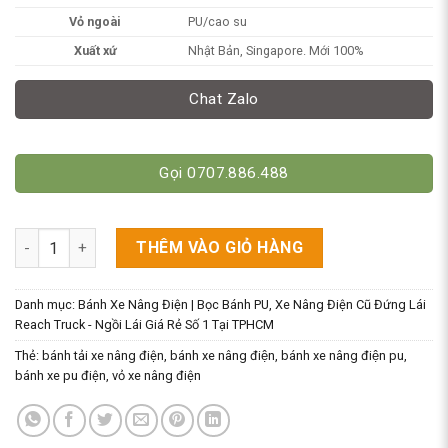
Vỏ ngoài
PU/cao su
Xuất xứ
Nhật Bản, Singapore. Mới 100%
Chat Zalo
Gọi 0707.886.488
Bánh Tải 254x102/255x102x(158/165/190) - Xe Nâng Điện Đứng 
THÊM VÀO GIỎ HÀNG
Danh mục:
Bánh Xe Nâng Điện | Bọc Bánh PU
,
Xe Nâng Điện Cũ Đứng Lái
Reach Truck - Ngồi Lái Giá Rẻ Số 1 Tại TPHCM
Thẻ:
bánh tải xe nâng điện
,
bánh xe nâng điện
,
bánh xe nâng điện pu
,
bánh xe pu điện
,
vỏ xe nâng điện