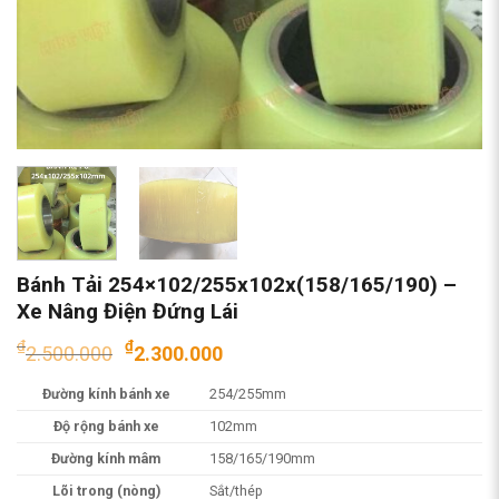
Bánh Tải 254×102/255x102x(158/165/190) –
Xe Nâng Điện Đứng Lái
Giá
Giá
₫
₫
2.500.000
2.300.000
gốc
hiện
Đường kính bánh xe
254/255mm
là:
tại
₫2.500.000.
là:
Độ rộng bánh xe
102mm
₫2.300.000.
Đường kính mâm
158/165/190mm
Lõi trong (nòng)
Sắt/thép