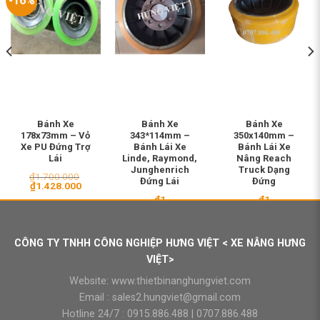
-16%
Bánh Xe
Bánh Xe
Bánh Xe
178x73mm – Vỏ
343*114mm –
350x140mm –
Xe PU Đứng Trợ
Bánh Lái Xe
Bánh Lái Xe
Lái
Linde, Raymond,
Nâng Reach
Junghenrich
Truck Dạng
₫
1.700.000
Đứng Lái
Đứng
Giá
Giá
₫
1.428.000
gốc
hiện
₫
1
₫
1
là:
tại
₫1.700.000.
là:
₫1.428.000.
CÔNG TY TNHH CÔNG NGHIỆP HƯNG VIỆT < XE NÂNG HƯNG
VIỆT>
Website:
www.thietbinanghungviet.com
Email :
sales2.hungviet@gmail.com
Hotline 24/7 :
0915.886.488
|
0707.886.488